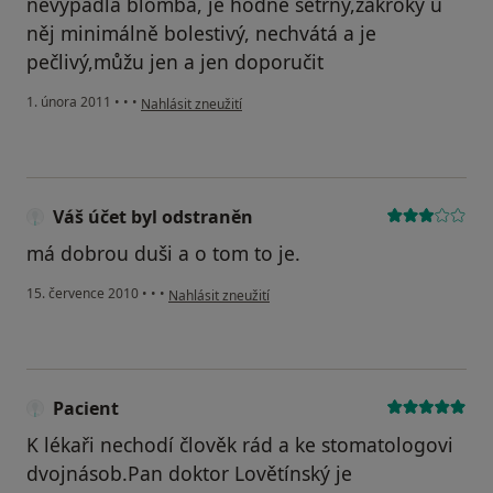
nevypadla blomba, je hodně šetrný,zákroky u
něj minimálně bolestivý, nechvátá a je
pečlivý,můžu jen a jen doporučit
podle názoru uživatele Pacient
1. února 2011
•
•
•
Nahlásit zneužití
Váš účet byl odstraněn
má dobrou duši a o tom to je.
podle názoru uživatele Váš účet byl odstraněn
15. července 2010
•
•
•
Nahlásit zneužití
Pacient
K lékaři nechodí člověk rád a ke stomatologovi
dvojnásob.Pan doktor Lovětínský je