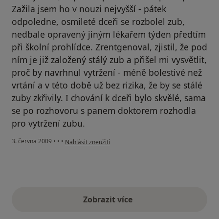
Zažila jsem ho v nouzi nejvyšší - pátek
odpoledne, osmileté dceři se rozbolel zub,
nedbale opravený jiným lékařem týden předtím
při školní prohlídce. Zrentgenoval, zjistil, že pod
ním je již založený stálý zub a přišel mi vysvětlit,
proč by navrhnul vytržení - méně bolestivé než
vrtání a v této době už bez rizika, že by se stálé
zuby zkřivily. I chování k dceři bylo skvělé, sama
se po rozhovoru s panem doktorem rozhodla
pro vytržení zubu.
podle názoru uživatele E. Vacková
3. června 2009
•
•
•
Nahlásit zneužití
Zobrazit více
výše uvedené názory