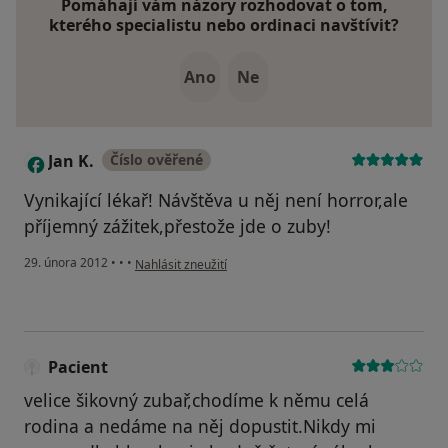
Pomáhají vám názory rozhodovat o tom,
kterého specialistu nebo ordinaci navštívit?
Ano
Ne
Jan K.
Číslo ověřené
J
Vynikající lékař! Návštěva u něj není horror,ale
příjemný zážitek,přestože jde o zuby!
podle názoru uživatele Jan K.
29. února 2012
•
•
•
Nahlásit zneužití
Pacient
velice šikovný zubař,chodíme k němu celá
rodina a nedáme na něj dopustit.Nikdy mi