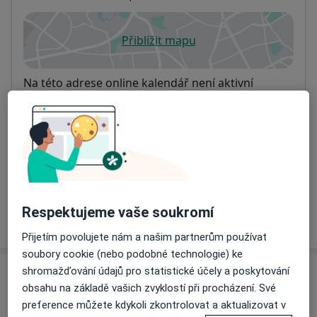
Přiblížit mapu
se otevře v nové záložce
Dostupnost
Na této adrese online kalendář není aktivní
Co mám v takové situaci udělat?
Způsoby platby (soukromé návštěvy)
Na teto adrese lékař přijímá pacienty na pojišťovnu
Detaily
Respektujeme vaše soukromí
Více
o adrese
Přijetím povolujete nám a našim partnerům používat
soubory cookie (nebo podobné technologie) ke
shromažďování údajů pro statistické účely a poskytování
Názory
obsahu na základě vašich zvyklostí při procházení. Své
preference můžete kdykoli zkontrolovat a aktualizovat v
Přidejte svůj názor