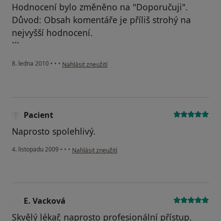
Hodnocení bylo změněno na "Doporučuji".
Důvod: Obsah komentáře je příliš strohý na
nejvyšší hodnocení.
```
podle názoru uživatele Pacient
8. ledna 2010
•
•
•
Nahlásit zneužití
Pacient
Naprosto spolehlivý.
podle názoru uživatele Pacient
4. listopadu 2009
•
•
•
Nahlásit zneužití
E. Vacková
E
Skvělý lékař, naprosto profesionální přístup.