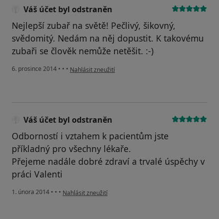
Váš účet byl odstraněn
Nejlepší zubař na světě! Pečlivý, šikovný,
svědomitý. Nedám na něj dopustit. K takovému
zubaři se člověk nemůže netěšit. :-)
podle názoru uživatele Váš účet byl odstraněn
6. prosince 2014
•
•
•
Nahlásit zneužití
Váš účet byl odstraněn
Odborností i vztahem k pacientům jste
příkladný pro všechny lékaře.
Přejeme nadále dobré zdraví a trvalé úspěchy v
práci Valenti
podle názoru uživatele Váš účet byl odstraněn
1. února 2014
•
•
•
Nahlásit zneužití