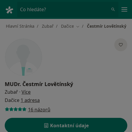
Hla
Co hledáte?
Hlavní Stránka
Zubař
Dačice
Čestmír Lovětínský
Změna města
MUDr.
Čestmír Lovětínský
o specializacích
Zubař
·
Více
Dačice
1 adresa
16 názorů
Kontaktní údaje