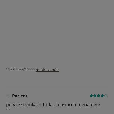
podle názoru uživatele Pacient
10. června 2010
•
•
•
Nahlásit zneužití
Pacient
po vse strankach trida...lepsiho tu nenajdete
```