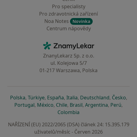
Pro specialisty
Pro zdravotnická zařízení
Noa Notes
Novinka
Centrum nápovědy
Kontakt
ZnamyLekar - Hlavní stránka
ZnanyLekarz Sp. z o.o.
ul. Kolejowa 5/7
01-217 Warszawa, Polska
se otevře v nové záložce
se otevře v nové záložce
se otevře v nové záložce
se otevře v nové záložce
se otevře v 
se o
Polska
,
Türkiye
,
España
,
Italia
,
Deutschland
,
Česko
,
se otevře v nové záložce
se otevře v nové záložce
se otevře v nové záložce
se otevře v nové záložc
se otevře v 
se ote
Portugal
,
México
,
Chile
,
Brasil
,
Argentina
,
Perú
,
se otevře v nové záložce
Colombia
NAŘÍZENÍ (EU) 2022/2065 (DSA) článek 24: 15.395.179
uživatelů/měsíc - Červen 2026