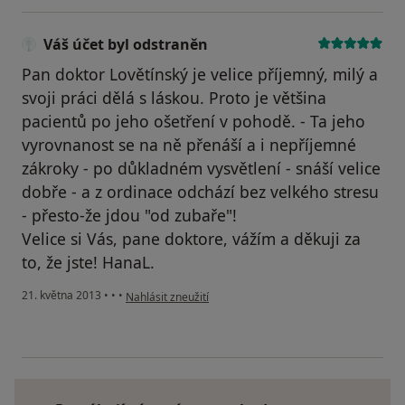
Váš účet byl odstraněn
Pan doktor Lovětínský je velice příjemný, milý a
svoji práci dělá s láskou. Proto je většina
pacientů po jeho ošetření v pohodě. - Ta jeho
vyrovnanost se na ně přenáší a i nepříjemné
zákroky - po důkladném vysvětlení - snáší velice
dobře - a z ordinace odchází bez velkého stresu
- přesto-že jdou "od zubaře"!
Velice si Vás, pane doktore, vážím a děkuji za
to, že jste! HanaL.
podle názoru uživatele Váš účet byl odstraněn
21. května 2013
•
•
•
Nahlásit zneužití