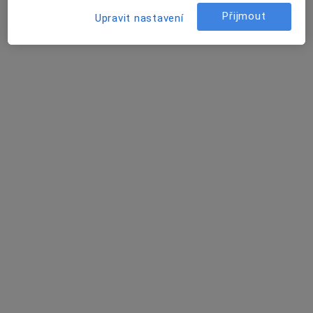
Tento specialista nenabízí online rezervaci termínu na této adrese.
Přijmout
Upravit nastavení
Rezervovat termín
MUDr. Zdeněk Jantač
Zubař
17 názorů
Počátecká 310, Studená
•
Mapa
Praktický zubní lékař
Tento specialista nenabízí online rezervaci termínu na této adrese.