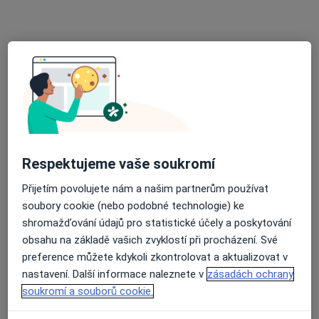
Praktický zubní lékař
Tento specialista nenabízí online rezervaci termínu na této adrese.
Rezervovat termín
Respektujeme vaše soukromí
Přijetím povolujete nám a našim partnerům používat
soubory cookie (nebo podobné technologie) ke
MUDr. Dagmar Lacinová
shromažďování údajů pro statistické účely a poskytování
Zubař
obsahu na základě vašich zvyklostí při procházení. Své
10 názorů
preference můžete kdykoli zkontrolovat a aktualizovat v
nastavení. Další informace naleznete v
zásadách ochrany
Antonínská 85/II, Dačice
•
Mapa
soukromí a souborů cookie.
Praktický zubní lékař