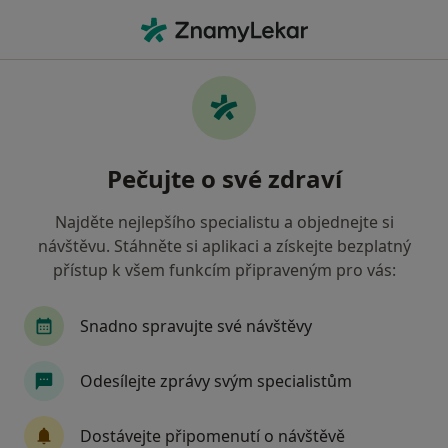
Hla
Zubař • Dačice, jihočeský
Filtry
• 1
Mapa
Doporučení zubaři s Oborová zdravotní
Pečujte o své zdraví
pojišťovna Dačice
Jak řadíme výsledky vyhledávání?
Najděte nejlepšího specialistu a objednejte si
návštěvu. Stáhněte si aplikaci a získejte bezplatný
přístup k všem funkcím připraveným pro vás:
Snadno spravujte své návštěvy
Odesílejte zprávy svým specialistům
MUDr. Čestmír Lovětínský
Dostávejte připomenutí o návštěvě
Zubař