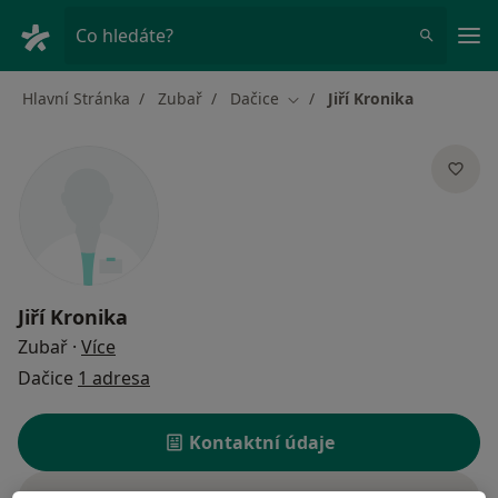
Hla
Co hledáte?
Hlavní Stránka
Zubař
Dačice
Jiří Kronika
Změna města
Jiří Kronika
o specializacích
Zubař
·
Více
Dačice
1 adresa
Kontaktní údaje