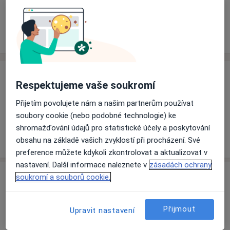
Rezervovat termín
Ceník
Adresy
Názory pacientů
Ceník
Respektujeme vaše soukromí
Informace o službách a cenách nejsou k dispozici
Přijetím povolujete nám a našim partnerům používat
Tento specialista ještě nepřidával žádné informace o
soubory cookie (nebo podobné technologie) ke
svých službách.
shromažďování údajů pro statistické účely a poskytování
obsahu na základě vašich zvyklostí při procházení. Své
preference můžete kdykoli zkontrolovat a aktualizovat v
nastavení. Další informace naleznete v
zásadách ochrany
Adresa
soukromí a souborů cookie.
MeDILa spol. s r.o.
Přijmout
Upravit nastavení
Antonínská 85,
Dačice
38001