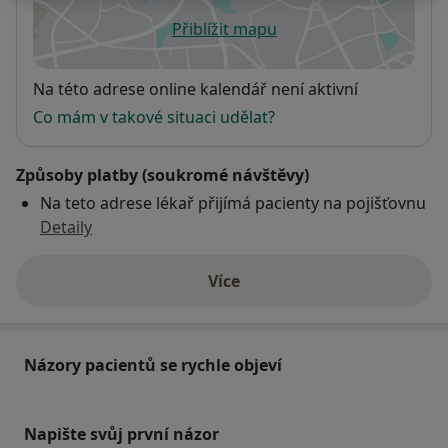
Přiblížit mapu
se otevře v nové záložce
Dostupnost
Na této adrese online kalendář není aktivní
Co mám v takové situaci udělat?
Způsoby platby (soukromé návštěvy)
Na teto adrese lékař přijímá pacienty na pojišťovnu
Detaily
Více
o adrese
Názory pacientů se rychle objeví
Napište svůj první názor