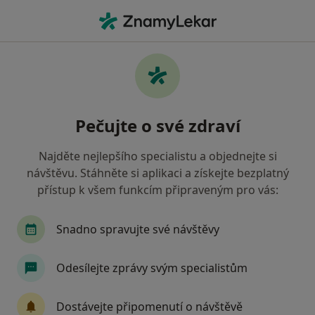
Hla
Revmatolog • Praha 8, Praha, hl město Praha
Filtry
Mapa
Revmatolog, Praha 8, Praha
Pečujte o své zdraví
Jak řadíme výsledky vyhledávání?
Najděte nejlepšího specialistu a objednejte si
návštěvu. Stáhněte si aplikaci a získejte bezplatný
Jakou pojišťovnu máte?
přístup k všem funkcím připraveným pro vás:
Všeobecná zdravotní pojišťovna
Zdravotní poj
Snadno spravujte své návštěvy
Odesílejte zprávy svým specialistům
Dostávejte připomenutí o návštěvě