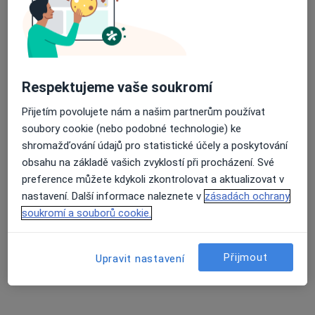
MUDr. Tomáš Zitko
Revmatolog, Praktický lékař
8 názorů
Československé armády 18, Hostivice
•
Mapa
Respektujeme vaše soukromí
ARTMEDI UPD s.r.o.
Přijetím povolujete nám a našim partnerům používat
Tento specialista nenabízí online rezervaci termínu na této adrese.
soubory cookie (nebo podobné technologie) ke
shromažďování údajů pro statistické účely a poskytování
Rezervovat termín
obsahu na základě vašich zvyklostí při procházení. Své
preference můžete kdykoli zkontrolovat a aktualizovat v
nastavení. Další informace naleznete v
zásadách ochrany
soukromí a souborů cookie.
Přijmout
Upravit nastavení
MUDr. Markéta Bečvářová