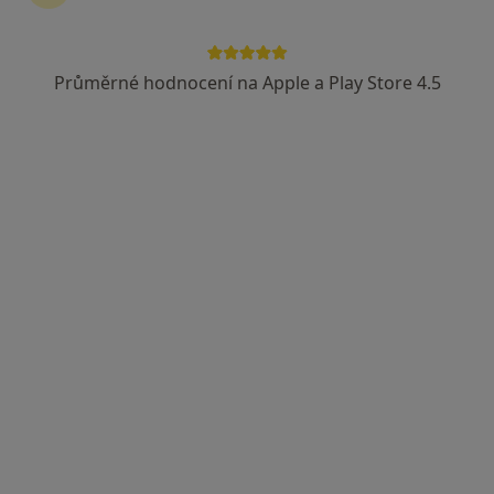
Průměrné hodnocení na Apple a Play Store 4.5
Klinika GHC, Centrum estetické medicíny
s.r.o.
·
Více
Revmatolog, Dermatolog, Diagnostik
6 názorů
Krakovská 8/581, Praha
•
Mapa
Klinika GHC, Centrum estetické medicíny s.r.o.
Tato klinika nemá specialisty s dostupnými termíny v online kalendáři
Zobrazit profil