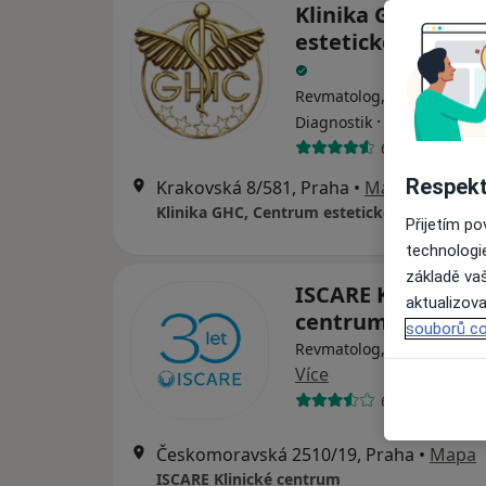
Klinika GHC, Cen
estetické medicíny
Revmatolog, Dermatolog,
·
Více
Diagnostik
6 názorů
Respekt
Krakovská 8/581, Praha
•
Mapa
Klinika GHC, Centrum estetické medicíny s.r
Přijetím p
technologi
základě vaš
ISCARE Klinické
aktualizova
centrum
souborů co
Revmatolog, Alergolog, C
Více
6 názorů
Českomoravská 2510/19, Praha
•
Mapa
ISCARE Klinické centrum