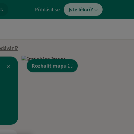
Přihlásit se
Jste lékař?
edávání?
Rozbalit mapu