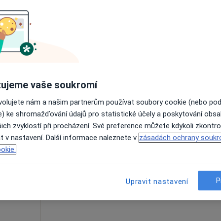
trum
Dnes
Zítra
Ne
Po
 s.r.o.
7 Srpen
8 Srpen
9 Srpen
10 Srpe
Online rezervace termínu není k dispozic
Zobrazit profil
ujeme vaše soukromí
.o.
ovolujete nám a našim partnerům používat soubory cookie (nebo po
e) ke shromažďování údajů pro statistické účely a poskytování obs
ich zvyklostí při procházení. Své preference můžete kdykoli zkontro
Dnes
Zítra
Ne
Po
t v nastavení. Další informace naleznete v
zásadách ochrany soukr
7 Srpen
8 Srpen
9 Srpen
10 Srpe
okie.
·
hirurg
Online rezervace termínu není k dispozic
P
Upravit nastavení
Zobrazit profil