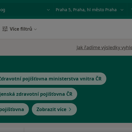
ace, nemoc nebo příjmení
Město nebo region
Více filtrů
Jak řadíme výsledky vyhl
Zdravotní pojišťovna ministerstva vnitra ČR
jenská zdravotní pojišťovna ČR
 pojišťovna
Zobrazit více