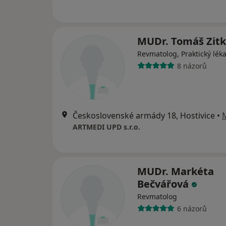
MUDr. Tomáš Zit
Revmatolog, Praktický lék
8 názorů
Československé armády 18, Hostivice
•
ARTMEDI UPD s.r.o.
MUDr. Markéta
Bečvářová
Revmatolog
6 názorů