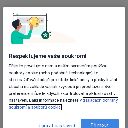
Revmatologický ústav
Revmatolog
Na slupi 450/4, Praha
•
Mapa
Revmatologický ústav
Tato klinika nemá specialisty s dostupnými termíny v online kalendáři
Zobrazit profil
Respektujeme vaše soukromí
Přijetím povolujete nám a našim partnerům používat
soubory cookie (nebo podobné technologie) ke
shromažďování údajů pro statistické účely a poskytování
obsahu na základě vašich zvyklostí při procházení. Své
preference můžete kdykoli zkontrolovat a aktualizovat v
nastavení. Další informace naleznete v
zásadách ochrany
soukromí a souborů cookie.
MEDICON a.s. Poliklinika Budějovická
·
Více
Revmatolog, Alergolog, Chirurg
Přijmout
144 názorů
Upravit nastavení