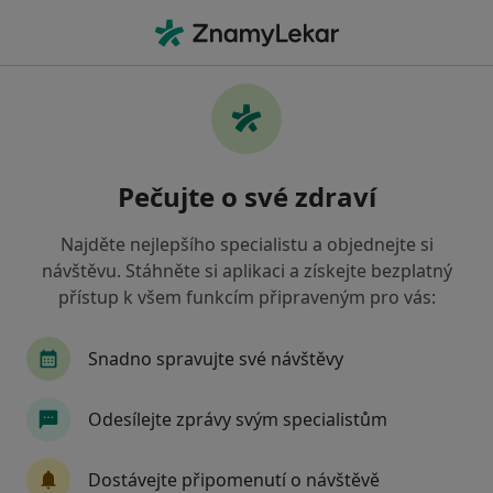
Hla
Revmatolog • Praha 11, Praha, hl město Praha
Filtry
Mapa
Revmatolog, Praha 11, Praha
Pečujte o své zdraví
Jak řadíme výsledky vyhledávání?
Najděte nejlepšího specialistu a objednejte si
návštěvu. Stáhněte si aplikaci a získejte bezplatný
Jakou pojišťovnu máte?
přístup k všem funkcím připraveným pro vás:
Všeobecná zdravotní pojišťovna
Zdravotní poj
Snadno spravujte své návštěvy
Odesílejte zprávy svým specialistům
Dostávejte připomenutí o návštěvě