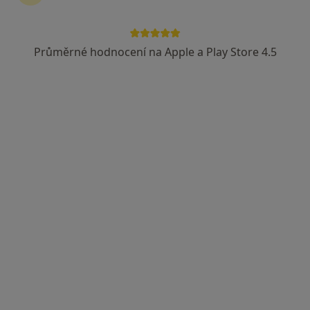
Průměrné hodnocení na Apple a Play Store 4.5
Poliklinika Prosek a.s.
·
Více
Revmatolog, Alergolog, Chirurg
256 názorů
Lovosická 440/40, Praha
•
Mapa
Poliklinika Prosek a.s.
Tato klinika nemá specialisty s dostupnými termíny v online kalendáři
Zobrazit profil