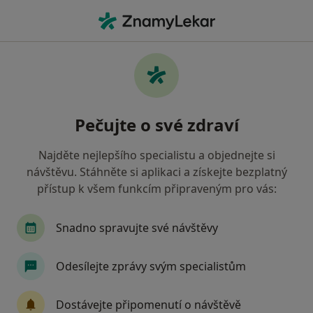
Hla
Revmatolog • Praha 11, Praha, hl město Praha
Filtry
Mapa
Revmatolog, Praha 11, Praha
Pečujte o své zdraví
Jak řadíme výsledky vyhledávání?
Najděte nejlepšího specialistu a objednejte si
návštěvu. Stáhněte si aplikaci a získejte bezplatný
Jakou pojišťovnu máte?
přístup k všem funkcím připraveným pro vás:
Všeobecná zdravotní pojišťovna
Zdravotní poj
Snadno spravujte své návštěvy
Odesílejte zprávy svým specialistům
Dostávejte připomenutí o návštěvě