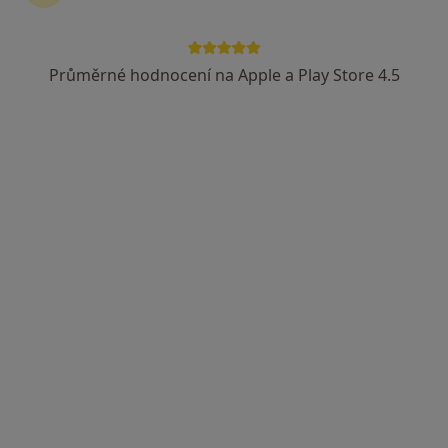
Průměrné hodnocení na Apple a Play Store 4.5
MUDr. Jana Kucharská
Revmatolog
Senovážné nam. 22, Praha
•
Mapa
Tento specialista nenabízí online rezervaci termínu na této adrese.
Rezervovat termín
MUDr. Jan Rosa