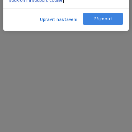
soukromí a souborů cookie.
Tento specialista nenabízí online rezervaci termínu na této adrese.
Rezervovat termín
Přijmout
Upravit nastavení
MUDr. Jana Barešová
·
Více
Revmatolog, Internista
5 názorů
Květnové náměstí 7, Průhonice
•
Mapa
Interní a revmatologická ambulance
Tento specialista nenabízí online rezervaci termínu na této adrese.