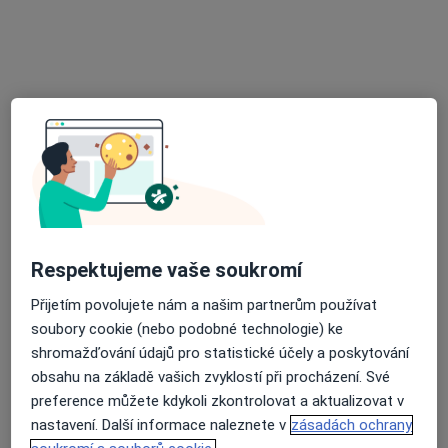
Revmatologický ústav
Tento specialista nenabízí online rezervaci termínu na této adrese.
Rezervovat termín
Respektujeme vaše soukromí
Přijetím povolujete nám a našim partnerům používat
Vlasta Gollerová
soubory cookie (nebo podobné technologie) ke
Revmatolog, Internista
shromažďování údajů pro statistické účely a poskytování
3 názory
obsahu na základě vašich zvyklostí při procházení. Své
preference můžete kdykoli zkontrolovat a aktualizovat v
Plaňanská 573/1, Praha
•
Mapa
nastavení. Další informace naleznete v
zásadách ochrany
Poliklinika Malešice