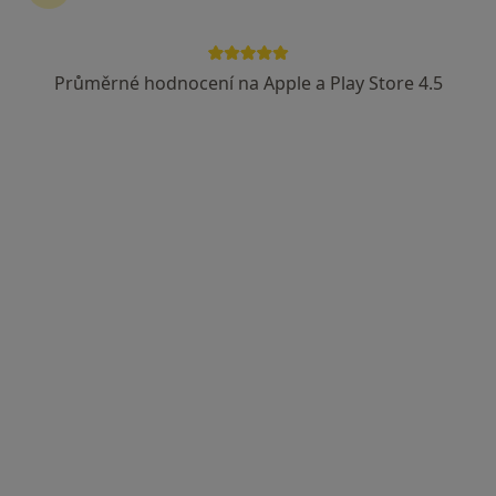
Mgr. Naďa Kravcivová
Psycholog
Průměrné hodnocení na Apple a Play Store 4.5
15 názorů
Hrnčířská 2985, Česká Lípa
•
Mapa
Ordinace klinického psychologa
Tento specialista nenabízí online rezervaci termínu na této adrese.
Rezervovat termín
PhDr. Eva Picmausová