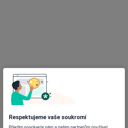
1 názor
Purkyňova 1849, Česká Lípa
•
Mapa
Ordinace klinického psychologa
Tento specialista nenabízí online rezervaci termínu na této adrese.
Rezervovat termín
K dispozici jsou online konzultace
Specialisté ve vaší oblasti nenabízí osobní návštěvy.
Zkuste místo toho online konzultace.
Respektujeme vaše soukromí
Přijetím povolujete nám a našim partnerům používat