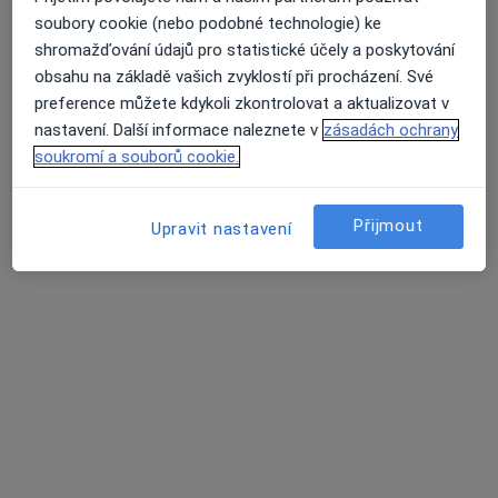
soubory cookie (nebo podobné technologie) ke
Mgr. Alek Lačev, Ph.D.
shromažďování údajů pro statistické účely a poskytování
·
Více
Psycholog, Psychoterapeut, Terapeut
obsahu na základě vašich zvyklostí při procházení. Své
138 názorů
preference můžete kdykoli zkontrolovat a aktualizovat v
nastavení. Další informace naleznete v
zásadách ochrany
Psychologické poradenství
1 600 Kč
soukromí a souborů cookie.
Tento specialista nenabízí online rezervaci termínu na této adrese.
Rezervovat termín
Přijmout
Upravit nastavení
PhDr. Eva Wagnerová