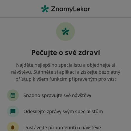
Hla
Psycholog • Česká Lípa, liberecký
Filtry
Mapa
Psycholog Česká Lípa
Pečujte o své zdraví
Jak řadíme výsledky vyhledávání?
Najděte nejlepšího specialistu a objednejte si
návštěvu. Stáhněte si aplikaci a získejte bezplatný
Jakou pojišťovnu máte?
přístup k všem funkcím připraveným pro vás:
Snadno spravujte své návštěvy
Odesílejte zprávy svým specialistům
Dostávejte připomenutí o návštěvě