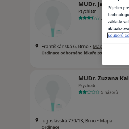
MUDr. Jana Rotto
Přijetím p
Psychiatr
technologi
20 názorů
základě vaš
aktualizova
souborů co
Františkánská 6, Brno
•
Mapa
Ordinace odborného lékaře psychiatra
MUDr. Zuzana Ka
Psychiatr
5 názorů
Jugoslávská 770/13, Brno
•
Mapa
Ordinace