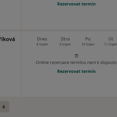
Rezervovat termín
říková
Dnes
Zítra
Po
Út
8 Srpen
9 Srpen
10 Srpen
11 Srpe
Online rezervace termínu není k dispozic
Rezervovat termín
6