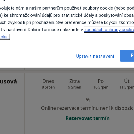
vá
Dnes
Zítra
Po
Út
ovolujete nám a našim partnerům používat soubory cookie (nebo po
8 Srpen
9 Srpen
10 Srpen
11 Srpe
e) ke shromažďování údajů pro statistické účely a poskytování obs
ich zvyklostí při procházení. Své preference můžete kdykoli zkontro
t v nastavení. Další informace naleznete v
zásadách ochrany soukr
Online rezervace termínu není k dispozic
okie.
Rezervovat termín
P
Upravit nastavení
lusová
Dnes
Zítra
Po
Út
8 Srpen
9 Srpen
10 Srpen
11 Srpe
Online rezervace termínu není k dispozic
Rezervovat termín