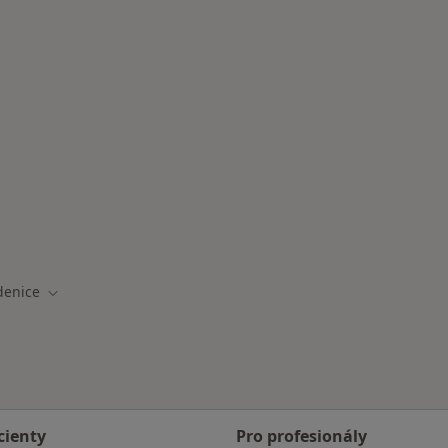
denice
a
Změna města
cienty
Pro profesionály