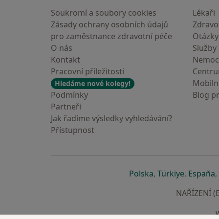
Soukromí a soubory cookies
Lékaři
Zásady ochrany osobních údajů
Zdravot
pro zaměstnance zdravotní péče
Otázky
O nás
Služby
Kontakt
Nemoc
Pracovní příležitosti
Centr
Mobilní
Hledáme nové kolegy!
Podmínky
Blog p
Partneři
Jak řadíme výsledky vyhledávání?
Přístupnost
se otevře v nové 
se otevře
s
Polska
,
Türkiye
,
España
,
NAŘÍZENÍ (E