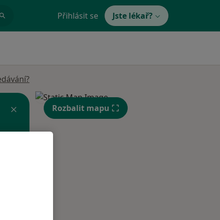
Přihlásit se
Jste lékař?
edávání?
Rozbalit mapu