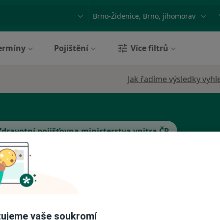
ace, nemoc nebo příjmení
Město nebo region
ermíny
Pojištění
Více filtrů
Jak řadíme výsledky vyhl
Zdravotní pojišťovna ministerstva vnitra ČR
jenská zdravotní pojišťovna ČR
 pojišťovna
Zobrazit více
ujeme vaše soukromí