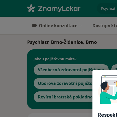
specializ
Online konzultace
Dostupné t
Psychiatr, Brno-Židenice, Brno
Jakou pojišťovnu máte?
Všeobecná zdravotní pojišťovna
Oborová zdravotní pojišťovna
Vo
Revírní bratrská pokladna, zdravotní
Respekt