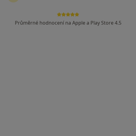
Průměrné hodnocení na Apple a Play Store 4.5
MUDr. Marta Holanová
Psychiatr
50 názorů
Taussigova 13, Brno
•
Mapa
Ordinace
Tento specialista nenabízí online rezervaci termínu na této adrese.
Rezervovat termín