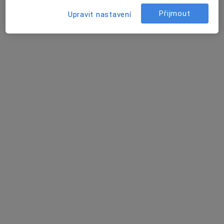
13 názorů
Přijmout
Upravit nastavení
Kobližná 7, Brno
•
Mapa
Sexuologická ambulance
Tento specialista nenabízí online rezervaci termínu na této adrese.
Rezervovat termín
MUDr. Zuzana Hejtmánková
Psychiatr
Húskova 2, Brno
•
Mapa