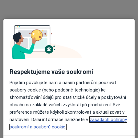
MUDr. Iva Lamačová
Psychiatr
7 názorů
Jihlavská 20, Brno
•
Mapa
Psychiatrická klinika FN Brno
Tento specialista nenabízí online rezervaci termínu na této adrese.
Rezervovat termín
Respektujeme vaše soukromí
Přijetím povolujete nám a našim partnerům používat
soubory cookie (nebo podobné technologie) ke
shromažďování údajů pro statistické účely a poskytování
obsahu na základě vašich zvyklostí při procházení. Své
preference můžete kdykoli zkontrolovat a aktualizovat v
nastavení. Další informace naleznete v
zásadách ochrany
MUDr. Vladimíra Šantavá
soukromí a souborů cookie.
Psychiatr, Sexuolog