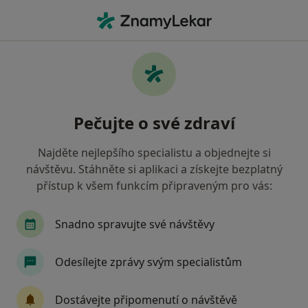
Hla
Psychiatr • Brno-Židenice, Brno, jihomoravský
Filtry
Mapa
Psychiatr, Brno-Židenice, Brno
Pečujte o své zdraví
Jak řadíme výsledky vyhledávání?
Najděte nejlepšího specialistu a objednejte si
návštěvu. Stáhněte si aplikaci a získejte bezplatný
Jakou pojišťovnu máte?
přístup k všem funkcím připraveným pro vás:
Všeobecná zdravotní pojišťovna
Zdravotní poj
Snadno spravujte své návštěvy
Odesílejte zprávy svým specialistům
Dostávejte připomenutí o návštěvě