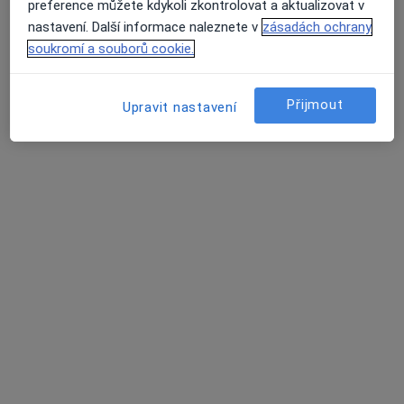
preference můžete kdykoli zkontrolovat a aktualizovat v
nastavení. Další informace naleznete v
zásadách ochrany
MUDr. Zuzana Kalusová
soukromí a souborů cookie.
Psychiatr
5 názorů
Přijmout
Upravit nastavení
Jugoslávská 770/13, Brno
•
Mapa
Ordinace
Tento specialista nenabízí online rezervaci termínu na této adrese.
Rezervovat termín