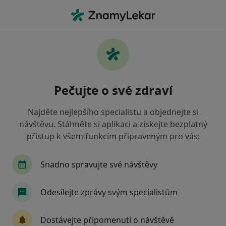
Hla
Psychiatr • Bohunice, Brno, jihomoravský
Filtry
Mapa
Psychiatr, Bohunice, Brno
Pečujte o své zdraví
Jak řadíme výsledky vyhledávání?
Najděte nejlepšího specialistu a objednejte si
návštěvu. Stáhněte si aplikaci a získejte bezplatný
Jakou pojišťovnu máte?
přístup k všem funkcím připraveným pro vás:
Všeobecná zdravotní pojišťovna
Zdravotní poj
Snadno spravujte své návštěvy
Odesílejte zprávy svým specialistům
Dostávejte připomenutí o návštěvě