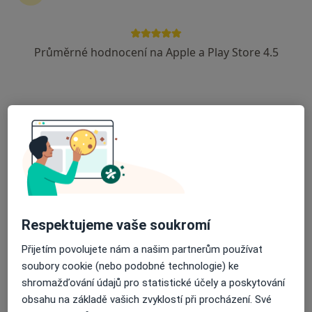
Průměrné hodnocení na Apple a Play Store 4.5
MUDr. Jana Rottová
Psychiatr
20 názorů
Františkánská 6, Brno
•
Mapa
Ordinace odborného lékaře psychiatra
Tento specialista nenabízí online rezervaci termínu na této adrese.
Rezervovat termín
Respektujeme vaše soukromí
Přijetím povolujete nám a našim partnerům používat
soubory cookie (nebo podobné technologie) ke
shromažďování údajů pro statistické účely a poskytování
obsahu na základě vašich zvyklostí při procházení. Své