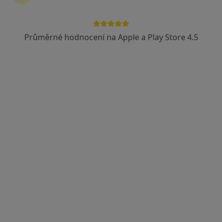
Průměrné hodnocení na Apple a Play Store 4.5
MUDr. Marta Holanová
Psychiatr
50 názorů
Taussigova 13, Brno
•
Mapa
Ordinace
Tento specialista nenabízí online rezervaci termínu na této adrese.
Rezervovat termín