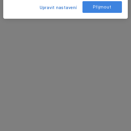
13 názorů
Přijmout
Upravit nastavení
Kobližná 7, Brno
•
Mapa
Sexuologická ambulance
Tento specialista nenabízí online rezervaci termínu na této adrese.
Rezervovat termín
MUDr. Zuzana Hejtmánková
Psychiatr
Húskova 2, Brno
•
Mapa