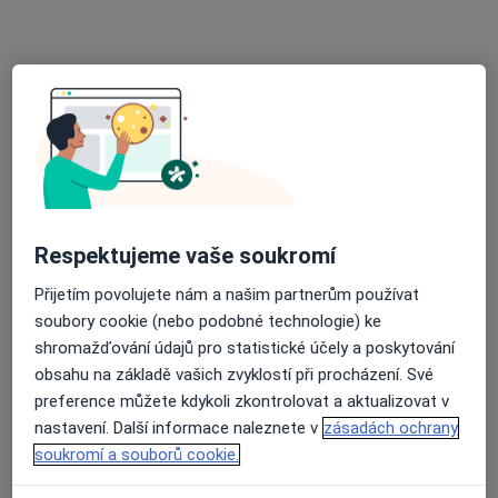
MUDr. Iva Lamačová
Psychiatr
7 názorů
Jihlavská 20, Brno
•
Mapa
Psychiatrická klinika FN Brno
Tento specialista nenabízí online rezervaci termínu na této adrese.
Rezervovat termín
Respektujeme vaše soukromí
Přijetím povolujete nám a našim partnerům používat
soubory cookie (nebo podobné technologie) ke
shromažďování údajů pro statistické účely a poskytování
obsahu na základě vašich zvyklostí při procházení. Své
preference můžete kdykoli zkontrolovat a aktualizovat v
nastavení. Další informace naleznete v
zásadách ochrany
soukromí a souborů cookie.
MUDr. Vladimíra Šantavá
Psychiatr, Sexuolog