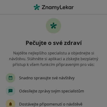
Hla
Psychiatr • Bohunice, Brno, jihomoravský
Filtry
Mapa
Psychiatr, Bohunice, Brno
Pečujte o své zdraví
Jak řadíme výsledky vyhledávání?
Najděte nejlepšího specialistu a objednejte si
návštěvu. Stáhněte si aplikaci a získejte bezplatný
Jakou pojišťovnu máte?
přístup k všem funkcím připraveným pro vás:
Všeobecná zdravotní pojišťovna
Zdravotní poj
Snadno spravujte své návštěvy
Odesílejte zprávy svým specialistům
Dostávejte připomenutí o návštěvě