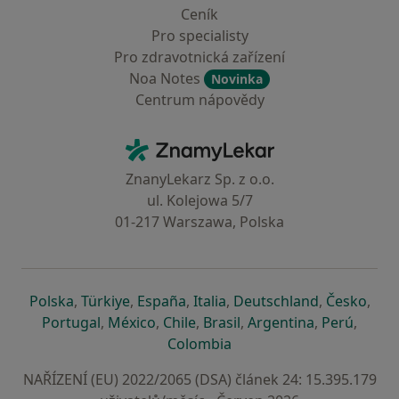
Ceník
Pro specialisty
Pro zdravotnická zařízení
Noa Notes
Novinka
Centrum nápovědy
Kontakt
ZnamyLekar - Hlavní stránka
ZnanyLekarz Sp. z o.o.
ul. Kolejowa 5/7
01-217 Warszawa, Polska
se otevře v nové záložce
se otevře v nové záložce
se otevře v nové záložce
se otevře v nové záložce
se otevře v 
se o
Polska
,
Türkiye
,
España
,
Italia
,
Deutschland
,
Česko
,
se otevře v nové záložce
se otevře v nové záložce
se otevře v nové záložce
se otevře v nové záložc
se otevře v 
se ote
Portugal
,
México
,
Chile
,
Brasil
,
Argentina
,
Perú
,
se otevře v nové záložce
Colombia
NAŘÍZENÍ (EU) 2022/2065 (DSA) článek 24: 15.395.179