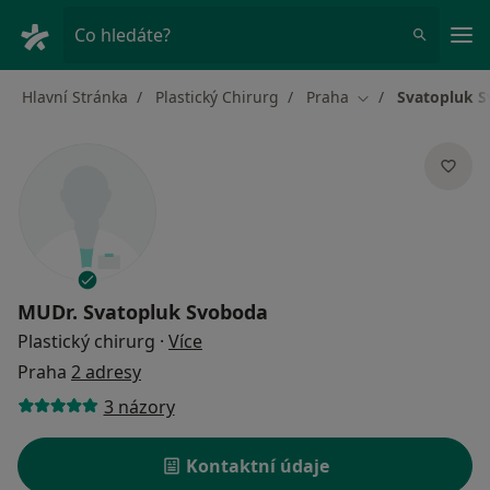
Hla
Co hledáte?
Hlavní Stránka
Plastický Chirurg
Praha
Svatopluk 
Změna města
MUDr.
Svatopluk Svoboda
o specializacích
Plastický chirurg
·
Více
Praha
2 adresy
3 názory
Kontaktní údaje