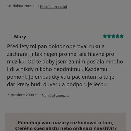
podle názoru uživatele Zdenka
10. dubna 2009
•
•
•
Nahlásit zneužití
Mary
M
Před lety mi pan doktor operoval ruku a
zachranil ji tak nejen pro me, ale hlavne pro
muziku. Od te doby jsem za nim poslala mnoho
lidi a nikdy nikoho neodmitnul. Kazdemu
pomohl. Je empaticky vuci pacientum a to je
dar, ktery budi duveru a podporuje lecbu.
podle názoru uživatele Mary
2. prosince 2008
•
•
•
Nahlásit zneužití
Pomáhají vám názory rozhodovat o tom,
kterého specialistu nebo ordinaci navštívit?