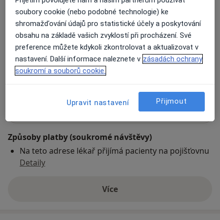
soubory cookie (nebo podobné technologie) ke
Plastická chirurgie - poradna
shromažďování údajů pro statistické účely a poskytování
Václavské náměstí 30/788,
Praha
11000
obsahu na základě vašich zvyklostí při procházení. Své
preference můžete kdykoli zkontrolovat a aktualizovat v
nastavení. Další informace naleznete v
zásadách ochrany
Přiblížit mapu
se otevře v nové záložce
soukromí a souborů cookie.
Dostupnost
Na této adrese online kalendář není aktivní
Přijmout
Upravit nastavení
Co mám v takové situaci udělat?
Způsoby platby (soukromé návštěvy)
Na teto adrese lékař přijímá pacienty na pojišťovnu
Detaily
Více
o adrese