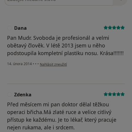
Dana
D
Pan Mudr. Svoboda je profesionál a velmi
obětavý člověk. V létě 2013 jsem u něho
podstoupila kompletní plastiku nosu. Krása!!!!!!!
podle názoru uživatele Dana
14. února 2014
•
•
•
Nahlásit zneužití
Zdenka
Z
Před měsícem mi pan doktor dělal těžkou
operaci břicha.Má zlaté ruce a velice citlivý
přístup ke každému. Je to lékař, který pracuje
nejen rukama, ale i srdcem.