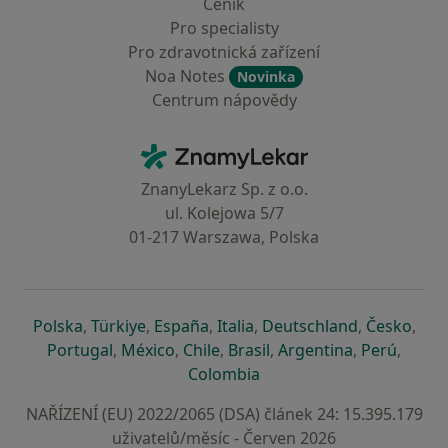
Ceník
Pro specialisty
Pro zdravotnická zařízení
Noa Notes
Novinka
Centrum nápovědy
Kontakt
ZnamyLekar - Hlavní stránka
ZnanyLekarz Sp. z o.o.
ul. Kolejowa 5/7
01-217 Warszawa, Polska
se otevře v nové záložce
se otevře v nové záložce
se otevře v nové záložce
se otevře v nové záložce
se otevře v 
se o
Polska
,
Türkiye
,
España
,
Italia
,
Deutschland
,
Česko
,
se otevře v nové záložce
se otevře v nové záložce
se otevře v nové záložce
se otevře v nové záložc
se otevře v 
se ote
Portugal
,
México
,
Chile
,
Brasil
,
Argentina
,
Perú
,
se otevře v nové záložce
Colombia
NAŘÍZENÍ (EU) 2022/2065 (DSA) článek 24: 15.395.179
uživatelů/měsíc - Červen 2026