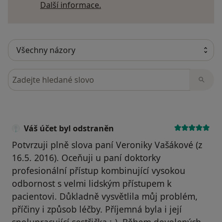
Další informace o názorech
Další informace.
Hledejte v názorech
Váš účet byl odstraněn
Potvrzuji plně slova paní Veroniky Vašákové (z
16.5. 2016). Oceňuji u paní doktorky
profesionální přístup kombinující vysokou
odbornost s velmi lidským přístupem k
pacientovi. Důkladně vysvětlila můj problém,
příčiny i způsob léčby. Příjemná byla i její
spolupracující sestřička :-). Během dovolených -