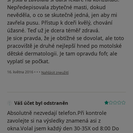
Nepředepisovala zbytečné masti, dokud
nevěděla, o co se skutečně jedná, jen aby mi
zavřela pusu. Přístup k dceři kvělý, chování
úžasné. Teď už je dcera téměř zdravá.
Je sice pravda, že je obtížné se dovolat, ale toto
pracoviště je druhé nejlepší hned po motolské
dětské dermatologii. Je tam opravdu fofr, ale
vyplatí se počkat.
podle názoru uživatele Váš účet byl odstraněn
16. května 2016
•
•
•
Nahlásit zneužití
Váš účet byl odstraněn
Absolutně nezvedají telefon.Při kontrole
zavolejte si na výsledky znamená asi z
okna.Volal jsem každý den 30-35X od 8:00 Do