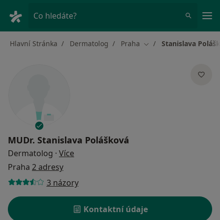
Hla
Co hledáte?
Hlavní Stránka
Dermatolog
Praha
Stanislava Poláš
Změna města
MUDr.
Stanislava Polášková
o specializacích
Dermatolog
·
Více
Praha
2 adresy
3 názory
Kontaktní údaje