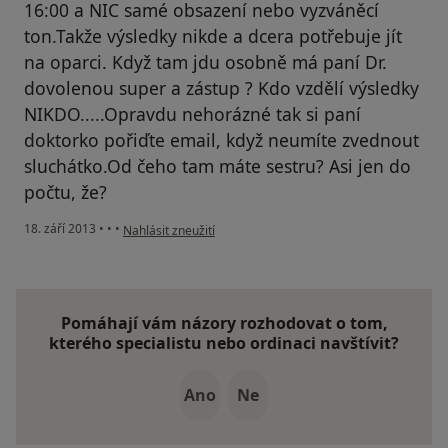
16:00 a NIC samé obsazení nebo vyzváněcí
ton.Takže výsledky nikde a dcera potřebuje jít
na oparci. Když tam jdu osobně má paní Dr.
dovolenou super a zástup ? Kdo vzdělí výsledky
NIKDO.....Opravdu nehorázné tak si paní
doktorko pořiďte email, když neumíte zvednout
sluchátko.Od čeho tam máte sestru? Asi jen do
počtu, že?
podle názoru uživatele Váš účet byl odstraněn
18. září 2013
•
•
•
Nahlásit zneužití
Pomáhají vám názory rozhodovat o tom,
kterého specialistu nebo ordinaci navštívit?
Ano
Ne