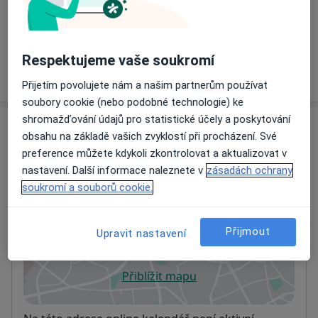
Informace o službách a cenách nejsou k dispozici
Tento specialista ještě nepřidával žádné informace o
svých službách.
Respektujeme vaše soukromí
Přijetím povolujete nám a našim partnerům používat
soubory cookie (nebo podobné technologie) ke
shromažďování údajů pro statistické účely a poskytování
Adresy (2)
obsahu na základě vašich zvyklostí při procházení. Své
preference můžete kdykoli zkontrolovat a aktualizovat v
Adresa 1
Adresa 2
nastavení. Další informace naleznete v
zásadách ochrany
soukromí a souborů cookie.
Ordinace
Karlovo náměstí 32,
Praha
121 11
Přijmout
Upravit nastavení
Přiblížit mapu
se otevře v nové záložce
Dostupnost