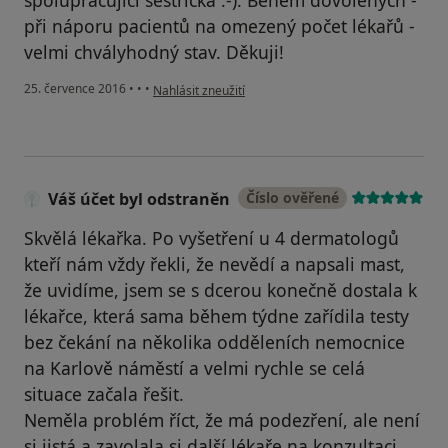
při náporu pacientů na omezený počet lékařů -
velmi chvályhodný stav. Děkuji!
podle názoru uživatele Váš účet byl odstraněn
25. července 2016
•
•
•
Nahlásit zneužití
Váš účet byl odstraněn
Číslo ověřené
Skvělá lékařka. Po vyšetření u 4 dermatologů
kteří nám vždy řekli, že nevědí a napsali mast,
že uvidíme, jsem se s dcerou konečně dostala k
lékařce, která sama během týdne zařídila testy
bez čekání na několika odděleních nemocnice
na Karlově náměstí a velmi rychle se celá
situace začala řešit.
Neměla problém říct, že má podezření, ale není
si jistá a zavolala si další lékaře na konzultaci.