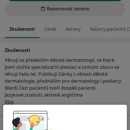
Rezervovat termín
Zkušenosti
Ceník
Adresy
Názory pacientů (
Zkušenosti
Věnuji se především dětské dermatologii, ze které
jsem složila specializační atestaci a tomuto oboru se
věnuji řadu let. Publikuji články z oblasti dětské
dermatologie, přednáším pro dermatology i pediatry.
Menší část pacientů tvoří dospělí pacienti.
Jazykové znalosti: aktivně angličtina
O mně
Více
Ceník