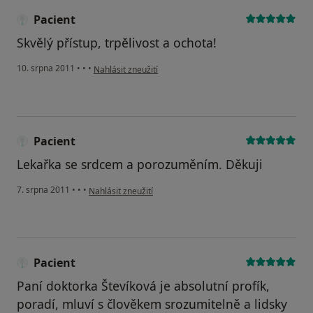
Pacient
Skvělý přístup, trpělivost a ochota!
podle názoru uživatele Pacient
10. srpna 2011
•
•
•
Nahlásit zneužití
Pacient
Lekařka se srdcem a porozuměním. Děkuji
podle názoru uživatele Pacient
7. srpna 2011
•
•
•
Nahlásit zneužití
Pacient
Paní doktorka Števíková je absolutní profík,
poradí, mluví s člověkem srozumitelně a lidsky