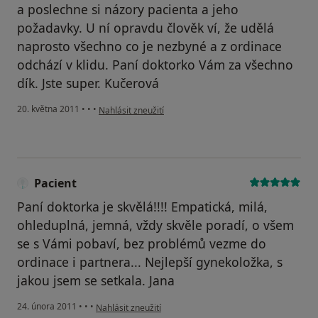
a poslechne si názory pacienta a jeho
požadavky. U ní opravdu člověk ví, že udělá
naprosto všechno co je nezbyné a z ordinace
odchází v klidu. Paní doktorko Vám za všechno
dík. Jste super. Kučerová
podle názoru uživatele Pacient
20. května 2011
•
•
•
Nahlásit zneužití
Pacient
Paní doktorka je skvělá!!!! Empatická, milá,
ohleduplná, jemná, vždy skvěle poradí, o všem
se s Vámi pobaví, bez problémů vezme do
ordinace i partnera... Nejlepší gynekoložka, s
jakou jsem se setkala. Jana
podle názoru uživatele Pacient
24. února 2011
•
•
•
Nahlásit zneužití