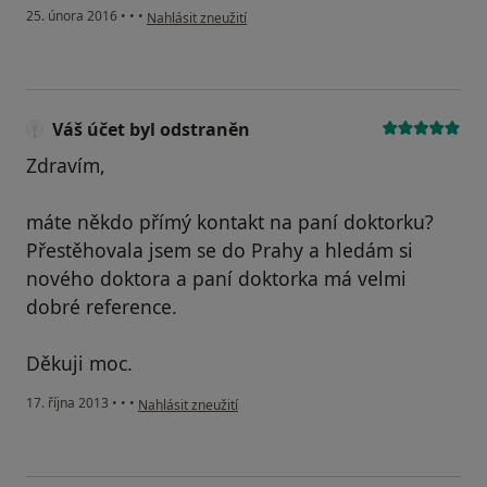
podle názoru uživatele Váš účet byl odstraněn
25. února 2016
•
•
•
Nahlásit zneužití
Váš účet byl odstraněn
Zdravím,
máte někdo přímý kontakt na paní doktorku?
Přestěhovala jsem se do Prahy a hledám si
nového doktora a paní doktorka má velmi
dobré reference.
Děkuji moc.
podle názoru uživatele Váš účet byl odstraněn
17. října 2013
•
•
•
Nahlásit zneužití