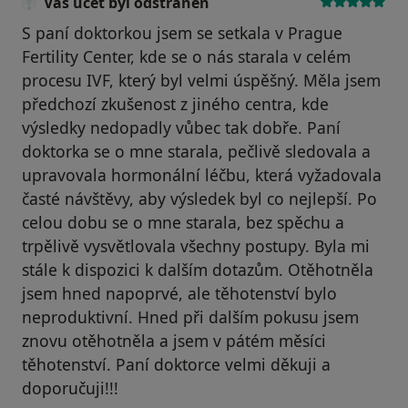
Váš účet byl odstraněn
S paní doktorkou jsem se setkala v Prague
Fertility Center, kde se o nás starala v celém
procesu IVF, který byl velmi úspěšný. Měla jsem
předchozí zkušenost z jiného centra, kde
výsledky nedopadly vůbec tak dobře. Paní
doktorka se o mne starala, pečlivě sledovala a
upravovala hormonální léčbu, která vyžadovala
časté návštěvy, aby výsledek byl co nejlepší. Po
celou dobu se o mne starala, bez spěchu a
trpělivě vysvětlovala všechny postupy. Byla mi
stále k dispozici k dalším dotazům. Otěhotněla
jsem hned napoprvé, ale těhotenství bylo
neproduktivní. Hned při dalším pokusu jsem
znovu otěhotněla a jsem v pátém měsíci
těhotenství. Paní doktorce velmi děkuji a
doporučuji!!!