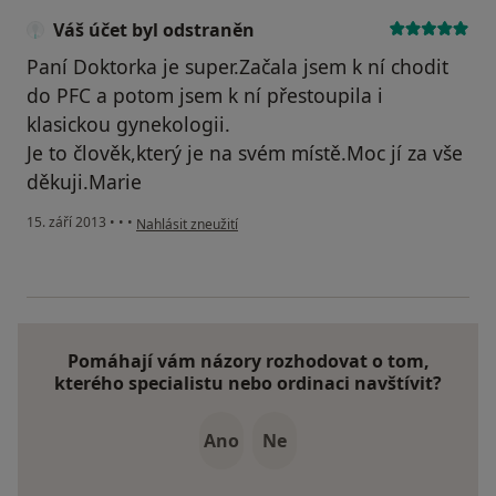
Váš účet byl odstraněn
Paní Doktorka je super.Začala jsem k ní chodit
do PFC a potom jsem k ní přestoupila i
klasickou gynekologii.
Je to člověk,který je na svém místě.Moc jí za vše
děkuji.Marie
podle názoru uživatele Váš účet byl odstraněn
15. září 2013
•
•
•
Nahlásit zneužití
Pomáhají vám názory rozhodovat o tom,
kterého specialistu nebo ordinaci navštívit?
Ano
Ne