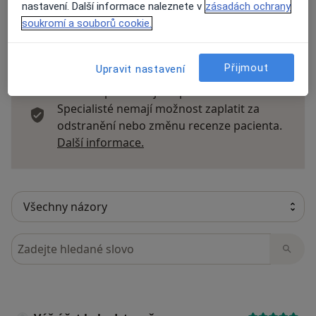
nastavení. Další informace naleznete v
zásadách ochrany
soukromí a souborů cookie.
17 názorů
Přijmout
Upravit nastavení
Recenze pacientů jsou pro nás důležité.
Specialisté nemají možnost zaplatit za
odstranění nebo změnu recenze pacienta.
Další informace o názorech
Další informace.
Hledejte v názorech