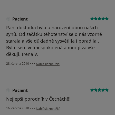
Pacient
Paní doktorka byla u narození obou našich
synů. Od začátku těhotenství se o nás vzorně
starala a vše důkladně vysvětlila i poradila .
Byla jsem velmi spokojená a moc jí za vše
děkuji. Irena V.
podle názoru uživatele Pacient
28. června 2010
•
•
•
Nahlásit zneužití
Pacient
Nejlepší porodník v Čechách!!!
podle názoru uživatele Pacient
16. června 2010
•
•
•
Nahlásit zneužití