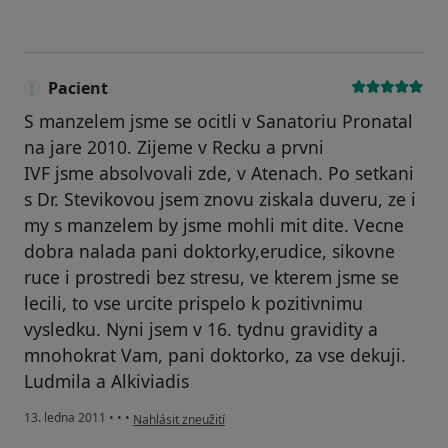
Pacient
S manzelem jsme se ocitli v Sanatoriu Pronatal
na jare 2010. Zijeme v Recku a prvni
IVF jsme absolvovali zde, v Atenach. Po setkani
s Dr. Stevikovou jsem znovu ziskala duveru, ze i
my s manzelem by jsme mohli mit dite. Vecne
dobra nalada pani doktorky,erudice, sikovne
ruce i prostredi bez stresu, ve kterem jsme se
lecili, to vse urcite prispelo k pozitivnimu
vysledku. Nyni jsem v 16. tydnu gravidity a
mnohokrat Vam, pani doktorko, za vse dekuji.
Ludmila a Alkiviadis
podle názoru uživatele Pacient
13. ledna 2011
•
•
•
Nahlásit zneužití