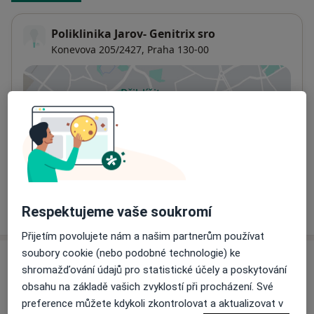
Poliklinika Jarov- Genitrix sro
Konevova 205/2427,
Praha
130-00
Přiblížit mapu
se otevře v nové záložce
Dostupnost
Na této adrese online kalendář není aktivní
Co mám v takové situaci udělat?
Více
Respektujeme vaše soukromí
o adrese
Přijetím povolujete nám a našim partnerům používat
soubory cookie (nebo podobné technologie) ke
Názory
shromažďování údajů pro statistické účely a poskytování
obsahu na základě vašich zvyklostí při procházení. Své
Přidejte svůj názor
preference můžete kdykoli zkontrolovat a aktualizovat v