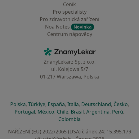
Ceník
Pro specialisty
Pro zdravotnická zařízení
Noa Notes
Novinka
Centrum nápovědy
Kontakt
ZnamyLekar - Hlavní stránka
ZnanyLekarz Sp. z o.o.
ul. Kolejowa 5/7
01-217 Warszawa, Polska
se otevře v nové záložce
se otevře v nové záložce
se otevře v nové záložce
se otevře v nové záložce
se otevře v 
se o
Polska
,
Türkiye
,
España
,
Italia
,
Deutschland
,
Česko
,
se otevře v nové záložce
se otevře v nové záložce
se otevře v nové záložce
se otevře v nové záložc
se otevře v 
se ote
Portugal
,
México
,
Chile
,
Brasil
,
Argentina
,
Perú
,
se otevře v nové záložce
Colombia
NAŘÍZENÍ (EU) 2022/2065 (DSA) článek 24: 15.395.179