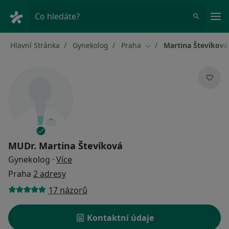
Hla
Co hledáte?
Hlavní Stránka
Gynekolog
Praha
Martina Števíková
Změna města
MUDr.
Martina Števíková
o specializacích
Gynekolog
·
Více
Praha
2 adresy
17 názorů
Kontaktní údaje