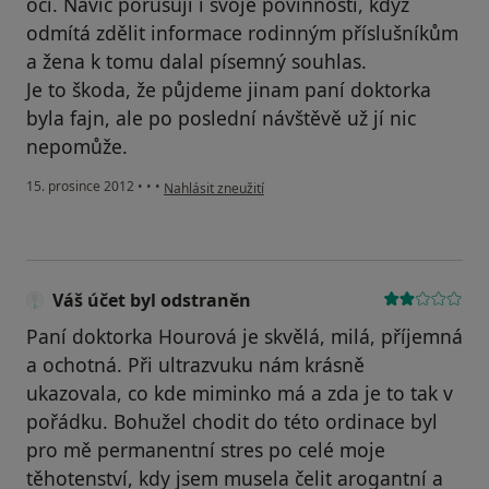
očí. Navíc porušuji i svoje povinnosti, když
odmítá zdělit informace rodinným příslušníkům
a žena k tomu dalal písemný souhlas.
Je to škoda, že půjdeme jinam paní doktorka
byla fajn, ale po poslední návštěvě už jí nic
nepomůže.
podle názoru uživatele Váš účet byl odstraněn
15. prosince 2012
•
•
•
Nahlásit zneužití
Váš účet byl odstraněn
Paní doktorka Hourová je skvělá, milá, příjemná
a ochotná. Při ultrazvuku nám krásně
ukazovala, co kde miminko má a zda je to tak v
pořádku. Bohužel chodit do této ordinace byl
pro mě permanentní stres po celé moje
těhotenství, kdy jsem musela čelit arogantní a