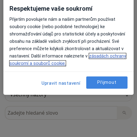
Respektujeme vaše soukromí
Přijetím povolujete nám a našim partnerům používat
63 názorů
soubory cookie (nebo podobné technologie) ke
shromažďování údajů pro statistické účely a poskytování
obsahu na základě vašich zvyklostí při procházení. Své
Recenze pacientů jsou pro nás důležité.
preference můžete kdykoli zkontrolovat a aktualizovat v
Specialisté nemají možnost zaplatit za
nastavení. Další informace naleznete v
zásadách ochrany
odstranění nebo změnu recenze pacienta.
soukromí a souborů cookie.
Další informace o názorech
Další informace.
Přijmout
Upravit nastavení
Hledejte v názorech