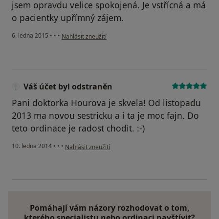
jsem opravdu velice spokojená. Je vstřícná a má
o pacientky upřímný zájem.
podle názoru uživatele Katka
6. ledna 2015
•
•
•
Nahlásit zneužití
Váš účet byl odstraněn
Pani doktorka Hourova je skvela! Od listopadu
2013 ma novou sestricku a i ta je moc fajn. Do
teto ordinace je radost chodit. :-)
podle názoru uživatele Váš účet byl odstraněn
10. ledna 2014
•
•
•
Nahlásit zneužití
Pomáhají vám názory rozhodovat o tom,
kterého specialistu nebo ordinaci navštívit?