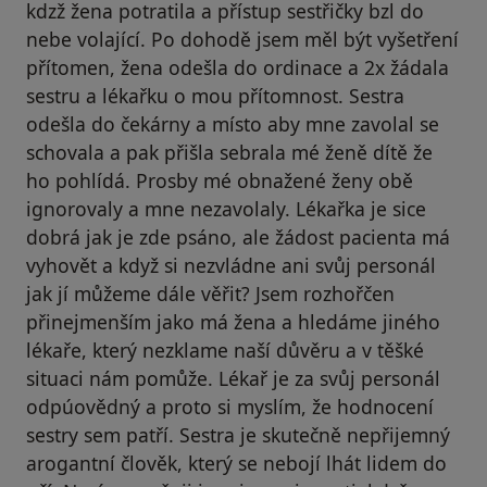
kdzž žena potratila a přístup sestřičky bzl do
nebe volající. Po dohodě jsem měl být vyšetření
přítomen, žena odešla do ordinace a 2x žádala
sestru a lékařku o mou přítomnost. Sestra
odešla do čekárny a místo aby mne zavolal se
schovala a pak přišla sebrala mé ženě dítě že
ho pohlídá. Prosby mé obnažené ženy obě
ignorovaly a mne nezavolaly. Lékařka je sice
dobrá jak je zde psáno, ale žádost pacienta má
vyhovět a když si nezvládne ani svůj personál
jak jí můžeme dále věřit? Jsem rozhořčen
přinejmenším jako má žena a hledáme jiného
lékaře, který nezklame naší důvěru a v těšké
situaci nám pomůže. Lékař je za svůj personál
odpúovědný a proto si myslím, že hodnocení
sestry sem patří. Sestra je skutečně nepřijemný
arogantní člověk, který se nebojí lhát lidem do