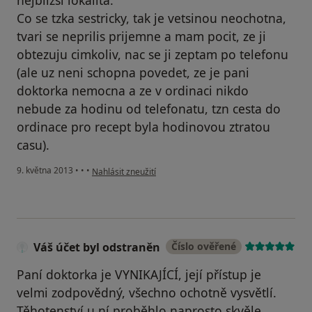
nejblizsi lokalita.
Co se tzka sestricky, tak je vetsinou neochotna,
tvari se neprilis prijemne a mam pocit, ze ji
obtezuju cimkoliv, nac se ji zeptam po telefonu
(ale uz neni schopna povedet, ze je pani
doktorka nemocna a ze v ordinaci nikdo
nebude za hodinu od telefonatu, tzn cesta do
ordinace pro recept byla hodinovou ztratou
casu).
podle názoru uživatele Váš účet byl odstraněn
9. května 2013
•
•
•
Nahlásit zneužití
Váš účet byl odstraněn
Číslo ověřené
Paní doktorka je VYNIKAJÍCÍ, její přístup je
velmi zodpovědný, všechno ochotně vysvětlí.
Těhotenství u ní proběhlo naprosto skvěle.