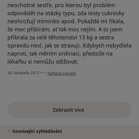
neochotné sestře, pro kterou byl problém
odpovědět na otázky typu, zda testy cukrovky
neohrožují miminko apod. Pokaždé mi říkala,
že moc přibírám, ať tak moc nejím. A to jsem
přibrala za celé těhotenství 13 kg a sestra
opravdu neví, jak se stravuji. Kdybych nebydlela
naproti, tak měním ordinaci, přestože na
lékařku si nemůžu stěžovat.
podle názoru uživatele Váš účet byl odstraněn
30. listopadu 2012
•
•
•
Nahlásit zneužití
Zobrazit více
výše uvedené názory
Související vyhledávání