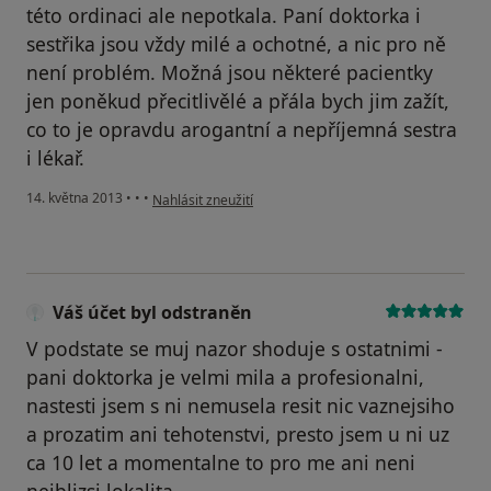
této ordinaci ale nepotkala. Paní doktorka i
sestřika jsou vždy milé a ochotné, a nic pro ně
není problém. Možná jsou některé pacientky
jen poněkud přecitlivělé a přála bych jim zažít,
co to je opravdu arogantní a nepříjemná sestra
i lékař.
podle názoru uživatele Jana K.
14. května 2013
•
•
•
Nahlásit zneužití
Váš účet byl odstraněn
V podstate se muj nazor shoduje s ostatnimi -
pani doktorka je velmi mila a profesionalni,
nastesti jsem s ni nemusela resit nic vaznejsiho
a prozatim ani tehotenstvi, presto jsem u ni uz
ca 10 let a momentalne to pro me ani neni