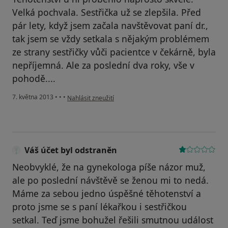
Velká pochvala. Sestřička už se zlepšila. Před
pár lety, když jsem začala navštěvovat paní dr.,
tak jsem se vždy setkala s nějakým problémem
ze strany sestřičky vůči pacientce v čekárně, byla
nepříjemná. Ale za poslední dva roky, vše v
pohodě....
podle názoru uživatele Váš účet byl odstraněn
7. května 2013
•
•
•
Nahlásit zneužití
Váš účet byl odstraněn
Neobvyklé, že na gynekologa píše názor muž,
ale po poslední návštěvě se ženou mi to nedá.
Máme za sebou jedno úspěšné těhotenství a
proto jsme se s paní lékařkou i sestřičkou
setkal. Teď jsme bohužel řešili smutnou událost