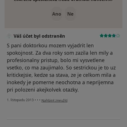
Ano
Ne
Váš účet byl odstraněn
S pani doktorkou mozem vyjadrit len
spokojnost. Za dva roky som zazila len mily a
profesionalny pristup, bolo mi vysvetlene
vsetko, co ma zaujimalo. So sestrickou je to uz
kritickejsie, kedze sa stava, ze je celkom mila a
inokedy je pomerne neochotna a neprijemna
pri polozeni akejkolvek otazky.
podle názoru uživatele Váš účet byl odstraněn
1. listopadu 2013
•
•
•
Nahlásit zneužití