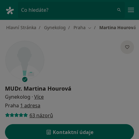
Hla
Co hledáte?
Hlavní Stránka
Gynekolog
Praha
Martina Hourová
Změna města
MUDr.
Martina Hourová
o specializacích
Gynekolog
·
Více
Praha
1 adresa
63 názorů
Kontaktní údaje