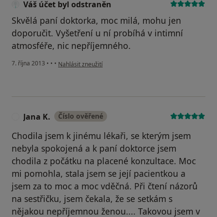
Váš účet byl odstraněn
Skvělá paní doktorka, moc milá, mohu jen
doporučit. Vyšetření u ní probíhá v intimní
atmosféře, nic nepříjemného.
podle názoru uživatele Váš účet byl odstraněn
7. října 2013
•
•
•
Nahlásit zneužití
Jana K.
Číslo ověřené
J
Chodila jsem k jinému lékaři, se kterým jsem
nebyla spokojená a k paní doktorce jsem
chodila z počátku na placené konzultace. Moc
mi pomohla, stala jsem se její pacientkou a
jsem za to moc a moc vděčná. Při čtení názorů
na sestřičku, jsem čekala, že se setkám s
nějakou nepříjemnou ženou.... Takovou jsem v