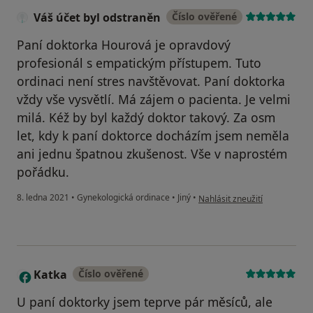
Váš účet byl odstraněn
Číslo ověřené
Paní doktorka Hourová je opravdový
profesionál s empatickým přístupem. Tuto
ordinaci není stres navštěvovat. Paní doktorka
vždy vše vysvětlí. Má zájem o pacienta. Je velmi
milá. Kéž by byl každý doktor takový. Za osm
let, kdy k paní doktorce docházím jsem neměla
ani jednu špatnou zkušenost. Vše v naprostém
pořádku.
podle názoru uživatele Váš úč
8. ledna 2021
•
Gynekologická ordinace
•
Jiný
•
Nahlásit zneužití
Katka
Číslo ověřené
K
U paní doktorky jsem teprve pár měsíců, ale