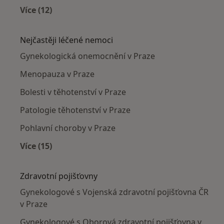
Více (12)
Více v kategorii: Gynekologové v okolí
Nejčastěji léčené nemoci
Gynekologická onemocnění v Praze
Menopauza v Praze
Bolesti v těhotenství v Praze
Patologie těhotenství v Praze
Pohlavní choroby v Praze
Více (15)
Více v kategorii: Nejčastěji léčené nemoci
Zdravotní pojišťovny
Gynekologové s Vojenská zdravotní pojišťovna ČR
v Praze
Gynekologové s Oborová zdravotní pojišťovna v