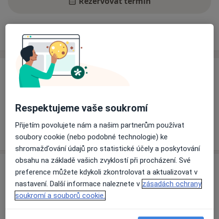
Rezervovat termín
Ceník
Adresy
Názory pacientů
Ceník
Informace o službách a cenách nejsou k dispozici
Tento specialista ještě nepřidával žádné informace o
Respektujeme vaše soukromí
svých službách.
Přijetím povolujete nám a našim partnerům používat
soubory cookie (nebo podobné technologie) ke
shromažďování údajů pro statistické účely a poskytování
obsahu na základě vašich zvyklostí při procházení. Své
Adresa
preference můžete kdykoli zkontrolovat a aktualizovat v
nastavení. Další informace naleznete v
zásadách ochrany
Thomayerova nemocnice, LDN
soukromí a souborů cookie.
Vídeňská 800,
Praha
140 59