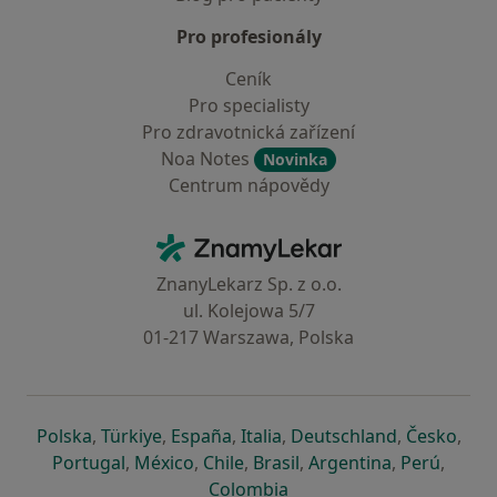
Pro profesionály
Ceník
Pro specialisty
Pro zdravotnická zařízení
Noa Notes
Novinka
Centrum nápovědy
Kontakt
ZnamyLekar - Hlavní stránka
ZnanyLekarz Sp. z o.o.
ul. Kolejowa 5/7
01-217 Warszawa, Polska
se otevře v nové záložce
se otevře v nové záložce
se otevře v nové záložce
se otevře v nové záložce
se otevře v 
se o
Polska
,
Türkiye
,
España
,
Italia
,
Deutschland
,
Česko
,
se otevře v nové záložce
se otevře v nové záložce
se otevře v nové záložce
se otevře v nové záložc
se otevře v 
se ote
Portugal
,
México
,
Chile
,
Brasil
,
Argentina
,
Perú
,
se otevře v nové záložce
Colombia