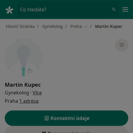
Hla
Co hledáte?
Hlavní Stránka
Gynekolog
Praha
Martin Kupec
Změna města
Martin Kupec
o specializacích
Gynekolog
·
Více
Praha
1 adresa
Kontaktní údaje