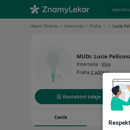
specializ
Hlavní Stránka
Internista
Praha
Lucie Pe
Změna města
MUDr.
Lucie Pešicov
o special
Internista
·
Více
Praha
2 adresy
Kontaktní údaje
Ceník
Adresy
Respekt