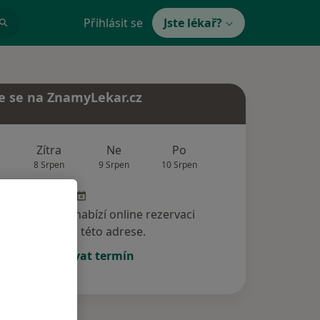
Přihlásit se
Jste lékař?
e se na ZnamyLekar.cz
Zítra
Ne
Po
Út
St
8 Srpen
9 Srpen
10 Srpen
11 Srpen
12 Srp
specialista nenabízí online rezervaci
termínu na této adrese.
Rezervovat termín