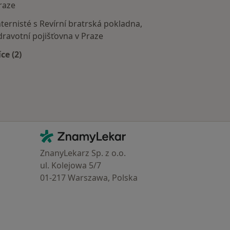
raze
nternisté s Revírní bratrská pokladna,
dravotní pojišťovna v Praze
íce (2)
Více v kategorii: Zdravotní pojišťovny
Kontakt
ZnamyLekar - Hlavní stránka
ZnanyLekarz Sp. z o.o.
ul. Kolejowa 5/7
01-217 Warszawa, Polska