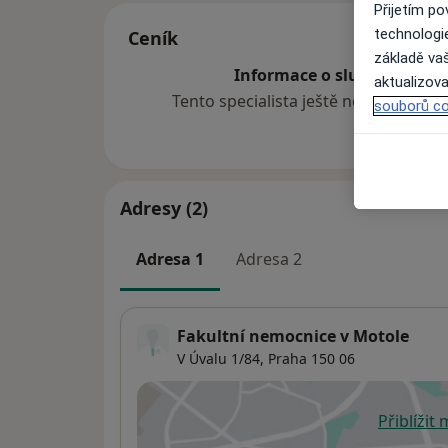
Přijetím p
technologi
Ceník
základě vaš
Informace o službách a cen
aktualizova
Tento specialista ještě nepřidával ž
souborů co
Adresy (2)
Adresa 1
Adresa 2
Fakultní nemocnice v Motole
V Úvalu 1/84,
Praha
150 06
Přiblížit
se