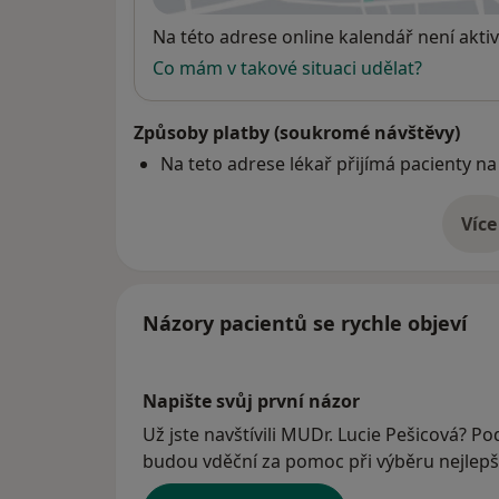
Dostupnost
Na této adrese online kalendář není aktiv
Co mám v takové situaci udělat?
Způsoby platby (soukromé návštěvy)
Na teto adrese lékař přijímá pacienty na
Více
o 
Názory pacientů se rychle objeví
Napište svůj první názor
Už jste navštívili MUDr. Lucie Pešicová? Pod
budou vděční za pomoc při výběru nejlepší