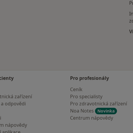
Více v kategorii: Nejčastěji léčené nemoci
P
I
z
V
cienty
Pro profesionály
Ceník
nická zařízení
Pro specialisty
 a odpovědi
Pro zdravotnická zařízení
Noa Notes
Novinka
i
Centrum nápovědy
um nápovědy
 aplikace