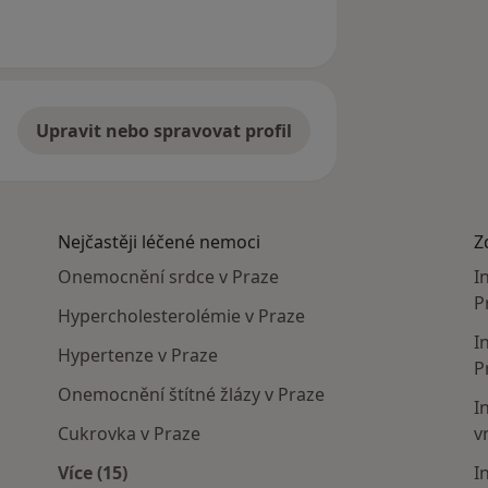
Upravit nebo spravovat profil
Nejčastěji léčené nemoci
Z
Onemocnění srdce v Praze
I
P
Hypercholesterolémie v Praze
I
Hypertenze v Praze
P
Onemocnění štítné žlázy v Praze
I
Cukrovka v Praze
v
Více (15)
I