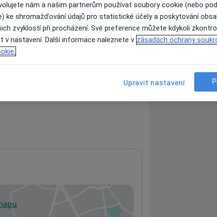
ovolujete nám a našim partnerům používat soubory cookie (nebo po
e) ke shromažďování údajů pro statistické účely a poskytování obs
ich zvyklostí při procházení. Své preference můžete kdykoli zkontro
ách nejsou k dispozici
t v nastavení. Další informace naleznete v
zásadách ochrany soukr
ádné informace o svých službách.
okie.
P
Upravit nastavení
 mapu
 otevře v nové záložce