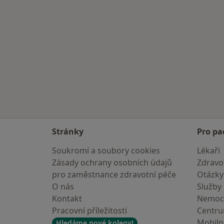
Více v kategorii: Internisté v okolí
Stránky
Pro pa
Soukromí a soubory cookies
Lékaři
Zásady ochrany osobních údajů
Zdravot
pro zaměstnance zdravotní péče
Otázky
O nás
Služby
Kontakt
Nemoc
Pracovní příležitosti
Centr
Mobilní
Hledáme nové kolegy!