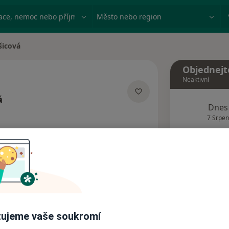
ace, nemoc nebo příjmení
Město nebo region
šicová
Objednejt
Neaktivní
á
Dnes
izacích
7 Srpen
Tento 
Rezervovat termín
Názory pacientů
ujeme vaše soukromí