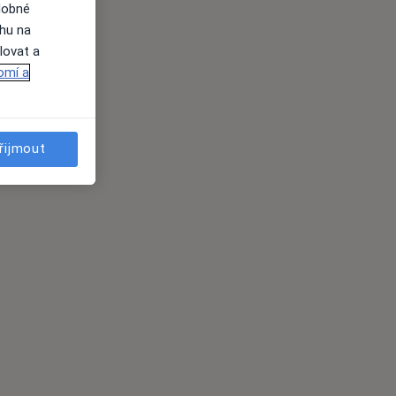
dobné
ahu na
lovat a
omí a
řijmout