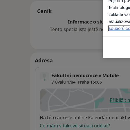
Přijetím p
technologi
Ceník
základě vaš
Informace o službách a cen
aktualizova
souborů co
Tento specialista ještě nepřidával ž
Adresa
Fakultní nemocnice v Motole
V Úvalu 1/84,
Praha
15006
Přiblížit
se
Dostupnost
Na této adrese online kalendář není aktiv
Co mám v takové situaci udělat?