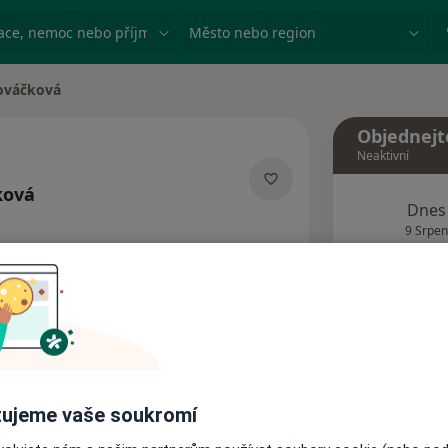
ace, nemoc nebo příjmení
Město nebo region
ováčková
Objednejt
Neaktivní
ková
Dnes
izacích
9 Srpen
Tento 
Rezervovat termín
Názory pacientů
ujeme vaše soukromí