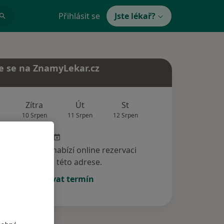
Přihlásit se
Jste lékař?
e se na ZnamyLekar.cz
Zítra
Út
St
Čt
Pá
10 Srpen
11 Srpen
12 Srpen
13 Srpen
14 Srp
specialista nenabízí online rezervaci
termínu na této adrese.
Rezervovat termín