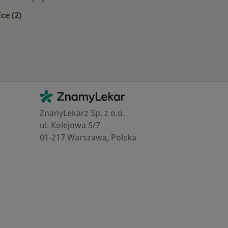
íce (2)
Více v kategorii: Zdravotní pojišťovny
Kontakt
ZnamyLekar - Hlavní stránka
ZnanyLekarz Sp. z o.o.
ul. Kolejowa 5/7
01-217 Warszawa, Polska