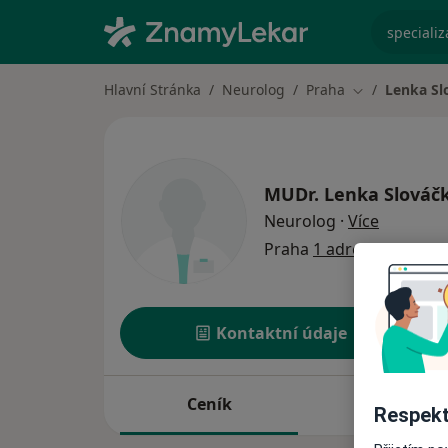
specializ
Hlavní Stránka
Neurolog
Praha
Lenka Sl
Změna města
MUDr.
Lenka Slováč
o special
Neurolog
·
Více
Praha
1 adresa
Kontaktní údaje
Ceník
Adresy
Respekt