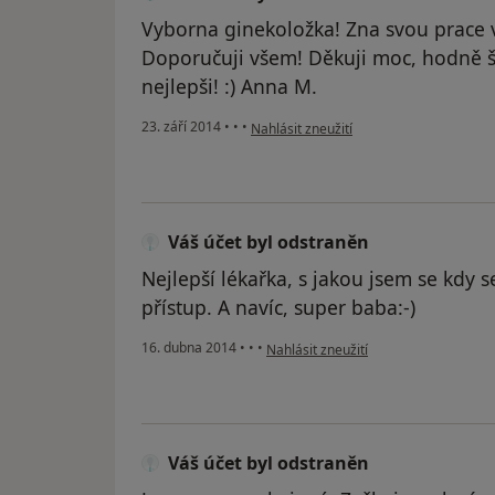
Vyborna ginekoložka! Zna svou prace 
Doporučuji všem! Děkuji moc, hodně ště
nejlepši! :) Anna M.
podle názoru uživatele Váš účet byl ods
23. září 2014
•
•
•
Nahlásit zneužití
Váš účet byl odstraněn
Nejlepší lékařka, s jakou jsem se kdy se
přístup. A navíc, super baba:-)
podle názoru uživatele Váš účet byl 
16. dubna 2014
•
•
•
Nahlásit zneužití
Váš účet byl odstraněn