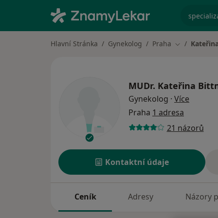
specializ
Hlavní Stránka
Gynekolog
Praha
Kateřin
Změna měst
MUDr.
Kateřina Bit
o specia
Gynekolog
·
Více
Praha
1 adresa
21 názorů
Kontaktní údaje
Ceník
Adresy
Názory p