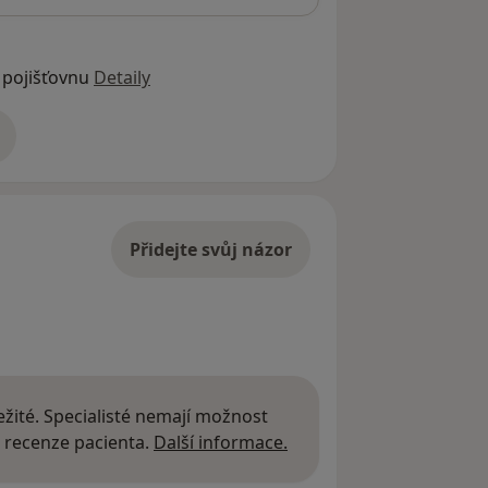
 pojišťovnu
Detaily
adrese
Přidejte svůj názor
žité. Specialisté nemají možnost
Další informace o názor
 recenze pacienta.
Další informace.