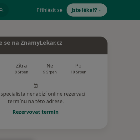
Přihlásit se
Jste lékař?
e se na ZnamyLekar.cz
Zítra
Ne
Po
Út
St
8 Srpen
9 Srpen
10 Srpen
11 Srpen
12 Srp
specialista nenabízí online rezervaci
termínu na této adrese.
Rezervovat termín