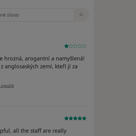
zorech
e hrozná, arogantní a namyšlená!
z anglosaských zemí, kteří jí za
zoru uživatele Pacient
 zneužití
ful, all the staff are really