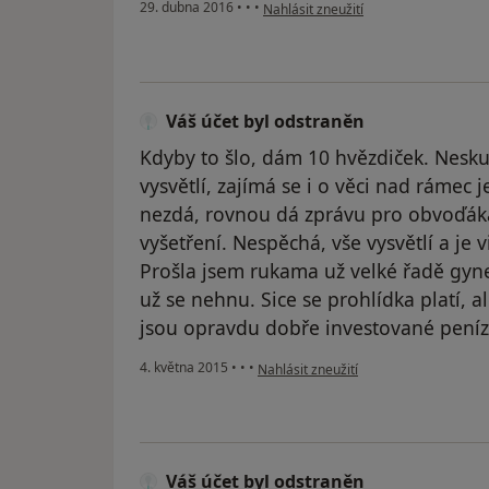
podle názoru uživatele Váš účet byl 
29. dubna 2016
•
•
•
Nahlásit zneužití
Váš účet byl odstraněn
Kdyby to šlo, dám 10 hvězdiček. Nesk
vysvětlí, zajímá se i o věci nad rámec 
nezdá, rovnou dá zprávu pro obvoďáka
vyšetření. Nespěchá, vše vysvětlí a je 
Prošla jsem rukama už velké řadě gyn
už se nehnu. Sice se prohlídka platí, al
jsou opravdu dobře investované peníz
podle názoru uživatele Váš účet byl o
4. května 2015
•
•
•
Nahlásit zneužití
Váš účet byl odstraněn