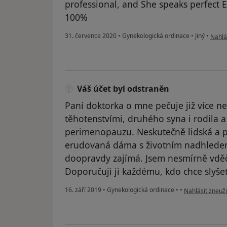
professional, and She speaks perfect
100%
podle
31. července 2020
•
Gynekologická ordinace
•
Jiný
•
Nahlás
Váš účet byl odstraněn
Paní doktorka o mne pečuje již více ne
těhotenstvími, druhého syna i rodila 
perimenopauzu. Neskutečně lidská a 
erudovaná dáma s životním nadhledem,
doopravdy zajímá. Jsem nesmírně vděč
Doporučuji ji každému, kdo chce slyše
podle názoru už
16. září 2019
•
Gynekologická ordinace
•
•
Nahlásit zneuži