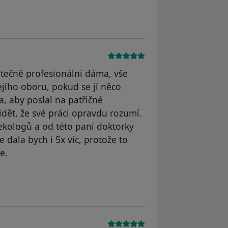
odstraněn
utečně profesionální dáma, vše
jejího oboru, pokud se jí něco
, aby poslal na patřičné
vidět, že své práci opravdu rozumí.
ekologů a od této paní doktorky
e dala bych i 5x víc, protože to
e.
dstraněn