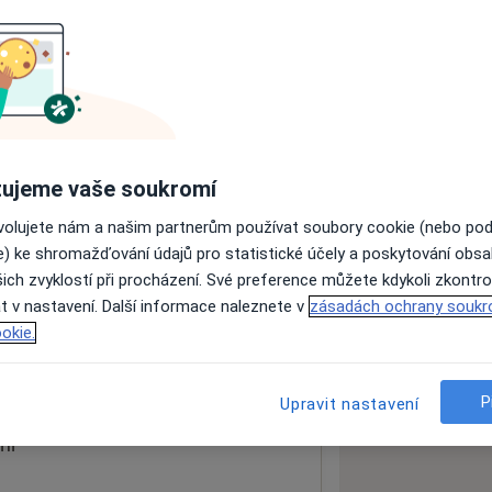
ách nejsou k dispozici
ádné informace o svých službách.
ujeme vaše soukromí
ovolujete nám a našim partnerům používat soubory cookie (nebo po
e) ke shromažďování údajů pro statistické účely a poskytování obs
ich zvyklostí při procházení. Své preference můžete kdykoli zkontro
t v nastavení. Další informace naleznete v
zásadách ochrany soukr
okie.
 mapu
 otevře v nové záložce
P
Upravit nastavení
ní