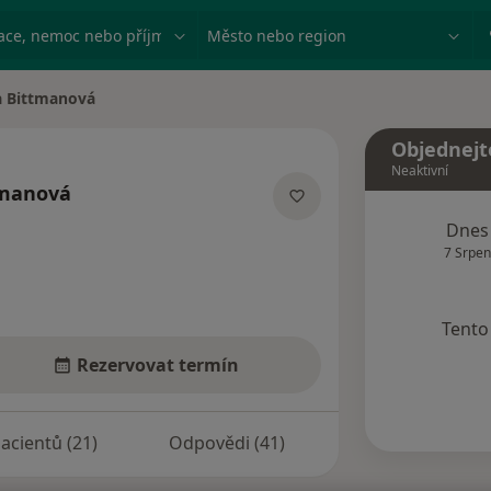
ace, nemoc nebo příjmení
Město nebo region
a Bittmanová
a
Objednejt
Neaktivní
tmanová
lizacích
Dnes
7 Srpen
Tento 
Rezervovat termín
acientů (21)
Odpovědi (41)