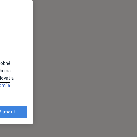
dobné
ahu na
lovat a
omí a
řijmout