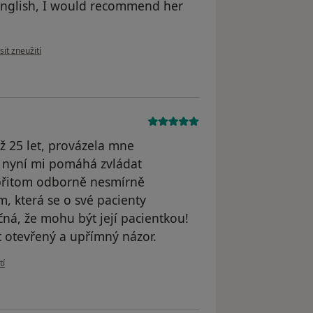
 English, I would recommend her
 názoru uživatele Zyanya Guerrero
it zneužití
ž 25 let, provázela mne
a nyní mi pomáhá zvládat
přitom odborně nesmírně
 která se o své pacienty
ná, že mohu být její pacientkou!
t otevřený a upřímný názor.
ivatele Váš účet byl odstraněn
tí