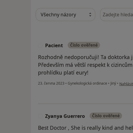
Hledejte v ná
Pacient
Číslo ověřené
P
Rozhodně nedoporučuji! Ta doktorka j
Především má větší respekt k cizincům 
prohlídku platí eury!
podle ná
23. června 2023
•
Gynekologická ordinace
•
Jiný
•
Nahlásit
Zyanya Guerrero
Číslo ověřené
Z
Best Doctor , She is really kind and help