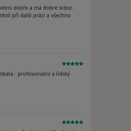
velmi dobře a má dobre srdce.
stí při další práci a všechno
traněn
tkala - profesionální a lidský
odstraněn