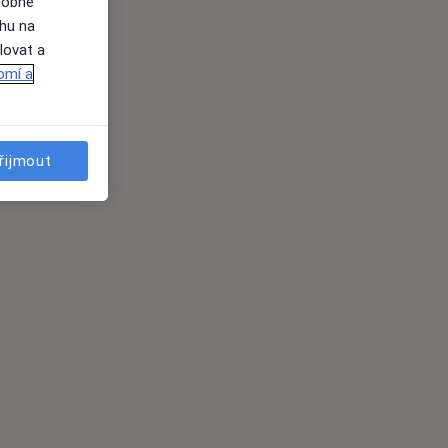
dobné
ahu na
lovat a
omí a
řijmout