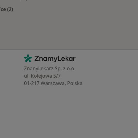
íce (2)
Více v kategorii: Zdravotní pojišťovny
Kontakt
ZnamyLekar - Hlavní stránka
ZnanyLekarz Sp. z o.o.
ul. Kolejowa 5/7
01-217 Warszawa, Polska