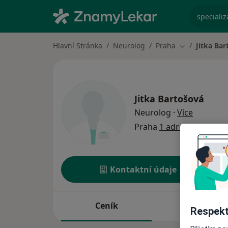
specializ
Hlavní Stránka
Neurolog
Praha
Jitka Ba
Změna města
Jitka Bartošová
o special
Neurolog
·
Více
Praha
1 adresa
Kontaktní údaje
Ceník
Adresy
Respekt