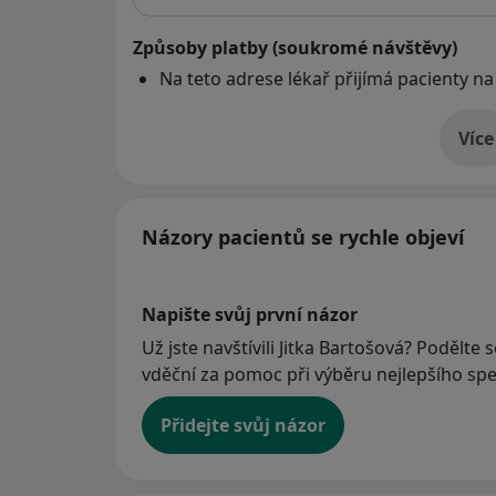
Způsoby platby (soukromé návštěvy)
Na teto adrese lékař přijímá pacienty na
Více
o 
Názory pacientů se rychle objeví
Napište svůj první názor
Už jste navštívili Jitka Bartošová? Podělte 
vděční za pomoc při výběru nejlepšího spec
Přidejte svůj názor