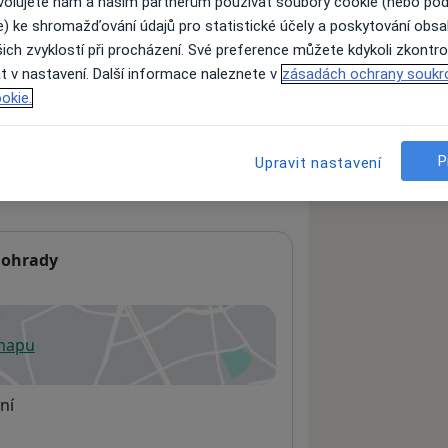
ovolujete nám a našim partnerům používat soubory cookie (nebo po
e) ke shromažďování údajů pro statistické účely a poskytování obs
ich zvyklostí při procházení. Své preference můžete kdykoli zkontro
ách nejsou k dispozici
t v nastavení. Další informace naleznete v
zásadách ochrany soukr
okie.
ádné informace o svých službách.
P
Upravit nastavení
nohrady
 mapu
 otevře v nové záložce
ní