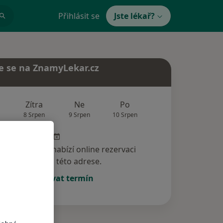
Přihlásit se
Jste lékař?
e se na ZnamyLekar.cz
Zítra
Ne
Po
Út
St
8 Srpen
9 Srpen
10 Srpen
11 Srpen
12 Srp
specialista nenabízí online rezervaci
termínu na této adrese.
Rezervovat termín