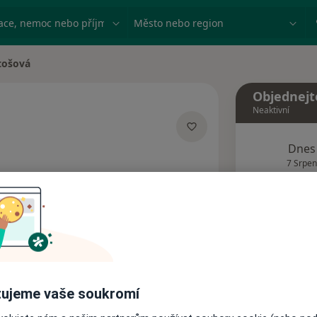
ace, nemoc nebo příjmení
Město nebo region
rtošová
Objednejt
Neaktivní
Dnes
izacích
7 Srpen
Tento 
Rezervovat termín
Názory pacientů
ujeme vaše soukromí