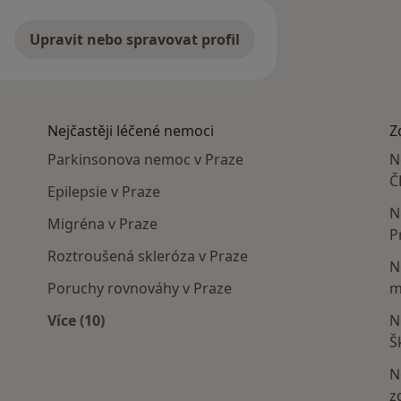
Upravit nebo spravovat profil
Nejčastěji léčené nemoci
Z
Parkinsonova nemoc v Praze
N
Č
Epilepsie v Praze
N
Migréna v Praze
P
Roztroušená skleróza v Praze
N
Poruchy rovnováhy v Praze
m
Více (10)
N
Více v kategorii: Nejčastěji léčené nemoci
Š
N
z