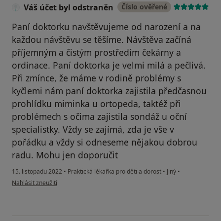
Váš účet byl odstraněn
Číslo ověřené
Paní doktorku navštěvujeme od narození a na
každou návštěvu se těšíme. Návštěva začíná
příjemným a čistým prostředím čekárny a
ordinace. Paní doktorka je velmi milá a pečlivá.
Při zmínce, že máme v rodině problémy s
kyčlemi nám paní doktorka zajistila předčasnou
prohlídku miminka u ortopeda, taktéž při
problémech s očima zajistila sondáž u oční
specialistky. Vždy se zajímá, zda je vše v
pořádku a vždy si odneseme nějakou dobrou
radu. Mohu jen doporučit
15. listopadu 2022
•
Praktická lékařka pro děti a dorost
•
Jiný
•
podle názoru uživatele Váš účet byl odstraněn
Nahlásit zneužití