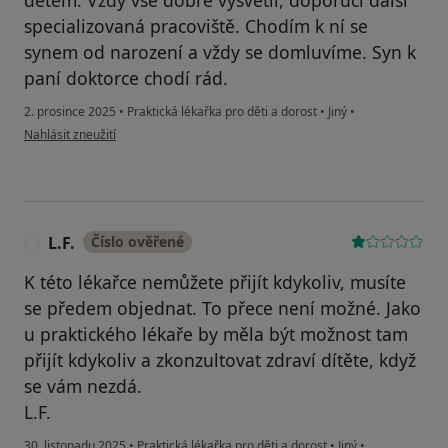
dětem. Vždy vše dobře vysvětlí, doporučí další
specializovaná pracoviště. Chodím k ní se
synem od narození a vždy se domluvíme. Syn k
paní doktorce chodí rád.
2. prosince 2025
•
Praktická lékařka pro děti a dorost
•
Jiný
•
podle názoru uživatele Váš účet byl odstraněn
Nahlásit zneužití
L.F.
Číslo ověřené
L
K této lékařce nemůžete přijít kdykoliv, musíte
se předem objednat. To přece není možné. Jako
u praktického lékaře by měla být možnost tam
přijít kdykoliv a zkonzultovat zdraví dítěte, když
se vám nezdá.
L.F.
30. listopadu 2025
•
Praktická lékařka pro děti a dorost
•
Jiný
•