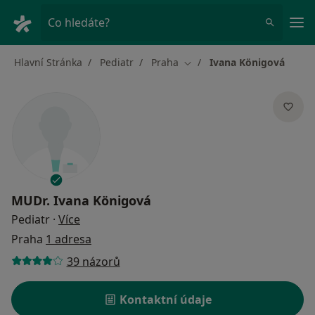
Hla
Co hledáte?
Hlavní Stránka
Pediatr
Praha
Ivana Königová
Změna města
MUDr.
Ivana Königová
o specializacích
Pediatr
·
Více
Praha
1 adresa
39 názorů
Kontaktní údaje