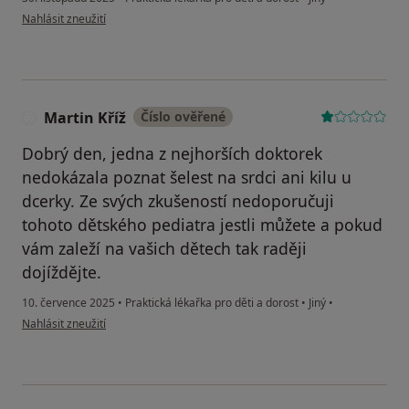
podle názoru uživatele L.F.
Nahlásit zneužití
Martin Kříž
Číslo ověřené
M
Dobrý den, jedna z nejhorších doktorek
nedokázala poznat šelest na srdci ani kilu u
dcerky. Ze svých zkušeností nedoporučuji
tohoto dětského pediatra jestli můžete a pokud
vám zaleží na vašich dětech tak raději
dojíždějte.
10. července 2025
•
Praktická lékařka pro děti a dorost
•
Jiný
•
podle názoru uživatele Martin Kříž
Nahlásit zneužití