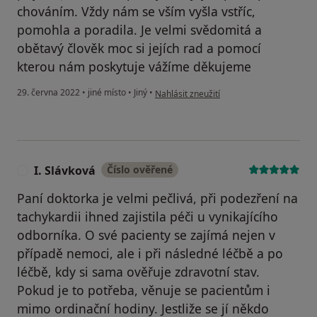
chováním. Vždy nám se vším vyšla vstříc,
pomohla a poradila. Je velmi svědomitá a
obětavý člověk moc si jejích rad a pomocí
kterou nám poskytuje vážíme děkujeme
podle názoru uživatele Jana Š
29. června 2022
•
jiné místo
•
Jiný
•
Nahlásit zneužití
I. Slávková
Číslo ověřené
I
Paní doktorka je velmi pečlivá, při podezření na
tachykardii ihned zajistila péči u vynikajícího
odborníka. O své pacienty se zajímá nejen v
případě nemoci, ale i při následné léčbě a po
léčbě, kdy si sama ověřuje zdravotní stav.
Pokud je to potřeba, věnuje se pacientům i
mimo ordinační hodiny. Jestliže se jí někdo