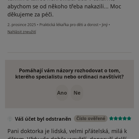
abychom se od někoho třeba nakazili... Moc
děkujeme za péči.
2. prosince 2025
•
Praktická lékařka pro děti a dorost
•
Jiný
•
podle názoru uživatele A.B
Nahlásit zneužití
Pomáhají vám názory rozhodovat o tom,
kterého specialistu nebo ordinaci navštívit?
Ano
Ne
Váš účet byl odstraněn
Číslo ověřené
Pani doktorka je lidská, velmi přátelská, milá k