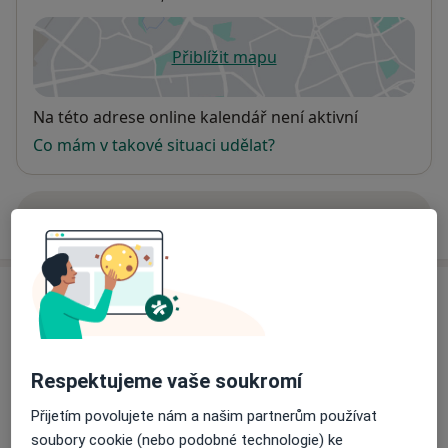
Přiblížit mapu
se otevře v nové záložce
Dostupnost
Na této adrese online kalendář není aktivní
Co mám v takové situaci udělat?
Více
o adrese
Názory
Přidejte svůj názor
Respektujeme vaše soukromí
Přijetím povolujete nám a našim partnerům používat
39 názorů
soubory cookie (nebo podobné technologie) ke