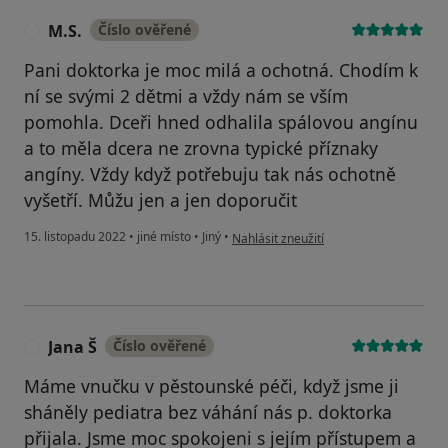
M.S.
Číslo ověřené
M
Pani doktorka je moc milá a ochotná. Chodím k
ní se svými 2 dětmi a vždy nám se vším
pomohla. Dceři hned odhalila spálovou angínu
a to měla dcera ne zrovna typické příznaky
angíny. Vždy když potřebuju tak nás ochotně
vyšetří. Můžu jen a jen doporučit
podle názoru uživatele M.S.
15. listopadu 2022
•
jiné místo
•
Jiný
•
Nahlásit zneužití
Jana Š
Číslo ověřené
J
Máme vnučku v pěstounské péči, když jsme ji
sháněly pediatra bez váhání nás p. doktorka
přijala. Jsme moc spokojeni s jejím přístupem a