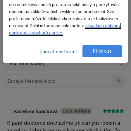
shromažďování údajů pro statistické účely a poskytování
obsahu na základě vašich zvyklostí při procházení. Své
Recenze pacientů jsou pro nás důležité.
preference můžete kdykoli zkontrolovat a aktualizovat v
Specialisté nemají možnost zaplatit za
nastavení. Další informace naleznete v
zásadách ochrany
odstranění nebo změnu recenze pacienta.
soukromí a souborů cookie.
Další informace o názorech
Další informace.
Přijmout
Upravit nastavení
Hledejte v názorech
Kateřina Špačková
Číslo ověřené
K
K paní doktorce docházíme již osmým rokem a
za celou dobu jsme se nikdy nesetkali s tím, že