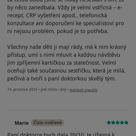
by něco zanedbala. Vždy je velmi vstřícná – e-
recept, CRP vyšetření apod., telefonická
konzultace ani doporučení ke specialistovi pro
ni nejsou problém, pokud je to potřeba.
Všechny naše děti ji mají rády, má k nim krásný
přístup, umí s nimi mluvit a každou návštěvu
jim zpříjemní kartičkou za statečnost. Velmi
oceňuji také současnou sestřičku, která je milá,
pečlivá a tvoří s paní doktorkou skvělý tým.
podle názoru uživatele Kateřina Špačk
16. prosince 2025
•
jiné místo
•
Jiný
•
Nahlásit zneužití
Marie
Číslo ověřené
M
Paní doktorce bych dala 20/10. Je úžasná k