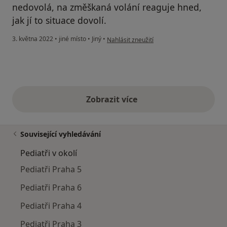
nedovolá, na změškaná volání reaguje hned,
jak jí to situace dovolí.
podle názoru uživatele I. Slávková
3. května 2022
•
jiné místo
•
Jiný
•
Nahlásit zneužití
Zobrazit více
výše uvedené názory
Související vyhledávání
Pediatři v okolí
Pediatři Praha 5
Pediatři Praha 6
Pediatři Praha 4
Pediatři Praha 3