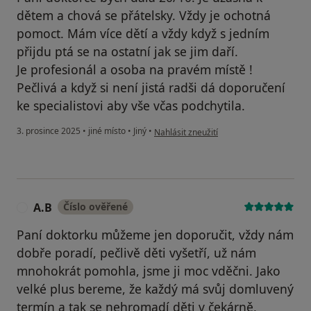
dětem a chová se přátelsky. Vždy je ochotná
pomoct. Mám více dětí a vždy když s jedním
přijdu ptá se na ostatní jak se jim daří.
Je profesionál a osoba na pravém místě !
Pečlivá a když si není jistá radši dá doporučení
ke specialistovi aby vše včas podchytila.
podle názoru uživatele Marie
3. prosince 2025
•
jiné místo
•
Jiný
•
Nahlásit zneužití
A.B
Číslo ověřené
A
Paní doktorku můžeme jen doporučit, vždy nám
dobře poradí, pečlivě děti vyšetří, už nám
mnohokrát pomohla, jsme ji moc vděčni. Jako
velké plus bereme, že každý má svůj domluvený
termín a tak se nehromadí děti v čekárně,