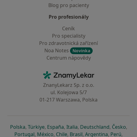
Blog pro pacienty
Pro profesionály
Ceník
Pro specialisty
Pro zdravotnická zařízení
Noa Notes
Novinka
Centrum nápovědy
Kontakt
ZnamyLekar - Hlavní stránka
ZnanyLekarz Sp. z o.o.
ul. Kolejowa 5/7
01-217 Warszawa, Polska
se otevře v nové záložce
se otevře v nové záložce
se otevře v nové záložce
se otevře v nové záložce
se otevře v 
se o
Polska
,
Türkiye
,
España
,
Italia
,
Deutschland
,
Česko
,
se otevře v nové záložce
se otevře v nové záložce
se otevře v nové záložce
se otevře v nové záložc
se otevře v 
se ote
Portugal
,
México
,
Chile
,
Brasil
,
Argentina
,
Perú
,