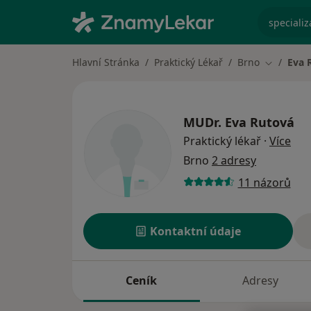
specializ
Hlavní Stránka
Praktický Lékař
Brno
Eva 
Změna mě
MUDr.
Eva Rutová
o sp
Praktický lékař
·
Více
Brno
2 adresy
11 názorů
Kontaktní údaje
Ceník
Adresy