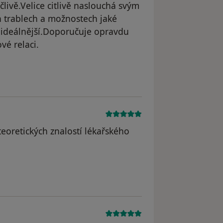
livě.Velice citlivě naslouchá svým
h trablech a možnostech jaké
jideálnější.Doporučuje opravdu
vé relaci.
i teoretických znalostí lékařského