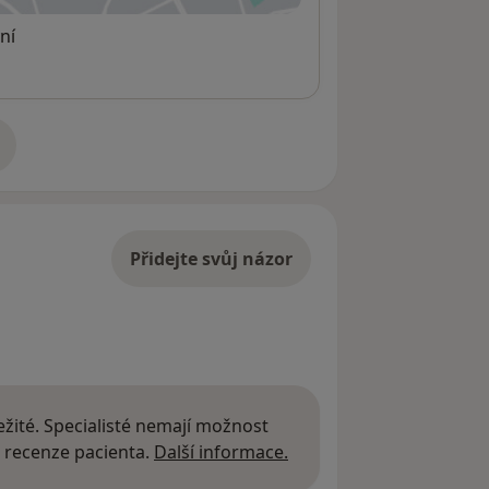
ní
adrese
Přidejte svůj názor
žité. Specialisté nemají možnost
Další informace o názor
 recenze pacienta.
Další informace.