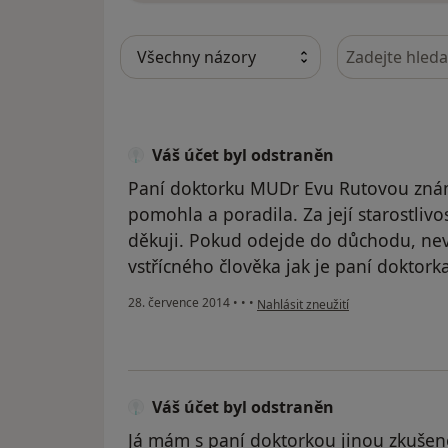
Hledejte v ná
Váš účet byl odstraněn
Paní doktorku MUDr Evu Rutovou znám 
pomohla a poradila. Za její starostliv
děkuji. Pokud odejde do důchodu, ne
vstřícného člověka jak je paní doktor
podle názoru uživatele Váš účet b
28. července 2014
•
•
•
Nahlásit zneužití
Váš účet byl odstraněn
Já mám s paní doktorkou jinou zkušeno