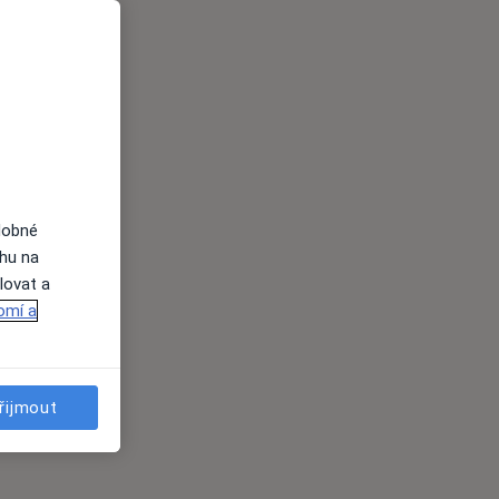
dobné
ahu na
lovat a
omí a
řijmout