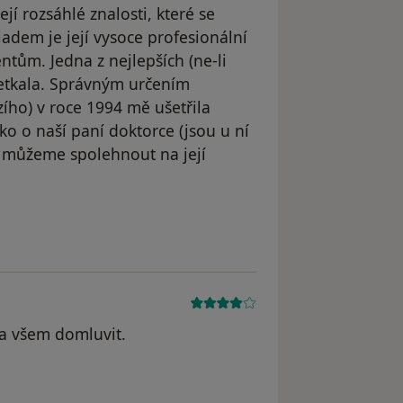
jí rozsáhlé znalosti, které se
ladem je její vysoce profesionální
ntům. Jedna z nejlepších (ne-li
 setkala. Správným určením
ího) v roce 1994 mě ušetřila
o o naší paní doktorce (jsou u ní
dy můžeme spolehnout na její
yl odstraněn
 na všem domluvit.
yl odstraněn