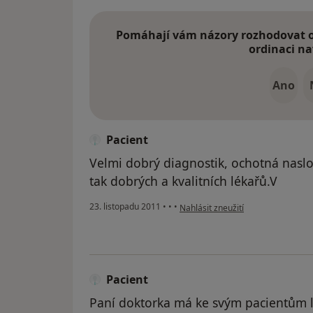
Pomáhají vám názory rozhodovat o 
ordinaci na
Ano
Pacient
Velmi dobrý diagnostik, ochotná naslo
tak dobrých a kvalitních lékařů.V
podle názoru uživatele Pacient
23. listopadu 2011
•
•
•
Nahlásit zneužití
Pacient
Paní doktorka má ke svým pacientům l