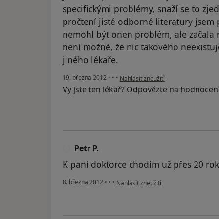
specifickými problémy, snaží se to zjed
pročtení jisté odborné literatury jsem
nemohl být onen problém, ale začala mi
není možné, že nic takového neexistu
jiného lékaře.
podle názoru uživatele Váš účet byl 
19. března 2012
•
•
•
Nahlásit zneužití
Vy jste ten lékař? Odpovězte na hodnocen
Petr P.
P
K paní doktorce chodím už přes 20 roků
podle názoru uživatele Petr P.
8. března 2012
•
•
•
Nahlásit zneužití