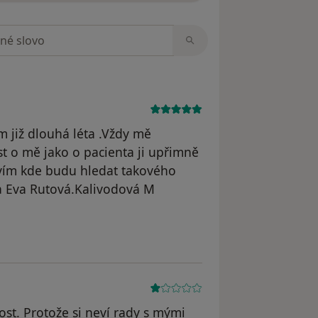
zorech
již dlouhá léta .Vždy mě
ost o mě jako o pacienta ji upřimně
vím kde budu hledat takového
ka Eva Rutová.Kalivodová M
yl odstraněn
st. Protože si neví rady s mými