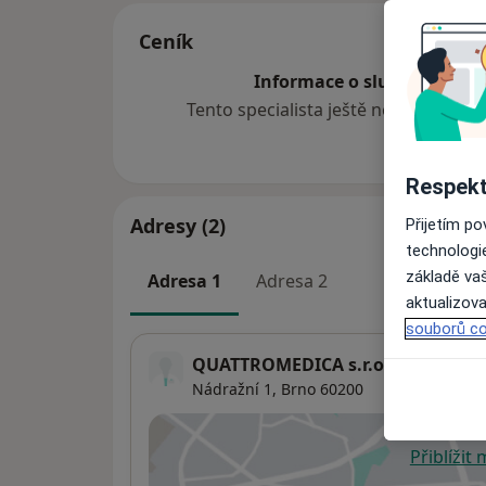
Ceník
Informace o službách a cen
Tento specialista ještě nepřidával ž
Respekt
Adresy (2)
Přijetím p
technologi
základě vaš
Adresa 1
Adresa 2
aktualizova
souborů co
QUATTROMEDICA s.r.o.
Nádražní 1,
Brno
60200
Přiblížit
se