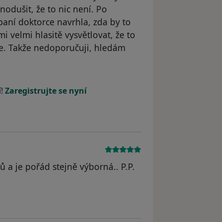
nodušit, že to nic není. Po
 paní doktorce navrhla, zda by to
 velmi hlasitě vysvětlovat, že to
je. Takže nedoporučuji, hledám
odstraněn
í!
Zaregistrujte se nyní
 a je pořád stejně výborná.. P.P.