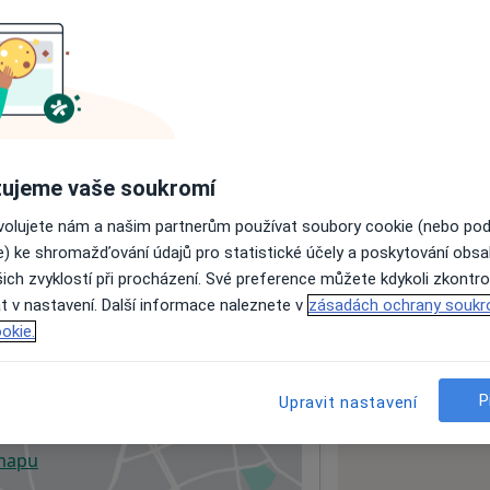
ách nejsou k dispozici
ádné informace o svých službách.
ujeme vaše soukromí
ovolujete nám a našim partnerům používat soubory cookie (nebo po
e) ke shromažďování údajů pro statistické účely a poskytování obs
ich zvyklostí při procházení. Své preference můžete kdykoli zkontro
t v nastavení. Další informace naleznete v
zásadách ochrany soukr
okie.
P
Upravit nastavení
 mapu
 otevře v nové záložce