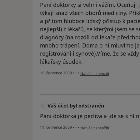
Paní doktorky si velmi vážím. Oceňuji je
týkají snad všech oborů medicíny. Přík
a přitom hluboce lidský přístup k pacie
nejlepší) z lékařů, se kterými jsem se
diagnózy (na rozdíl od lékaře předchoz
mnoho trápení. Doma o ní mluvíme jak
registrováni i synové).Víme, že se vž
lékařský úsudek.
podle názoru uživatele Váš účet b
19. července 2009
•
•
•
Nahlásit zneužití
Váš účet byl odstraněn
Pani doktorka je pecliva a jde se s ní
podle názoru uživatele Váš účet b
11. července 2009
•
•
•
Nahlásit zneužití