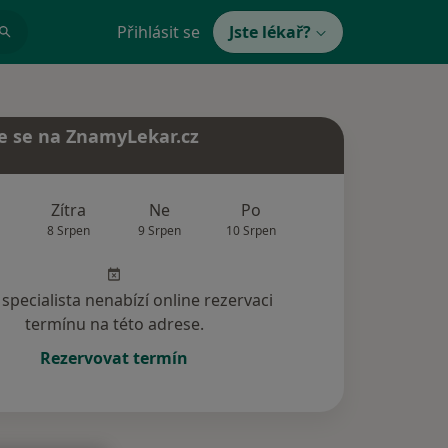
Přihlásit se
Jste lékař?
e se na ZnamyLekar.cz
Zítra
Ne
Po
Út
St
8 Srpen
9 Srpen
10 Srpen
11 Srpen
12 Srp
specialista nenabízí online rezervaci
termínu na této adrese.
Rezervovat termín