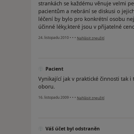
strankách se každému věnuje velmi peč
pacientům a nebrání se diskusi o jejic
léčení by bylo pro konkrétní osobu ne
účinné léky,které jsou v přijatelné ceno
podle názoru uživatele Pacient
24. listopadu 2010
•
•
•
Nahlásit zneužití
Pacient
Vynikající jak v praktické činnosti tak 
oboru.
podle názoru uživatele Pacient
16. listopadu 2009
•
•
•
Nahlásit zneužití
Váš účet byl odstraněn