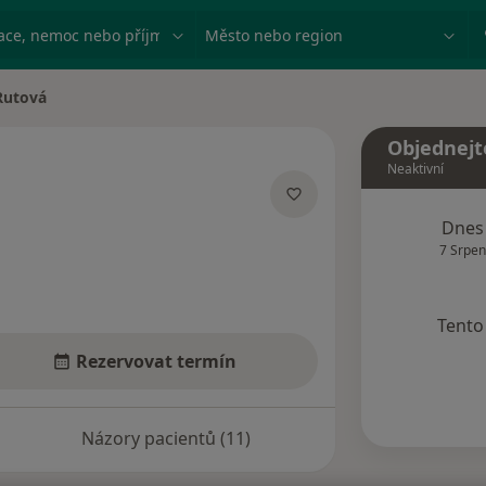
ace, nemoc nebo příjmení
Město nebo region
Rutová
sta
Objednejt
Neaktivní
ecializacích
Dnes
7 Srpen
Tento 
Rezervovat termín
Názory pacientů (11)