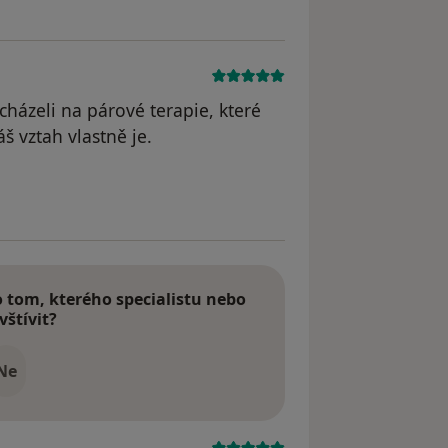
házeli na párové terapie, které
 vztah vlastně je.
dstraněn
tom, kterého specialistu nebo
vštívit?
Ne