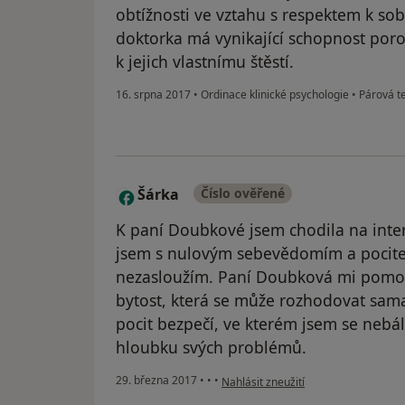
obtížnosti ve vztahu s respektem k s
doktorka má vynikající schopnost poro
k jejich vlastnímu štěstí.
16. srpna 2017
•
Ordinace klinické psychologie
•
Párová t
Šárka
Číslo ověřené
Š
K paní Doubkové jsem chodila na intenz
jsem s nulovým sebevědomím a pocitem,
nezasloužím. Paní Doubková mi pomoh
bytost, která se může rozhodovat sama 
pocit bezpečí, ve kterém jsem se nebál
hloubku svých problémů.
podle názoru uživatele Šárka
29. března 2017
•
•
•
Nahlásit zneužití