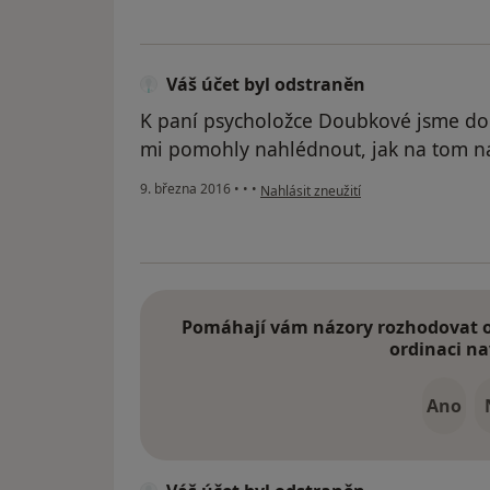
Váš účet byl odstraněn
K paní psycholožce Doubkové jsme doc
mi pomohly nahlédnout, jak na tom náš
podle názoru uživatele Váš účet byl o
9. března 2016
•
•
•
Nahlásit zneužití
Pomáhají vám názory rozhodovat o 
ordinaci na
Ano