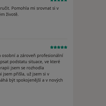
čit. Pomohla mi srovnat si v
ém životě.
dstraněn
 osobní a zároveň profesionální
psat podstatu situace, ve které
erapii jsem se rozhodla
 jsem přišla, už jsem si v
máhá být spokojenější a v nových
l odstraněn