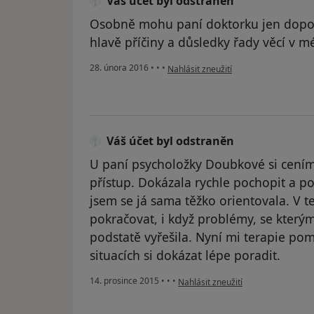
Váš účet byl odstraněn
Osobně mohu paní doktorku jen doporu
hlavě příčiny a důsledky řady věcí v m
podle názoru uživatele Váš účet byl o
28. února 2016
•
•
•
Nahlásit zneužití
Váš účet byl odstraněn
U paní psycholožky Doubkové si cením
přístup. Dokázala rychle pochopit a po
jsem se já sama těžko orientovala. V t
pokračovat, i když problémy, se kterými
podstatě vyřešila. Nyní mi terapie po
situacích si dokázat lépe poradit.
podle názoru uživatele Váš účet by
14. prosince 2015
•
•
•
Nahlásit zneužití