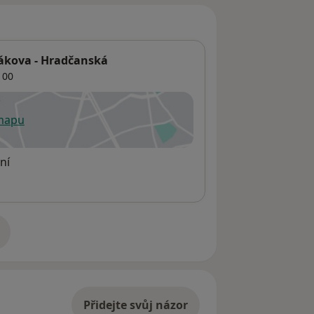
ákova - Hradčanská
 00
 mapu
 otevře v nové záložce
ní
adrese
Přidejte svůj názor