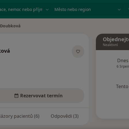
ace, nemoc nebo příjmení
Město nebo region
 Doubková
Objednejt
Neaktivní
ková
lizacích
Dnes
6 Srpen
Tento 
Rezervovat termín
ázory pacientů (6)
Odpovědi (3)