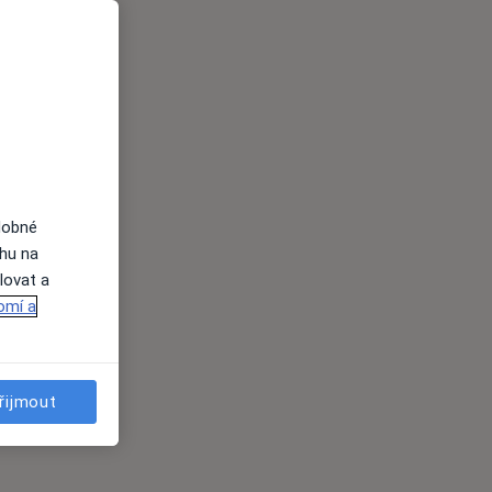
dobné
ahu na
lovat a
omí a
řijmout