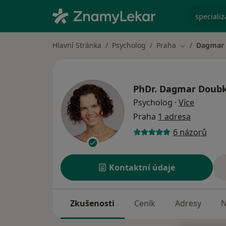
specializ
Hlavní Stránka
Psycholog
Praha
Dagmar
Změna města
PhDr.
Dagmar Doub
o specia
Psycholog
·
Více
Praha
1 adresa
6 názorů
Kontaktní údaje
Zkušenosti
Ceník
Adresy
N