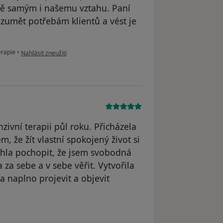
obě samým i našemu vztahu. Paní
zumět potřebám klientů a vést je
podle názoru uživatele Váš účet byl odstraněn
erapie
•
Nahlásit zneužití
ivní terapii půl roku. Přicházela
 že žít vlastní spokojený život si
la pochopit, že jsem svobodná
za sebe a v sebe věřit. Vytvořila
a naplno projevit a objevit