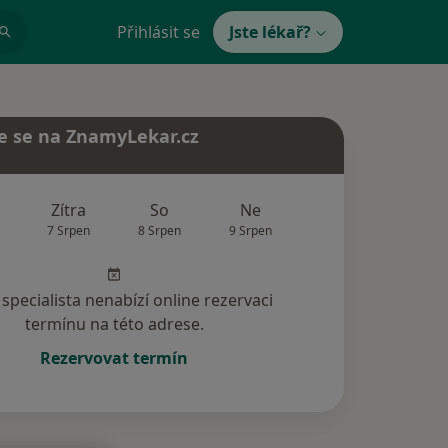
Přihlásit se
Jste lékař?
e se na ZnamyLekar.cz
Zítra
So
Ne
Po
Út
7 Srpen
8 Srpen
9 Srpen
10 Srpen
11 Srp
specialista nenabízí online rezervaci
termínu na této adrese.
Rezervovat termín