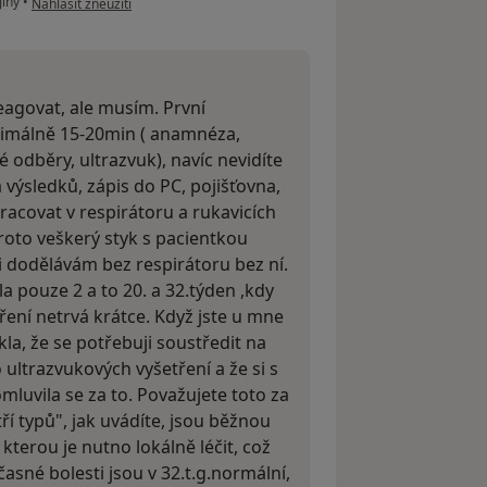
Jiný
•
Nahlásit zneužití
eagovat, ale musím. První
imálně 15-20min ( anamnéza,
 odběry, ultrazvuk), navíc nevidíte
a výsledků, zápis do PC, pojišťovna,
racovat v respirátoru a rukavicích
roto veškerý styk s pacientkou
si dodělávám bez respirátoru bez ní.
la pouze 2 a to 20. a 32.týden ,kdy
ření netrvá krátce. Když jste u mne
kla, že se potřebuji soustředit na
ultrazvukových vyšetření a že si s
luvila se za to. Považujete toto za
ří typů", jak uvádíte, jsou běžnou
kterou je nutno lokálně léčit, což
časné bolesti jsou v 32.t.g.normální,