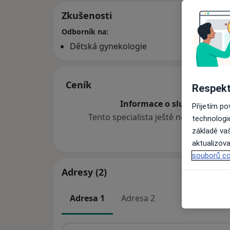
Zkušenosti
Odborník na:
Dětská gynekologie
Ceník
Respekt
Informace o službách a cen
Přijetím p
Tento specialista ještě nepřidával ž
technologi
základě vaš
aktualizova
souborů co
Adresy (2)
Adresa 1
Adresa 2