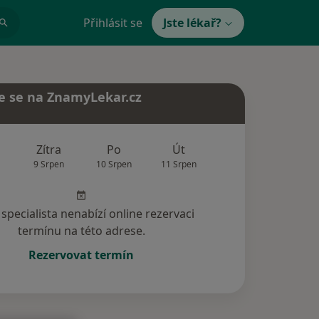
Přihlásit se
Jste lékař?
e se na ZnamyLekar.cz
Zítra
Po
Út
St
Čt
9 Srpen
10 Srpen
11 Srpen
12 Srpen
13 Srp
specialista nenabízí online rezervaci
termínu na této adrese.
Rezervovat termín