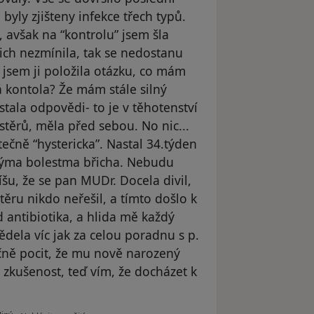
byly zjišteny infekce třech typů.
avšak na “kontrolu” jsem šla
ich nezmínila, tak se nedostanu
ž jsem ji položila otázku, co mám
ná kontola? Že mám stále silný
stala odpovědi- to je v těhotenství
stěrů, měla před sebou. No nic...
tečně “hystericka”. Nastal 34.týden
lkýma bolestma břicha. Nebudu
šu, že se pan MUDr. Docela divil,
těru nikdo neřešil, a tímto došlo k
 antibiotika, a hlida mě každý
dela víc jak za celou poradnu s p.
ně pocit, že mu nově narozený
u zkušenost, teď vím, že docházet k
podle názoru uživatele T.D