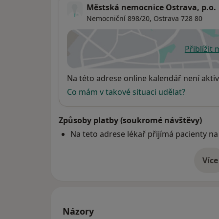
Městská nemocnice Ostrava, p.o.
Nemocniční 898/20,
Ostrava
728 80
Přiblížit
se
Dostupnost
Na této adrese online kalendář není aktiv
Co mám v takové situaci udělat?
Způsoby platby (soukromé návštěvy)
Na teto adrese lékař přijímá pacienty na
Více
o 
Názory