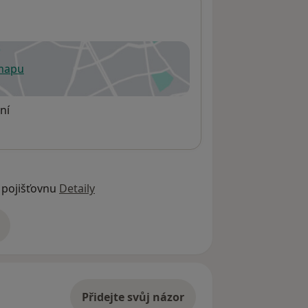
 mapu
 otevře v nové záložce
ní
 pojišťovnu
Detaily
adrese
Přidejte svůj názor