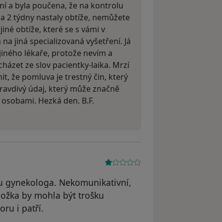
vní a byla poučena, že na kontrolu
 za 2 týdny nastaly obtíže, nemůžete
 jiné obtíže, které se s vámi v
 na jiná specializovaná vyšetření. Já
iného lékaře, protože nevím a
zet ze slov pacientky-laika. Mrzí
it, že pomluva je trestný čin, který
ravdivý údaj, který může značně
 osobami. Hezká den. B.F.
 u gynekologa. Nekomunikativní,
ožka by mohla být trošku
oru i patří.