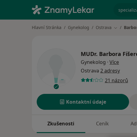
specializ
Hlavní Stránka
Gynekolog
Ostrava
Barbo
Změna měs
MUDr.
Barbora Fišer
o specia
Gynekolog
·
Více
Ostrava
2 adresy
21 názorů
Kontaktní údaje
Zkušenosti
Ceník
Ad