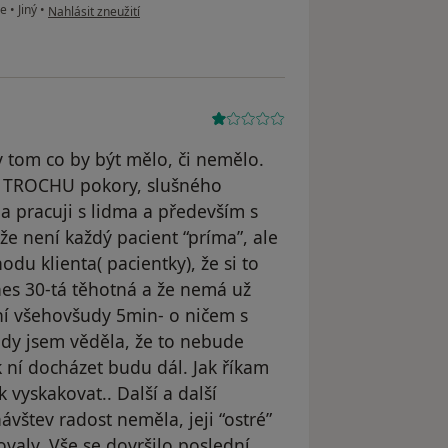
podle názoru uživatele K.
ie
•
Jiný
•
Nahlásit zneužití
 tom co by být mělo, či nemělo.
bí TROCHU pokory, slušného
a pracuji s lidma a především s
že není každý pacient “príma”, ale
hodu klienta( pacientky), že si to
es 30-tá těhotná a že nemá už
ní všehovšudy 5min- o ničem s
dy jsem věděla, že to nebude
k ní docházet budu dál. Jak říkam
 vyskakovat.. Další a další
ávštev radost neměla, jeji “ostré”
valy. Vše se dovršilo poslední