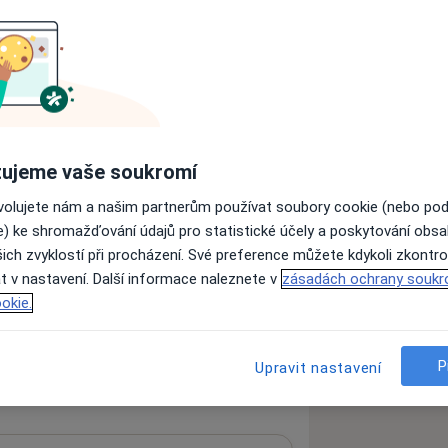
ujeme vaše soukromí
ách nejsou k dispozici
ovolujete nám a našim partnerům používat soubory cookie (nebo po
ádné informace o svých službách.
e) ke shromažďování údajů pro statistické účely a poskytování obs
ich zvyklostí při procházení. Své preference můžete kdykoli zkontro
t v nastavení. Další informace naleznete v
zásadách ochrany soukr
okie.
P
Upravit nastavení