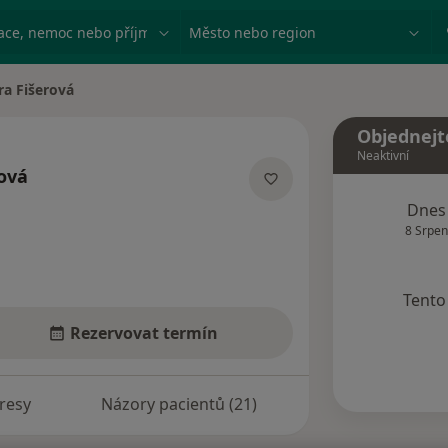
ace, nemoc nebo příjmení
Město nebo region
ra Fišerová
ta
Objednejt
Neaktivní
ová
lizacích
Dnes
8 Srpen
Tento 
Rezervovat termín
resy
Názory pacientů (21)