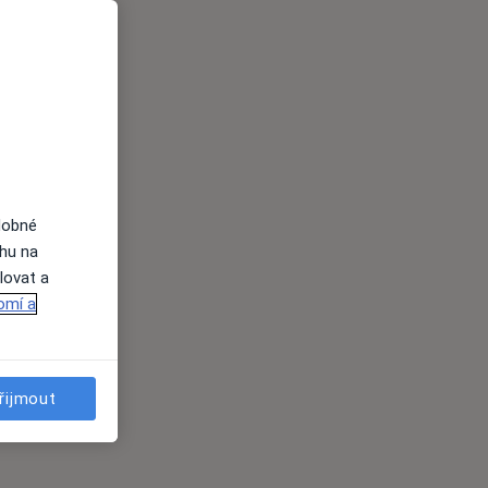
dobné
ahu na
lovat a
omí a
řijmout