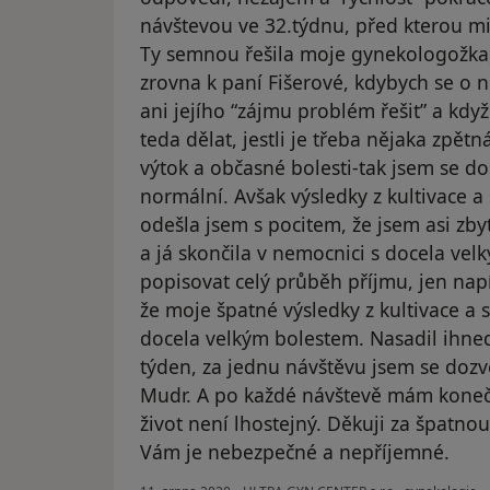
návštevou ve 32.týdnu, před kterou mi 
Ty semnou řešila moje gynekologožka, 
zrovna k paní Fišerové, kdybych se o n
ani jejího “zájmu problém řešit” a kdy
teda dělat, jestli je třeba nějaka zpět
výtok a občasné bolesti-tak jsem se do
normální. Avšak výsledky z kultivace a 
odešla jsem s pocitem, že jsem asi zby
a já skončila v nemocnici s docela ve
popisovat celý průběh příjmu, jen napí
že moje špatné výsledky z kultivace a s
docela velkým bolestem. Nasadil ihned
týden, za jednu návštěvu jsem se dozvě
Mudr. A po každé návštevě mám koneč
život není lhostejný. Děkuji za špatno
Vám je nebezpečné a nepříjemné.