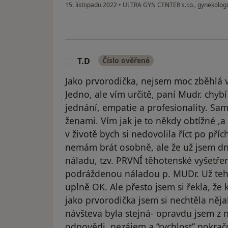
15. listopadu 2022
•
ULTRA GYN CENTER s.r.o., gynekolog
T.D
Číslo ověřené
T
Jako prvorodička, nejsem moc zběhlá v
Jedno, ale vím určitě, paní Mudr. chy
jednání, empatie a profesionality. Sam
ženami. Vím jak je to někdy obtížné ,a 
v životě bych si nedovolila říct po příc
nemám brát osobně, ale že už jsem dn
náladu, tzv. PRVNÍ těhotenské vyšetře
podráždenou náladou p. MUDr. Už teh
uplně OK. Ale přesto jsem si řekla, že 
jako prvorodička jsem si nechtěla nějak
návšteva byla stejná- opravdu jsem z n
odpovědi, nezájem a “rychlost” pokračo