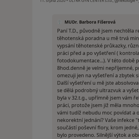
11. srpna 2020
•
ULTRA GYN CENTER s.r.o., gynekologie
•
MUDr. Barbora Fišerová
Paní T.D., původně jsem nechtěla r
těhotenská poradna u mě trvá min
vypsání těhotenské průkazky, různé
práci před a po vyšetření ( kontrol
fotodokumentace...). V této době p
8hod.denně je velmi nepříjemné, p
omezuji jen na vyšetření a zbytek 
Další vyšetření u mě jste absolvova
se dělá podrobný ultrazvuk a vyšet
byla v 32.t.g., upřímně jsem vám ře
práci, protože jsem již měla mnoho 
vámi tudíž nebudu moc povídat a om
nekorektní jednání? Vaše infekce "t
součástí poševní flory, krom jedné, 
bylo provedeno. Silnější výtok a ob