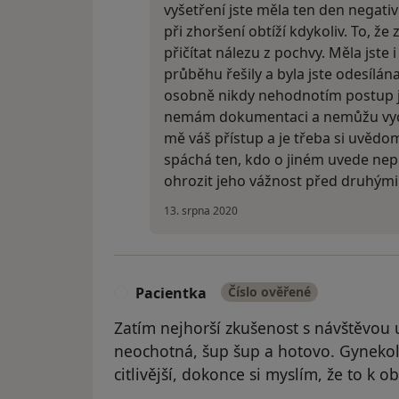
vyšetření jste měla ten den negati
při zhoršení obtíží kdykoliv. To, že
přičítat nálezu z pochvy. Měla jste i
průběhu řešily a byla jste odesílána
osobně nikdy nehodnotím postup j
nemám dokumentaci a nemůžu vychá
mě váš přístup a je třeba si uvědom
spáchá ten, kdo o jiném uvede nep
ohrozit jeho vážnost před druhými
13. srpna 2020
Pacientka
Číslo ověřené
P
Zatím nejhorší zkušenost s návštěvou
neochotná, šup šup a hotovo. Gynekol
citlivější, dokonce si myslím, že to k ob