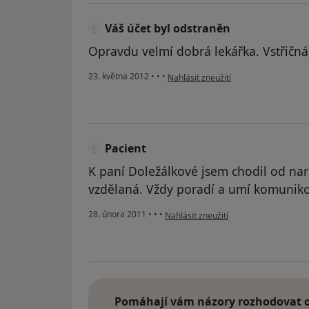
Váš účet byl odstraněn
Opravdu velmí dobrá lekářka. Vstřičná
podle názoru uživatele Váš účet byl 
23. května 2012
•
•
•
Nahlásit zneužití
Pacient
K paní Doležálkové jsem chodil od naro
vzdělaná. Vždy poradí a umí komunikova
podle názoru uživatele Pacient
28. února 2011
•
•
•
Nahlásit zneužití
Pomáhají vám názory rozhodovat o 