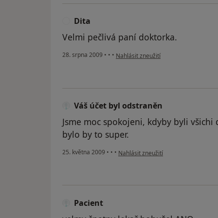
Dita
D
Velmi pečlivá paní doktorka.
podle názoru uživatele Dita
28. srpna 2009
•
•
•
Nahlásit zneužití
Váš účet byl odstraněn
Jsme moc spokojeni, kdyby byli všichi 
bylo by to super.
podle názoru uživatele Váš účet byl 
25. května 2009
•
•
•
Nahlásit zneužití
Pacient