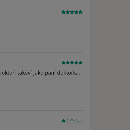
doktoři takoví jako paní doktorka,
odstraněn