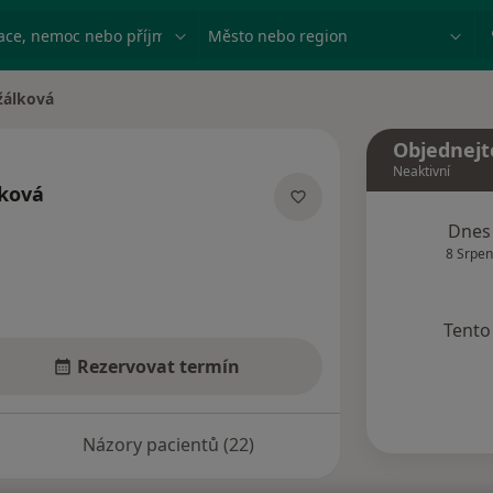
ace, nemoc nebo příjmení
Město nebo region
žálková
Objednejt
Neaktivní
lková
acích
Dnes
8 Srpen
Tento 
Rezervovat termín
Názory pacientů (22)