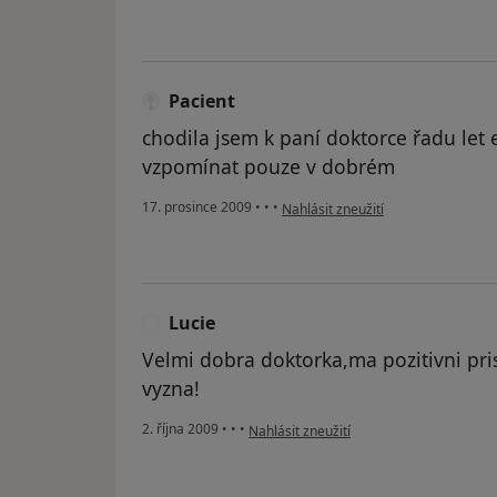
Pacient
chodila jsem k paní doktorce řadu let
vzpomínat pouze v dobrém
podle názoru uživatele Pacient
17. prosince 2009
•
•
•
Nahlásit zneužití
Lucie
L
Velmi dobra doktorka,ma pozitivni pri
vyzna!
podle názoru uživatele Lucie
2. října 2009
•
•
•
Nahlásit zneužití