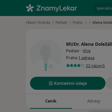
specializ
Hlavní Stránka
Pediatr
Praha
Alena Dole
Změna města
MUDr.
Alena Doležá
o specializ
Pediatr
·
Více
Praha
1 adresa
22 názorů
Kontaktní údaje
Ceník
Adresy