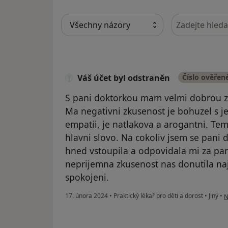
Hledejte v ná
Váš účet byl odstraněn
Číslo ověřen
S pani doktorkou mam velmi dobrou zk
Ma negativni zkusenost je bohuzel s je
empatii, je natlakova a arogantni. Tem
hlavni slovo. Na cokoliv jsem se pani 
hned vstoupila a odpovidala mi za pa
neprijemna zkusenost nas donutila naji
spokojeni.
p
17. února 2024
•
Praktický lékař pro děti a dorost
•
Jiný
•
N