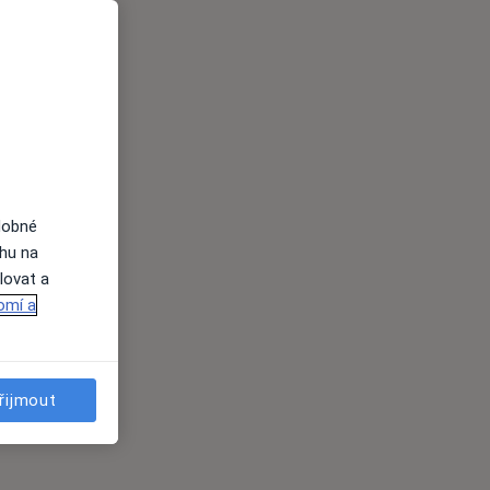
dobné
ahu na
lovat a
omí a
řijmout