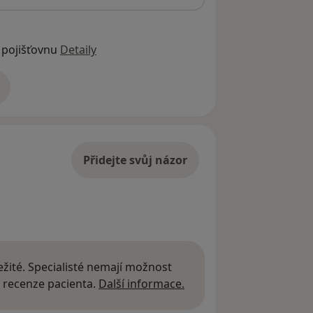
 pojišťovnu
Detaily
adrese
Přidejte svůj názor
žité. Specialisté nemají možnost
Další informace o názor
 recenze pacienta.
Další informace.