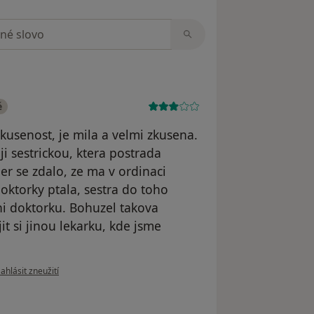
zorech
é
usenost, je mila a velmi zkusena.
ji sestrickou, ktera postrada
er se zdalo, ze ma v ordinaci
doktorky ptala, sestra do toho
ni doktorku. Bohuzel takova
t si jinou lekarku, kde jsme
odle názoru uživatele Váš účet byl odstraněn
ahlásit zneužití