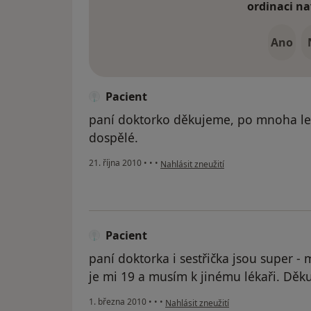
ordinaci na
Ano
Pacient
paní doktorko děkujeme, po mnoha le
dospělé.
podle názoru uživatele Pacient
21. října 2010
•
•
•
Nahlásit zneužití
Pacient
paní doktorka i sestřička jsou super 
je mi 19 a musím k jinému lékaři. Děku
podle názoru uživatele Pacient
1. března 2010
•
•
•
Nahlásit zneužití