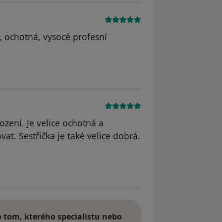
, ochotná, vysocé profesní
odstraněn
zení. Je velice ochotná a
t. Sestřička je také velice dobrá.
tom, kterého specialistu nebo