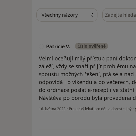
Hledejte v ná
Patricie V.
Číslo ověřené
P
Velmi oceňuji milý přístup paní doktorky
záleží, vždy se snaží přijít problému 
spoustu možných řešení, ptá se a nad s
odpovídá i o víkendu a po večerech, do
do ordinace poslat e-recept i ve státn
Návštěva po porodu byla provedena d
16. května 2023
•
Praktický lékař pro děti a dorost
•
Jiný
•