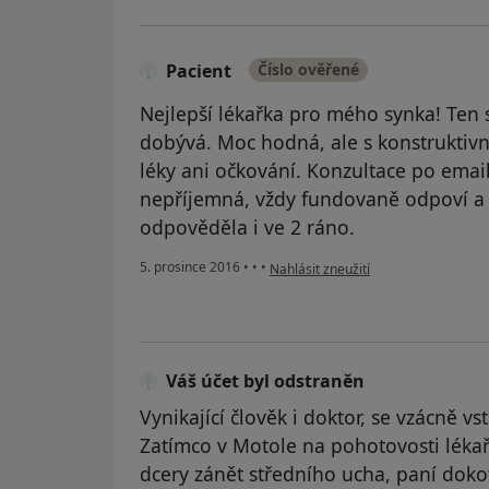
Pacient
Číslo ověřené
Nejlepší lékařka pro mého synka! Ten 
dobývá. Moc hodná, ale s konstruktiv
léky ani očkování. Konzultace po emai
nepříjemná, vždy fundovaně odpoví a j
odpověděla i ve 2 ráno.
podle názoru uživatele Pacient
5. prosince 2016
•
•
•
Nahlásit zneužití
Váš účet byl odstraněn
Vynikající člověk i doktor, se vzácně v
Zatímco v Motole na pohotovosti léka
dcery zánět středního ucha, paní dok