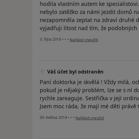
hodila vlastním autem ke specialistovi
nebylo zatěžko za námi jezdit domů na
nezapomněla zeptat na zdraví druhé d
vyjadřuji lítost nad tím, že podobných
podle názoru uživatele Váš účet byl ods
3. října 2016
•
•
•
Nahlásit zneužití
Váš účet byl odstraněn
Paní doktorka je skvělá ! Vždy milá, o
pokud je nějaký problém, lze se s ní d
rychle zareaguje. Sestřička v její ordi
Jsem moc ráda, že mají mé děti právě t
podle názoru uživatele Váš účet byl 
30. května 2014
•
•
•
Nahlásit zneužití