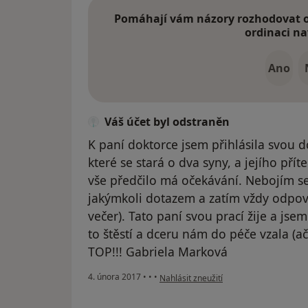
Pomáhají vám názory rozhodovat o 
ordinaci na
Ano
Váš účet byl odstraněn
K paní doktorce jsem přihlásila svou
které se stará o dva syny, a jejího příte
vše předčilo má očekávání. Nebojím se
jakýmkoli dotazem a zatím vždy odpov
večer). Tato paní svou prací žije a jse
to štěstí a dceru nám do péče vzala (a
TOP!!! Gabriela Marková
podle názoru uživatele Váš účet byl od
4. února 2017
•
•
•
Nahlásit zneužití