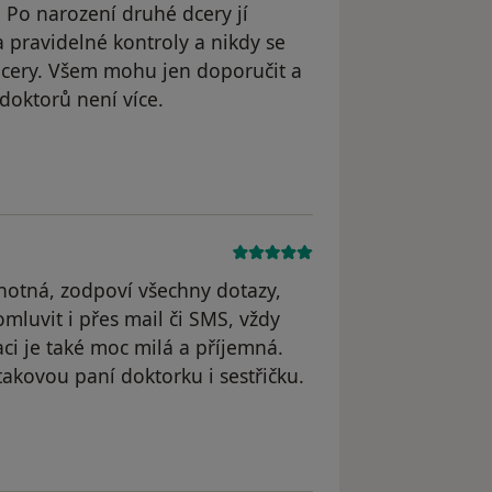
. Po narození druhé dcery jí
 pravidelné kontroly a nikdy se
cery. Všem mohu jen doporučit a
 doktorů není více.
traněn
chotná, zodpoví všechny dotazy,
omluvit i přes mail či SMS, vždy
naci je také moc milá a příjemná.
akovou paní doktorku i sestřičku.
odstraněn