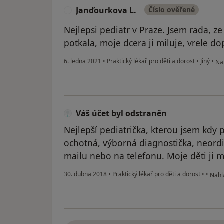
Janďourkova L.
Číslo ověřené
J
Nejlepsi pediatr v Praze. Jsem rada, z
potkala, moje dcera ji miluje, vrele do
pod
6. ledna 2021
•
Praktický lékař pro děti a dorost
•
Jiný
•
Nah
Váš účet byl odstraněn
Nejlepší pediatrička, kterou jsem kdy 
ochotná, výborná diagnostička, neordi
mailu nebo na telefonu. Moje děti ji m
podle
30. dubna 2018
•
Praktický lékař pro děti a dorost
•
•
Nahlá