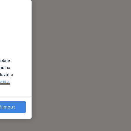
dobné
ahu na
lovat a
omí a
řijmout