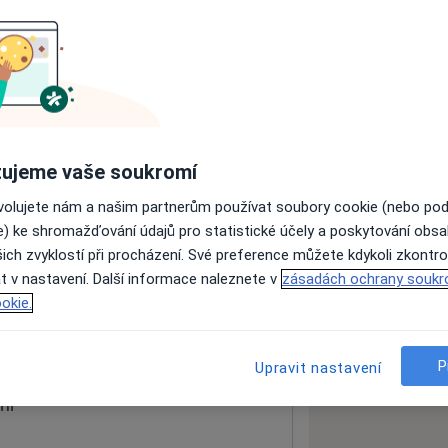
ách nejsou k dispozici
ádné informace o svých službách.
ujeme vaše soukromí
ovolujete nám a našim partnerům používat soubory cookie (nebo po
e) ke shromažďování údajů pro statistické účely a poskytování obs
ich zvyklostí při procházení. Své preference můžete kdykoli zkontro
t v nastavení. Další informace naleznete v
zásadách ochrany soukr
okie.
 mapu
 otevře v nové záložce
P
Upravit nastavení
ní