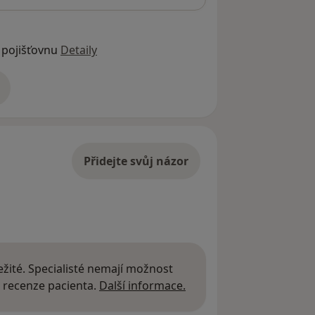
 pojišťovnu
Detaily
adrese
Přidejte svůj názor
žité. Specialisté nemají možnost
Další informace o názor
 recenze pacienta.
Další informace.