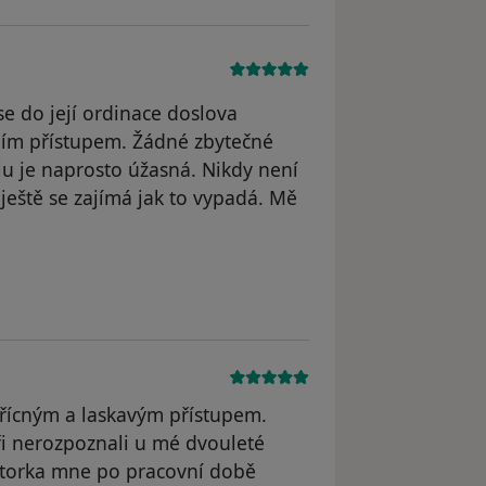
se do její ordinace doslova
ním přístupem. Žádné zbytečné
lu je naprosto úžasná. Nikdy není
eště se zajímá jak to vypadá. Mě
střícným a laskavým přístupem.
ři nerozpoznali u mé dvouleté
otorka mne po pracovní době