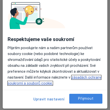
Nemocniční 378, Prachatice
•
Mapa
Praktický lékař pro dospělé
Tento specialista nenabízí online rezervaci termínu na této adrese.
Rezervovat termín
Respektujeme vaše soukromí
Přijetím povolujete nám a našim partnerům používat
soubory cookie (nebo podobné technologie) ke
shromažďování údajů pro statistické účely a poskytování
obsahu na základě vašich zvyklostí při procházení. Své
preference můžete kdykoli zkontrolovat a aktualizovat v
nastavení. Další informace naleznete v
zásadách ochrany
soukromí a souborů cookie.
MUDr. Stanislava Rozvoralová
Přijmout
Upravit nastavení
Praktický lékař
35 názorů