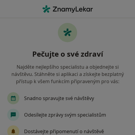
Hla
Praktický Lékař • Netolice, jihočeský
Filtry
• 1
Mapa
Doporučení praktičtí lékaři s Oborová
Pečujte o své zdraví
zdravotní pojišťovna Netolice
Jak řadíme výsledky vyhledávání?
Najděte nejlepšího specialistu a objednejte si
návštěvu. Stáhněte si aplikaci a získejte bezplatný
přístup k všem funkcím připraveným pro vás:
Snadno spravujte své návštěvy
Odesílejte zprávy svým specialistům
MUDr. Naďa Čejková
Dostávejte připomenutí o návštěvě
Praktický lékař