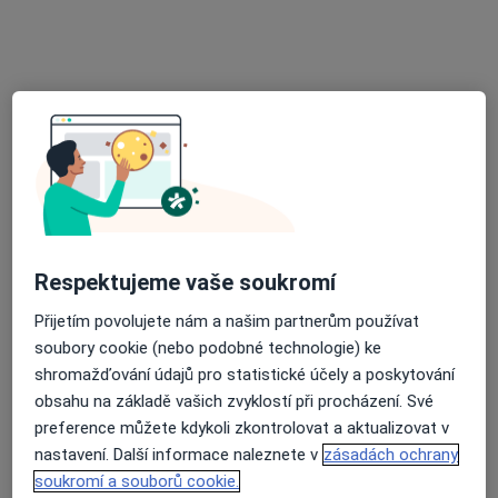
MUDr. Jiří Bartoš
Praktický lékař
11 názorů
náměstí Republiky 107, Moravská Nová Ves
•
Mapa
Ordinace praktického lékaře
Tento specialista nenabízí online rezervaci termínu na této adrese.
Rezervovat termín
Respektujeme vaše soukromí
Přijetím povolujete nám a našim partnerům používat
soubory cookie (nebo podobné technologie) ke
shromažďování údajů pro statistické účely a poskytování
obsahu na základě vašich zvyklostí při procházení. Své
preference můžete kdykoli zkontrolovat a aktualizovat v
nastavení. Další informace naleznete v
zásadách ochrany
MUDr. Božena Hofrová
soukromí a souborů cookie.
Praktický lékař