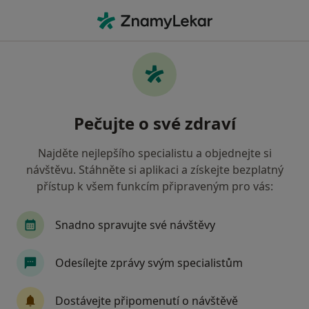
Hla
Praktický Lékař • Hodonín, jihomoravský
Filtry
Mapa
Praktický lékař Hodonín
Pečujte o své zdraví
Jak řadíme výsledky vyhledávání?
Najděte nejlepšího specialistu a objednejte si
návštěvu. Stáhněte si aplikaci a získejte bezplatný
Jakou pojišťovnu máte?
přístup k všem funkcím připraveným pro vás:
Zdravotní pojišťovna ministerstva vnitra ČR
V
Snadno spravujte své návštěvy
Odesílejte zprávy svým specialistům
Dostávejte připomenutí o návštěvě