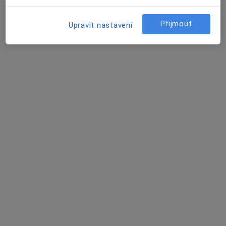
7 názorů
Přijmout
Upravit nastavení
náměstí Míru 202, Vracov
•
Mapa
Praktický privátní lékař pro dospělé
Tento specialista nenabízí online rezervaci termínu na této adrese.
Rezervovat termín
MUDr. Mária Gažová
Praktický lékař
15 názorů