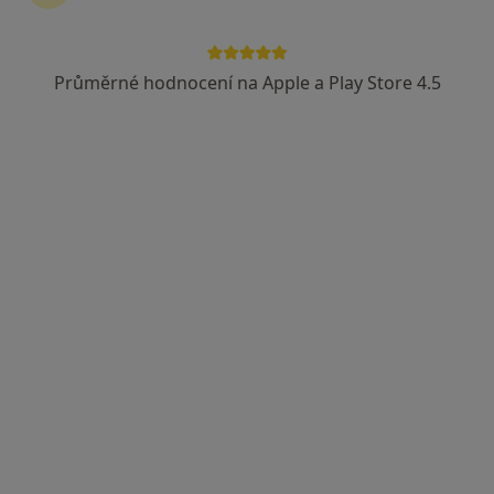
Průměrné hodnocení na Apple a Play Store 4.5
MUDr. Miroslava Neduchalová
Praktický lékař
19 názorů
Kovářská 649, Svatobořice-Mistřín
•
Mapa
Praktický lékař pro dospělé
Tento specialista nenabízí online rezervaci termínu na této adrese.
Rezervovat termín