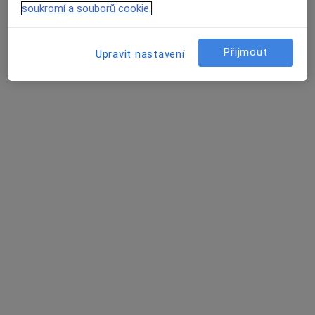
Tento specialista nenabízí online rezervaci termínu na této adrese.
soukromí a souborů cookie.
Rezervovat termín
Přijmout
Upravit nastavení
MUDr. Radek Trávníček
Praktický lékař
15 názorů
Oldřicha Blažka 195, Rájec-Jestřebí
•
Mapa
Praktický lékař pro dospělé
Tento specialista nenabízí online rezervaci termínu na této adrese.