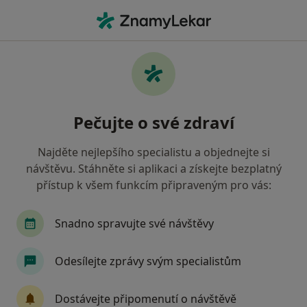
Hla
Praktický Lékař • Boskovice, jihomoravský
Filtry
• 1
Mapa
Doporučení praktičtí lékaři s Oborová
Pečujte o své zdraví
zdravotní pojišťovna Boskovice
Jak řadíme výsledky vyhledávání?
Najděte nejlepšího specialistu a objednejte si
návštěvu. Stáhněte si aplikaci a získejte bezplatný
přístup k všem funkcím připraveným pro vás:
Snadno spravujte své návštěvy
Odesílejte zprávy svým specialistům
MUDr. Eva Šrámková
Dostávejte připomenutí o návštěvě
Praktický lékař