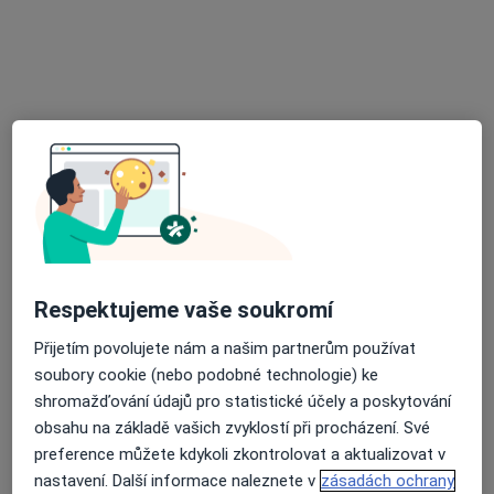
Ordinace praktického lékaře
Tento specialista nenabízí online rezervaci termínu na této adrese.
Rezervovat termín
Respektujeme vaše soukromí
MUDr. Eva Floková
Přijetím povolujete nám a našim partnerům používat
Praktický lékař
soubory cookie (nebo podobné technologie) ke
24 názorů
shromažďování údajů pro statistické účely a poskytování
obsahu na základě vašich zvyklostí při procházení. Své
Budovatelská 443, Černá Hora
•
Mapa
preference můžete kdykoli zkontrolovat a aktualizovat v
Praktický lékař pro dospělé
nastavení. Další informace naleznete v
zásadách ochrany