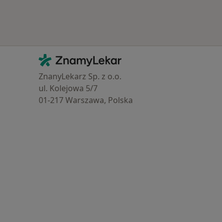
Kontakt
ZnamyLekar - Hlavní stránka
ZnanyLekarz Sp. z o.o.
ul. Kolejowa 5/7
01-217 Warszawa, Polska