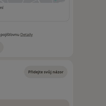
ní
 pojišťovnu
Detaily
adrese
Přidejte svůj názor