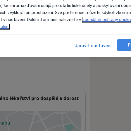
e) ke shromažďování údajů pro statistické účely a poskytování obs
ich zvyklostí při procházení. Své preference můžete kdykoli zkontro
t v nastavení. Další informace naleznete v
zásadách ochrany soukr
ách nejsou k dispozici
okie.
ádné informace o svých službách.
P
Upravit nastavení
ho lékařství pro dospělé a dorost
 mapu
 otevře v nové záložce