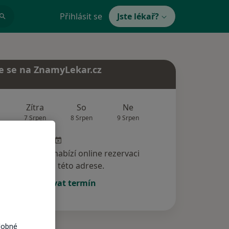
Přihlásit se
Jste lékař?
e se na ZnamyLekar.cz
Zítra
So
Ne
Po
Út
7 Srpen
8 Srpen
9 Srpen
10 Srpen
11 Srp
specialista nenabízí online rezervaci
termínu na této adrese.
Rezervovat termín
dobné