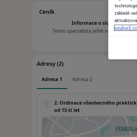
technologi
Ceník
základě vaš
aktualizova
Informace o službách a cen
souborů co
Tento specialista ještě nepřidával ž
Adresy (2)
Adresa 1
Adresa 2
2. Ordinace všeobecného praktické
od 15-ti let
Přiblížit
se