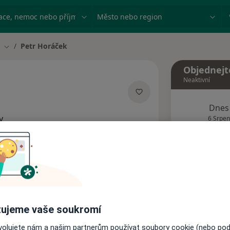
ace, nemoc nebo příjmení
Město nebo region
Petr Horáček
Změna města
Objednejt
Neaktivní
ecializacích
Dnes
y
6 Srpen
Tento 
Rezervovat termín
Názory pacientů (1)
ujeme vaše soukromí
ovolujete nám a našim partnerům používat soubory cookie (nebo po