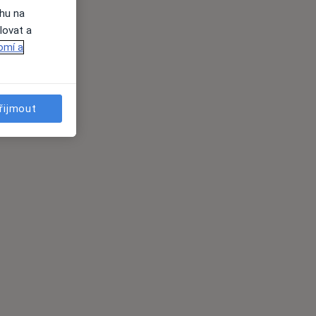
ahu na
lovat a
omí a
řijmout