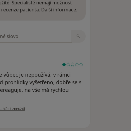
žité. Specialisté nemají možnost
Další informace o názor
 recenze pacienta.
Další informace.
zorech
e vůbec je nepoužívá, v rámci
ci prohlídky vyšetřeno, dobře se s
nereaguje, na vše má rychlou
odle názoru uživatele Váš účet byl odstraněn
ahlásit zneužití