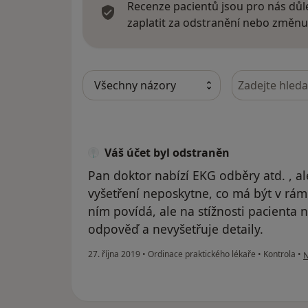
Recenze pacientů jsou pro nás důle
zaplatit za odstranění nebo změnu
Hledejte v ná
Váš účet byl odstraněn
Pan doktor nabízí EKG odběry atd. , al
vyšetření neposkytne, co má být v rám
ním povídá, ale na stížnosti pacienta 
odpověď a nevyšetřuje detaily.
p
27. října 2019
•
Ordinace praktického lékaře
•
Kontrola
•
N