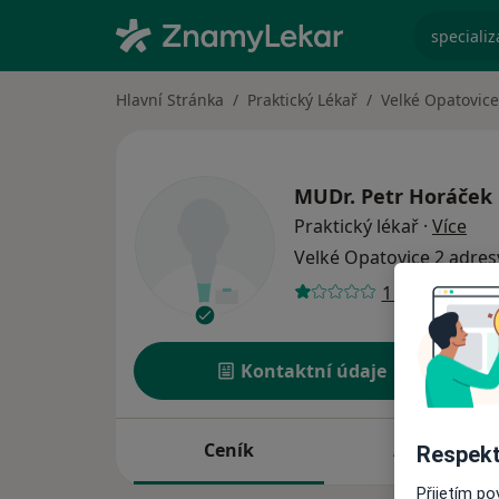
specializ
Hlavní Stránka
Praktický Lékař
Velké Opatovice
MUDr.
Petr Horáček
o sp
Praktický lékař
·
Více
Velké Opatovice
2 adres
1 názor
Kontaktní údaje
Ceník
Adresy
Respekt
Přijetím p