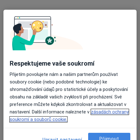
Miroslav Dolejš
Plastický chirurg, Chirurg
Edvarda Beneše 1128/13, Plzeň
•
Mapa
Fakultní nemocnice Plzeň
Tento specialista nenabízí online rezervaci termínu na této adrese.
Respektujeme vaše soukromí
Rezervovat termín
Přijetím povolujete nám a našim partnerům používat
soubory cookie (nebo podobné technologie) ke
shromažďování údajů pro statistické účely a poskytování
obsahu na základě vašich zvyklostí při procházení. Své
preference můžete kdykoli zkontrolovat a aktualizovat v
nastavení. Další informace naleznete v
zásadách ochrany
soukromí a souborů cookie.
Přijmout
Upravit nastavení