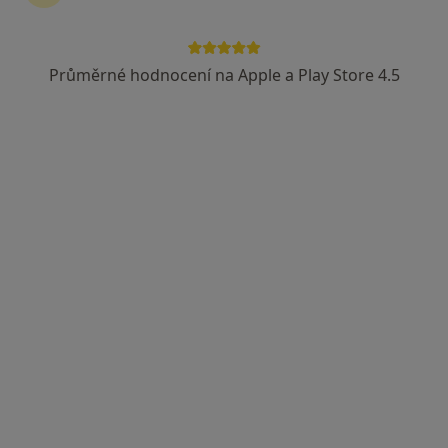
Průměrné hodnocení na Apple a Play Store 4.5
MUDr. Ivo Němec
Plastický chirurg
Vyšehradská 49/320, Praha
•
Mapa
Ústav estetické medicíny a.s.
Tento specialista nenabízí online rezervaci termínu na této adrese.
Rezervovat termín