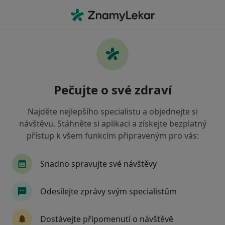
Hla
Plastický Chirurg
Filtry
• 1
Mapa
Doporučení plastičtí chirurgové, kteří mají
Pečujte o své zdraví
smlouvu s Zdravotní pojišťovna
ministerstva vnitra ČR
Najděte nejlepšího specialistu a objednejte si
Jak řadíme výsledky vyhledávání?
návštěvu. Stáhněte si aplikaci a získejte bezplatný
přístup k všem funkcím připraveným pro vás:
Vyberte město, ve kterém hledáte specialistu
Snadno spravujte své návštěvy
Praha
Brno
Ostrava
Plzeň
Odesílejte zprávy svým specialistům
Dostávejte připomenutí o návštěvě