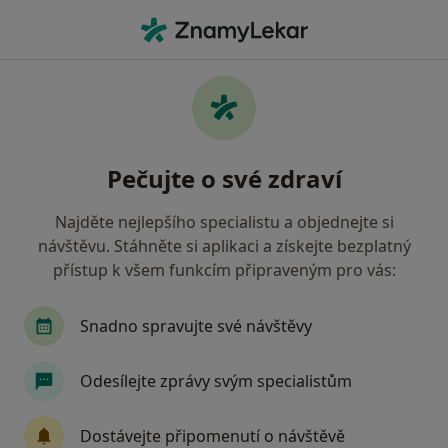
Hla
Co hledáte?
Hlavní Stránka
Služby
Hormonální Terapie
Hormonální terapie - informace,
Pečujte o své zdraví
specialisté, otázky a odpovědi
Najděte nejlepšího specialistu a objednejte si
návštěvu. Stáhněte si aplikaci a získejte bezplatný
přístup k všem funkcím připraveným pro vás:
Informace
Snadno spravujte své návštěvy
Odborníci
Odesílejte zprávy svým specialistům
Dostávejte připomenutí o návštěvě