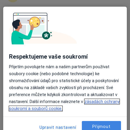
Konstantin Inkov
Gynekolog
Průměrné hodnocení na Apple a Play Store 4.5
Praha
Book a visit
David Vencour
Respektujeme vaše soukromí
Internista
Boršov nad Vltavou
Přijetím povolujete nám a našim partnerům používat
soubory cookie (nebo podobné technologie) ke
shromažďování údajů pro statistické účely a poskytování
Jitka Pokorná
obsahu na základě vašich zvyklostí při procházení. Své
preference můžete kdykoli zkontrolovat a aktualizovat v
Internista
Braňany
nastavení. Další informace naleznete v
zásadách ochrany
soukromí a souborů cookie.
Eva Kotulánová
Přijmout
Upravit nastavení