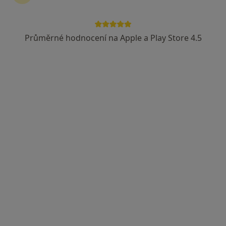
Průměrné hodnocení na Apple a Play Store 4.5
MUDr. Jiří Lošťák
Ortoped
10 názorů
I. P. Pavlova 6, Olomouc
•
Mapa
Ortopedická klinika LF UP a FN Olomouc
Tento specialista nenabízí online rezervaci termínu na této adrese.
Rezervovat termín