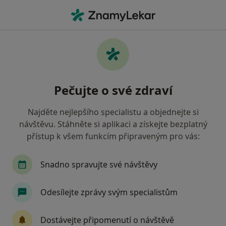
Hla
Ortoped • Olomouc, olomoucký
Filtry
Mapa
Ortoped Olomouc
Pečujte o své zdraví
Jak řadíme výsledky vyhledávání?
Najděte nejlepšího specialistu a objednejte si
návštěvu. Stáhněte si aplikaci a získejte bezplatný
Jakou pojišťovnu máte?
přístup k všem funkcím připraveným pro vás:
Zdravotní pojišťovna ministerstva vnitra ČR
O
Snadno spravujte své návštěvy
Odesílejte zprávy svým specialistům
Dostávejte připomenutí o návštěvě