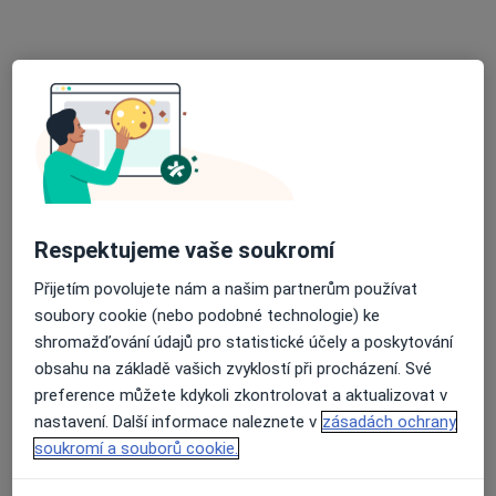
MUDr. Vladimír Eitler
Ortoped
4 názory
nám. Přerovského povstání 1, Přerov
•
Mapa
Poliklinika MENS – Polyfunkční dům
Tento specialista nenabízí online rezervaci termínu na této adrese.
Rezervovat termín
Respektujeme vaše soukromí
Přijetím povolujete nám a našim partnerům používat
soubory cookie (nebo podobné technologie) ke
shromažďování údajů pro statistické účely a poskytování
obsahu na základě vašich zvyklostí při procházení. Své
preference můžete kdykoli zkontrolovat a aktualizovat v
nastavení. Další informace naleznete v
zásadách ochrany
soukromí a souborů cookie.
MUDr. Zdeněk Kříž
Ortoped