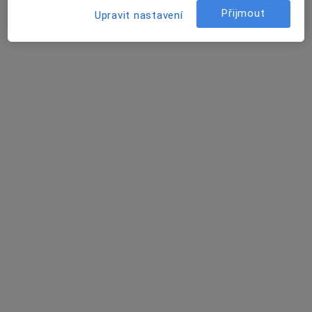
4 názory
Přijmout
Upravit nastavení
Legionářská 18, Kostelec na Hané
•
Mapa
Odborný lékař ortopedie
Tento specialista nenabízí online rezervaci termínu na této adrese.
Rezervovat termín
MUDr. Zdeněk Eichler
Ortoped, Chirurg
23 názorů