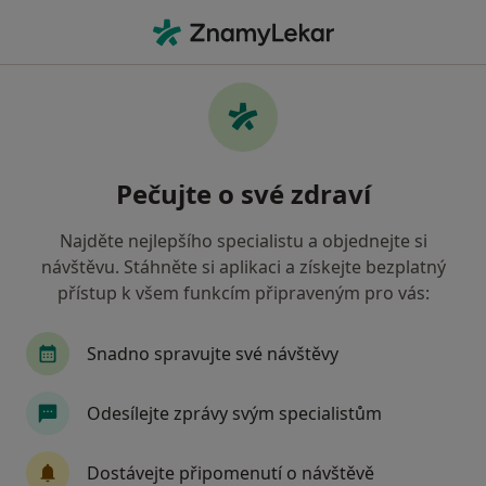
Hla
Oční Lékař • Klatovy, plzeňský
Filtry
• 1
Mapa
Doporučení oční lékaři s Oborová zdravotní
Pečujte o své zdraví
pojišťovna Klatovy
Jak řadíme výsledky vyhledávání?
Najděte nejlepšího specialistu a objednejte si
návštěvu. Stáhněte si aplikaci a získejte bezplatný
přístup k všem funkcím připraveným pro vás:
Snadno spravujte své návštěvy
Odesílejte zprávy svým specialistům
Markéta Löffelmannová
Dostávejte připomenutí o návštěvě
Oční lékař