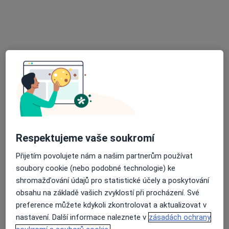
Tento specialista nenabízí online rezervaci termínu na této adrese.
Rezervovat termín
Respektujeme vaše soukromí
Jarmila Jandová
Přijetím povolujete nám a našim partnerům používat
Oční lékař
soubory cookie (nebo podobné technologie) ke
shromažďování údajů pro statistické účely a poskytování
Plzeňská 569, Klatovy
•
Mapa
obsahu na základě vašich zvyklostí při procházení. Své
Klatovská nemocnice, a.s.
preference můžete kdykoli zkontrolovat a aktualizovat v
Tento specialista nenabízí online rezervaci termínu na této adrese.
nastavení. Další informace naleznete v
zásadách ochrany