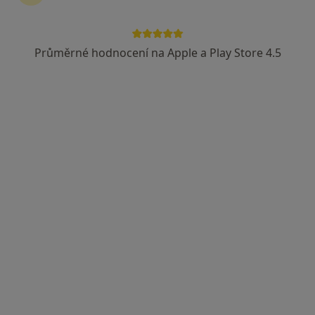
Plzeňská 569, Klatovy
•
Mapa
Klatovská nemocnice, a.s.
Průměrné hodnocení na Apple a Play Store 4.5
Tento specialista nenabízí online rezervaci termínu na této adrese.
Rezervovat termín
Šárka Přerostová
Oční lékař
Plzeňská 569, Klatovy
•
Mapa
Klatovská nemocnice, a.s.