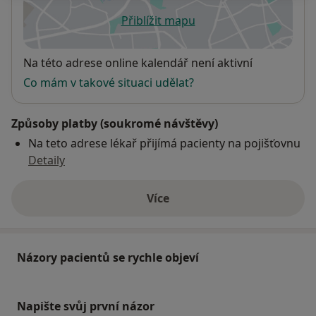
Přiblížit mapu
se otevře v nové záložce
Dostupnost
Na této adrese online kalendář není aktivní
Co mám v takové situaci udělat?
Způsoby platby (soukromé návštěvy)
Na teto adrese lékař přijímá pacienty na pojišťovnu
Detaily
Více
o adrese
Názory pacientů se rychle objeví
Napište svůj první názor