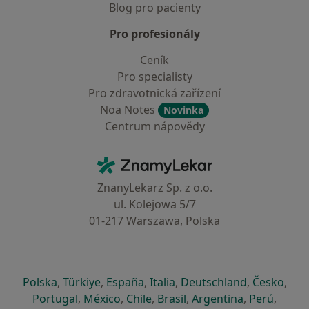
Blog pro pacienty
Pro profesionály
Ceník
Pro specialisty
Pro zdravotnická zařízení
Noa Notes
Novinka
Centrum nápovědy
Kontakt
ZnamyLekar - Hlavní stránka
ZnanyLekarz Sp. z o.o.
ul. Kolejowa 5/7
01-217 Warszawa, Polska
se otevře v nové záložce
se otevře v nové záložce
se otevře v nové záložce
se otevře v nové záložce
se otevře v 
se o
Polska
,
Türkiye
,
España
,
Italia
,
Deutschland
,
Česko
,
se otevře v nové záložce
se otevře v nové záložce
se otevře v nové záložce
se otevře v nové záložc
se otevře v 
se ote
Portugal
,
México
,
Chile
,
Brasil
,
Argentina
,
Perú
,