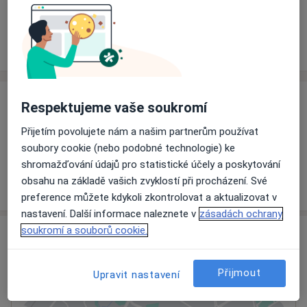
Rezervovat termín
Ceník
Adresy
Názory pacientů
Ceník
Respektujeme vaše soukromí
Informace o službách a cenách nejsou k dispozici
Přijetím povolujete nám a našim partnerům používat
Tento specialista ještě nepřidával žádné informace o
soubory cookie (nebo podobné technologie) ke
svých službách.
shromažďování údajů pro statistické účely a poskytování
obsahu na základě vašich zvyklostí při procházení. Své
preference můžete kdykoli zkontrolovat a aktualizovat v
nastavení. Další informace naleznete v
zásadách ochrany
soukromí a souborů cookie.
Adresa
Klatovská nemocnice, a.s.
Přijmout
Upravit nastavení
Plzeňská 569,
Klatovy
339 38