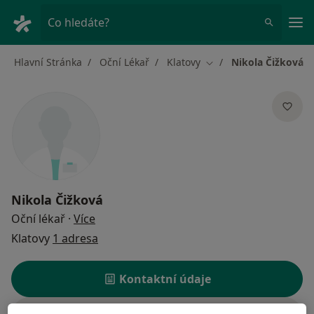
Hla
Co hledáte?
Hlavní Stránka
Oční Lékař
Klatovy
Nikola Čižková
Změna města
Nikola Čižková
o specializacích
Oční lékař
·
Více
Klatovy
1 adresa
Kontaktní údaje