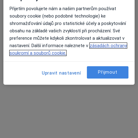
Klatovská nemocnice, a.s.
Přijetím povolujete nám a našim partnerům používat
Tento specialista nenabízí online rezervaci termínu na této adrese.
soubory cookie (nebo podobné technologie) ke
shromažďování údajů pro statistické účely a poskytování
Rezervovat termín
obsahu na základě vašich zvyklostí při procházení. Své
preference můžete kdykoli zkontrolovat a aktualizovat v
nastavení. Další informace naleznete v
zásadách ochrany
soukromí a souborů cookie.
Přijmout
Upravit nastavení
Halina Bocková
Neurolog
Plzeňská 569, Klatovy
•
Mapa
Klatovská nemocnice, a.s.
Tento specialista nenabízí online rezervaci termínu na této adrese.