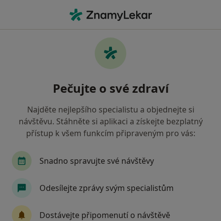
Hla
Neurolog • Klatovy, plzeňský
Filtry
• 1
Mapa
Doporučení neurologové s Oborová
Pečujte o své zdraví
zdravotní pojišťovna Klatovy
Jak řadíme výsledky vyhledávání?
Najděte nejlepšího specialistu a objednejte si
návštěvu. Stáhněte si aplikaci a získejte bezplatný
přístup k všem funkcím připraveným pro vás:
Snadno spravujte své návštěvy
Odesílejte zprávy svým specialistům
MUDr. Zdeněk Bešta
Dostávejte připomenutí o návštěvě
Neurolog