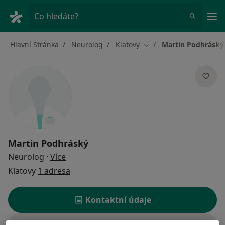
Hla
Co hledáte?
Hlavní Stránka
Neurolog
Klatovy
Martin Podhráský
Změna města
Martin Podhráský
o specializacích
Neurolog
·
Více
Klatovy
1 adresa
Kontaktní údaje