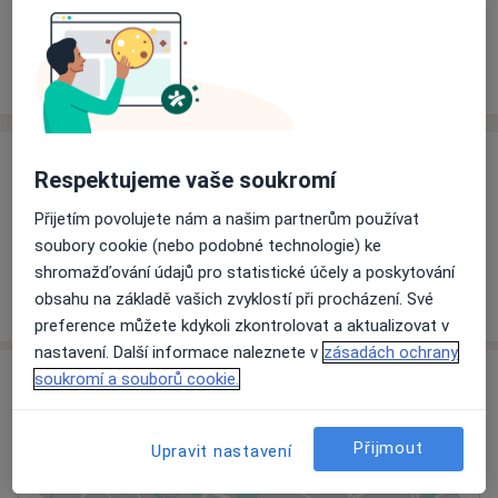
Rezervovat termín
Ceník
Adresy
Názory pacientů
Ceník
Respektujeme vaše soukromí
Informace o službách a cenách nejsou k dispozici
Přijetím povolujete nám a našim partnerům používat
Tento specialista ještě nepřidával žádné informace o
soubory cookie (nebo podobné technologie) ke
svých službách.
shromažďování údajů pro statistické účely a poskytování
obsahu na základě vašich zvyklostí při procházení. Své
preference můžete kdykoli zkontrolovat a aktualizovat v
nastavení. Další informace naleznete v
zásadách ochrany
Adresa
soukromí a souborů cookie.
Klatovská nemocnice, a.s.
Přijmout
Upravit nastavení
Plzeňská 569,
Klatovy
339 38