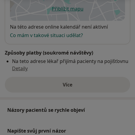
Přiblížit mapu
se otevře v nové záložce
Dostupnost
Na této adrese online kalendář není aktivní
Co mám v takové situaci udělat?
Způsoby platby (soukromé návštěvy)
Na teto adrese lékař přijímá pacienty na pojišťovnu
Detaily
Více
o adrese
Názory pacientů se rychle objeví
Napište svůj první názor