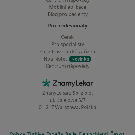
Mobilní aplikace
Blog pro pacienty
Pro profesionály
Ceník
Pro specialisty
Pro zdravotnická zařízení
Noa Notes
Novinka
Centrum nápovědy
Kontakt
ZnamyLekar - Hlavní stránka
ZnanyLekarz Sp. z o.o.
ul. Kolejowa 5/7
01-217 Warszawa, Polska
se otevře v nové záložce
se otevře v nové záložce
se otevře v nové záložce
se otevře v nové záložce
se otevře v 
se o
Polska
,
Türkiye
,
España
,
Italia
,
Deutschland
,
Česko
,