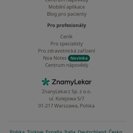
Mobilní aplikace
Blog pro pacienty
Pro profesionály
Ceník
Pro specialisty
Pro zdravotnická zařízení
Noa Notes
Novinka
Centrum nápovědy
Kontakt
ZnamyLekar - Hlavní stránka
ZnanyLekarz Sp. z o.o.
ul. Kolejowa 5/7
01-217 Warszawa, Polska
se otevře v nové záložce
se otevře v nové záložce
se otevře v nové záložce
se otevře v nové záložce
se otevře v 
se o
Polska
,
Türkiye
,
España
,
Italia
,
Deutschland
,
Česko
,