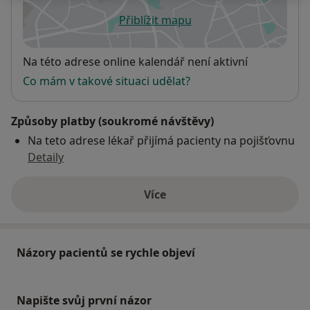
Přiblížit mapu
se otevře v nové záložce
Dostupnost
Na této adrese online kalendář není aktivní
Co mám v takové situaci udělat?
Způsoby platby (soukromé návštěvy)
Na teto adrese lékař přijímá pacienty na pojišťovnu
Detaily
Více
o adrese
Názory pacientů se rychle objeví
Napište svůj první názor