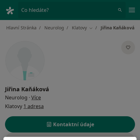
Hla
Co hledáte?
Hlavní Stránka
Neurolog
Klatovy
Jiřina Kaňáková
Změna města
Jiřina Kaňáková
o specializacích
Neurolog
·
Více
Klatovy
1 adresa
Kontaktní údaje