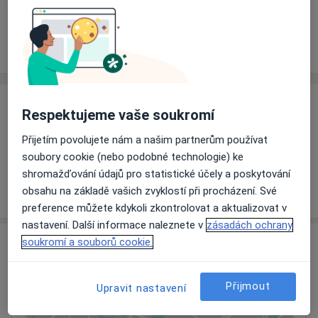
Rezervovat termín
Ceník
Adresy
Názory pacientů
Ceník
Respektujeme vaše soukromí
Informace o službách a cenách nejsou k dispozici
Přijetím povolujete nám a našim partnerům používat
Tento specialista ještě nepřidával žádné informace o
soubory cookie (nebo podobné technologie) ke
svých službách.
shromažďování údajů pro statistické účely a poskytování
obsahu na základě vašich zvyklostí při procházení. Své
preference můžete kdykoli zkontrolovat a aktualizovat v
nastavení. Další informace naleznete v
zásadách ochrany
Adresa
soukromí a souborů cookie.
Klatovská nemocnice, a.s.
Přijmout
Upravit nastavení
Plzeňská 569,
Klatovy
339 38