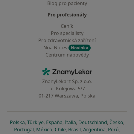
Blog pro pacienty
Pro profesionály
Ceník
Pro specialisty
Pro zdravotnická zařízení
Noa Notes
Novinka
Centrum nápovědy
Kontakt
ZnamyLekar - Hlavní stránka
ZnanyLekarz Sp. z o.o.
ul. Kolejowa 5/7
01-217 Warszawa, Polska
se otevře v nové záložce
se otevře v nové záložce
se otevře v nové záložce
se otevře v nové záložce
se otevře v 
se o
Polska
,
Türkiye
,
España
,
Italia
,
Deutschland
,
Česko
,
se otevře v nové záložce
se otevře v nové záložce
se otevře v nové záložce
se otevře v nové záložc
se otevře v 
se ote
Portugal
,
México
,
Chile
,
Brasil
,
Argentina
,
Perú
,