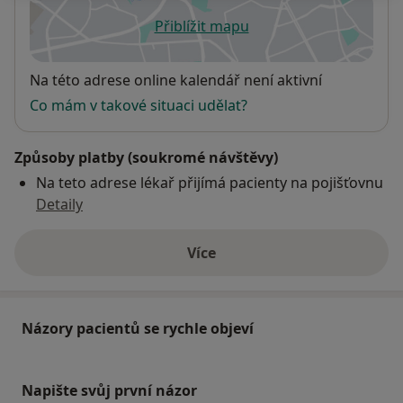
Přiblížit mapu
se otevře v nové záložce
Dostupnost
Na této adrese online kalendář není aktivní
Co mám v takové situaci udělat?
Způsoby platby (soukromé návštěvy)
Na teto adrese lékař přijímá pacienty na pojišťovnu
Detaily
Více
o adrese
Názory pacientů se rychle objeví
Napište svůj první názor