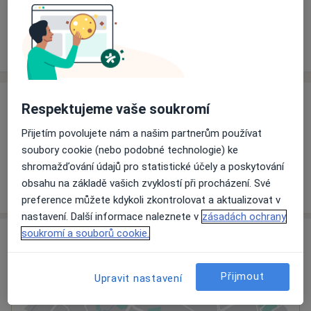
Rezervovat termín
Ceník
Adresy
Názory pacientů
Ceník
Respektujeme vaše soukromí
Informace o službách a cenách nejsou k dispozici
Přijetím povolujete nám a našim partnerům používat
Tento specialista ještě nepřidával žádné informace o
soubory cookie (nebo podobné technologie) ke
svých službách.
shromažďování údajů pro statistické účely a poskytování
obsahu na základě vašich zvyklostí při procházení. Své
preference můžete kdykoli zkontrolovat a aktualizovat v
nastavení. Další informace naleznete v
zásadách ochrany
soukromí a souborů cookie.
Adresa
Klatovská nemocnice, a.s.
Přijmout
Upravit nastavení
Plzeňská 569,
Klatovy
339 38