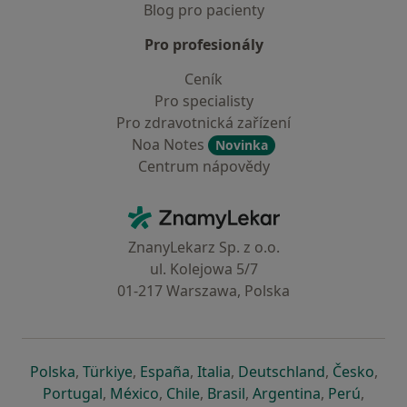
Blog pro pacienty
Pro profesionály
Ceník
Pro specialisty
Pro zdravotnická zařízení
Noa Notes
Novinka
Centrum nápovědy
Kontakt
ZnamyLekar - Hlavní stránka
ZnanyLekarz Sp. z o.o.
ul. Kolejowa 5/7
01-217 Warszawa, Polska
se otevře v nové záložce
se otevře v nové záložce
se otevře v nové záložce
se otevře v nové záložce
se otevře v 
se o
Polska
,
Türkiye
,
España
,
Italia
,
Deutschland
,
Česko
,
se otevře v nové záložce
se otevře v nové záložce
se otevře v nové záložce
se otevře v nové záložc
se otevře v 
se ote
Portugal
,
México
,
Chile
,
Brasil
,
Argentina
,
Perú
,