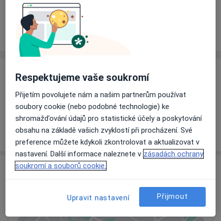
Rezervovat termín
Ceník
Adresy
Názory pacientů
Ceník
Respektujeme vaše soukromí
Informace o službách a cenách nejsou k dispozici
Přijetím povolujete nám a našim partnerům používat
Tento specialista ještě nepřidával žádné informace o
soubory cookie (nebo podobné technologie) ke
svých službách.
shromažďování údajů pro statistické účely a poskytování
obsahu na základě vašich zvyklostí při procházení. Své
preference můžete kdykoli zkontrolovat a aktualizovat v
nastavení. Další informace naleznete v
zásadách ochrany
soukromí a souborů cookie.
Adresa
Klatovská nemocnice, a.s.
Přijmout
Upravit nastavení
Plzeňská 569,
Klatovy
339 38