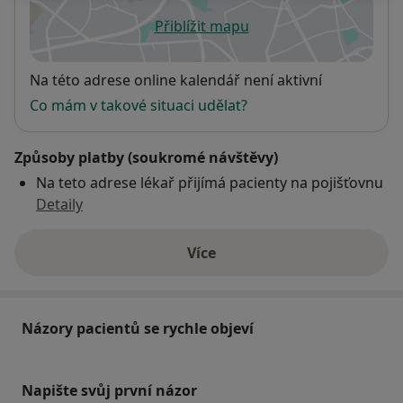
Přiblížit mapu
se otevře v nové záložce
Dostupnost
Na této adrese online kalendář není aktivní
Co mám v takové situaci udělat?
Způsoby platby (soukromé návštěvy)
Na teto adrese lékař přijímá pacienty na pojišťovnu
Detaily
Více
o adrese
Názory pacientů se rychle objeví
Napište svůj první názor