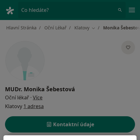
Hla
Co hledáte?
Hlavní Stránka
Oční Lékař
Klatovy
Monika Šebesto
Změna města
MUDr.
Monika Šebestová
o specializacích
Oční lékař
·
Více
Klatovy
1 adresa
Kontaktní údaje