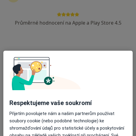
11 názorů
Dělnická 24, Havířov
•
Mapa
Průměrné hodnocení na Apple a Play Store 4.5
Odborný lékař oční
Tento specialista nenabízí online rezervaci termínu na této adrese.
Rezervovat termín
Respektujeme vaše soukromí
Přijetím povolujete nám a našim partnerům používat
Poliklinika Karviná
soubory cookie (nebo podobné technologie) ke
·
Více
Oční lékař, Alergolog, Dermatolog
shromažďování údajů pro statistické účely a poskytování
17 názorů
obsahu na základě vašich zvyklostí při procházení. Své