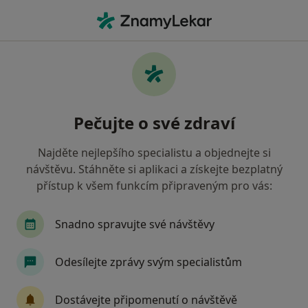
Hla
Oční Lékař • Havířov, moravskoslezský
Filtry
• 1
Mapa
Doporučení oční lékaři s Vojenská zdravotní
Pečujte o své zdraví
pojišťovna ČR Havířov
Jak řadíme výsledky vyhledávání?
Najděte nejlepšího specialistu a objednejte si
návštěvu. Stáhněte si aplikaci a získejte bezplatný
přístup k všem funkcím připraveným pro vás:
Snadno spravujte své návštěvy
Odesílejte zprávy svým specialistům
MUDr. Marta Slepánková
Dostávejte připomenutí o návštěvě
Oční lékař