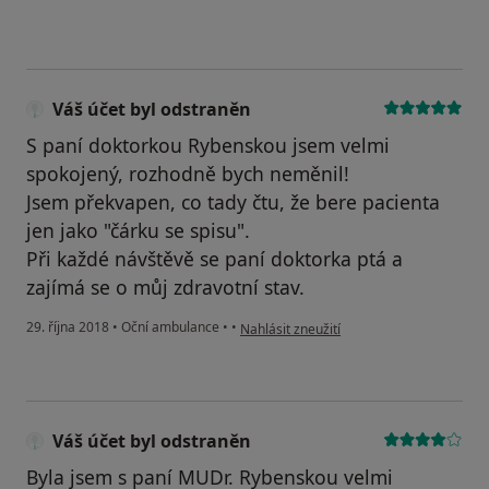
Váš účet byl odstraněn
S paní doktorkou Rybenskou jsem velmi
spokojený, rozhodně bych neměnil!
Jsem překvapen, co tady čtu, že bere pacienta
jen jako "čárku se spisu".
Při každé návštěvě se paní doktorka ptá a
zajímá se o můj zdravotní stav.
podle názoru uživatele Váš účet byl odst
29. října 2018
•
Oční ambulance
•
•
Nahlásit zneužití
Váš účet byl odstraněn
Byla jsem s paní MUDr. Rybenskou velmi