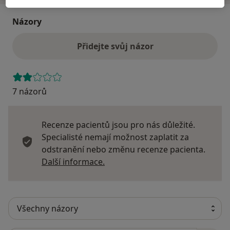
Názory
Přidejte svůj názor
7 názorů
Recenze pacientů jsou pro nás důležité.
Specialisté nemají možnost zaplatit za
odstranění nebo změnu recenze pacienta.
Další informace o názorech
Další informace.