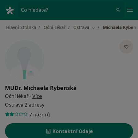
Hla
Co hledáte?
Hlavní Stránka
Oční Lékař
Ostrava
Michaela Ryben
Změna města
MUDr.
Michaela Rybenská
o specializacích
Oční lékař
·
Více
Ostrava
2 adresy
7 názorů
Kontaktní údaje