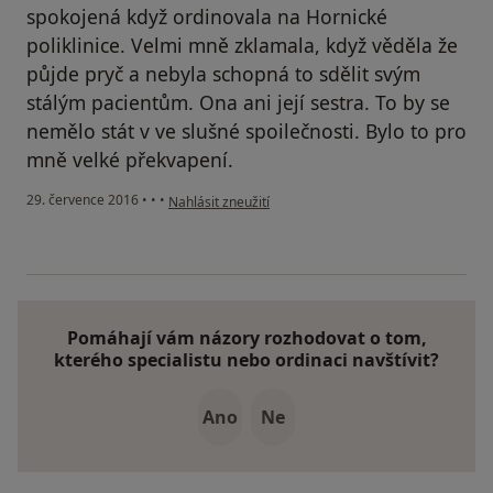
spokojená když ordinovala na Hornické
poliklinice. Velmi mně zklamala, když věděla že
půjde pryč a nebyla schopná to sdělit svým
stálým pacientům. Ona ani její sestra. To by se
nemělo stát v ve slušné spoilečnosti. Bylo to pro
mně velké překvapení.
podle názoru uživatele Váš účet byl odstraněn
29. července 2016
•
•
•
Nahlásit zneužití
Pomáhají vám názory rozhodovat o tom,
kterého specialistu nebo ordinaci navštívit?
Ano
Ne