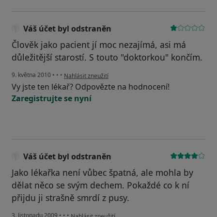
Váš účet byl odstraněn
Člověk jako pacient jí moc nezajímá, asi má
důležitější starostí. S touto "doktorkou" končím.
podle názoru uživatele Váš účet byl odstraněn
9. května 2010
•
•
•
Nahlásit zneužití
Vy jste ten lékař? Odpovězte na hodnocení!
Zaregistrujte se nyní
Váš účet byl odstraněn
Jako lékařka není vůbec špatná, ale mohla by
dělat něco se svým dechem. Pokaždé co k ní
přijdu ji strašně smrdí z pusy.
podle názoru uživatele Váš účet byl odstraněn
3. listopadu 2009
•
•
•
Nahlásit zneužití