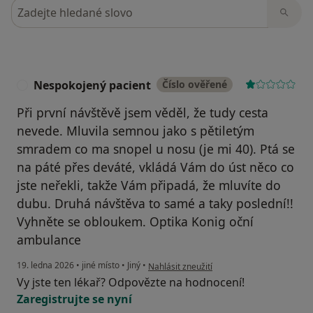
Hledejte v názorech
Nespokojený pacient
Číslo ověřené
N
Při první návštěvě jsem věděl, že tudy cesta
nevede. Mluvila semnou jako s pětiletým
smradem co ma snopel u nosu (je mi 40). Ptá se
na páté přes deváté, vkládá Vám do úst něco co
jste neřekli, takže Vám připadá, že mluvíte do
dubu. Druhá návštěva to samé a taky poslední!!
Vyhněte se obloukem. Optika Konig oční
ambulance
podle názoru uživatele Nespokojený pacie
19. ledna 2026
•
jiné místo
•
Jiný
•
Nahlásit zneužití
Vy jste ten lékař? Odpovězte na hodnocení!
Zaregistrujte se nyní