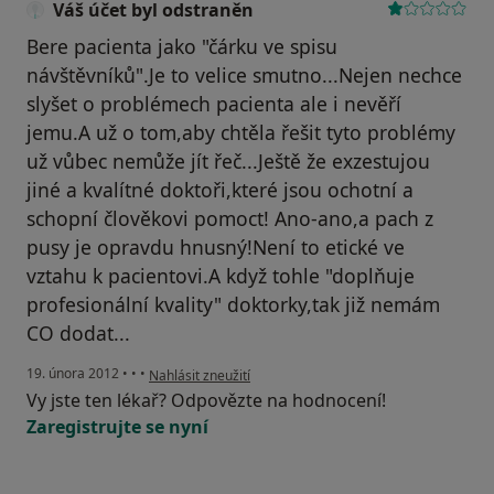
Váš účet byl odstraněn
Bere pacienta jako "čárku ve spisu
návštěvníků".Je to velice smutno...Nejen nechce
slyšet o problémech pacienta ale i nevěří
jemu.A už o tom,aby chtěla řešit tyto problémy
už vůbec nemůže jít řeč...Ještě že exzestujou
jiné a kvalítné doktoři,které jsou ochotní a
schopní člověkovi pomoct! Ano-ano,a pach z
pusy je opravdu hnusný!Není to etické ve
vztahu k pacientovi.A když tohle "doplňuje
profesionální kvality" doktorky,tak již nemám
CO dodat...
podle názoru uživatele Váš účet byl odstraněn
19. února 2012
•
•
•
Nahlásit zneužití
Vy jste ten lékař? Odpovězte na hodnocení!
Zaregistrujte se nyní