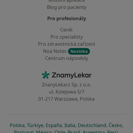
Mobilní aplikace
Blog pro pacienty
Pro profesionály
Ceník
Pro specialisty
Pro zdravotnická zařízení
Noa Notes
Novinka
Centrum nápovědy
Kontakt
ZnamyLekar - Hlavní stránka
ZnanyLekarz Sp. z o.o.
ul. Kolejowa 5/7
01-217 Warszawa, Polska
se otevře v nové záložce
se otevře v nové záložce
se otevře v nové záložce
se otevře v nové záložce
se otevře v 
se o
Polska
,
Türkiye
,
España
,
Italia
,
Deutschland
,
Česko
,
se otevře v nové záložce
se otevře v nové záložce
se otevře v nové záložce
se otevře v nové záložc
se otevře v 
se ote
Portugal
,
México
,
Chile
,
Brasil
,
Argentina
,
Perú
,