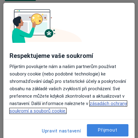
Hornická poliklinika s.r.o.
Sokolská třída 81,
Moravská Ostrava a Přívoz
,
Ostrava
70200
Přiblížit mapu
se otevře v nové záložce
Respektujeme vaše soukromí
Dostupnost
Na této adrese online kalendář není aktivní
Přijetím povolujete nám a našim partnerům používat
Co mám v takové situaci udělat?
soubory cookie (nebo podobné technologie) ke
shromažďování údajů pro statistické účely a poskytování
obsahu na základě vašich zvyklostí při procházení. Své
Způsoby platby (soukromé návštěvy)
preference můžete kdykoli zkontrolovat a aktualizovat v
Na teto adrese lékař přijímá pacienty na pojišťovnu
nastavení. Další informace naleznete v
zásadách ochrany
Detaily
soukromí a souborů cookie.
Více
o adrese
Přijmout
Upravit nastavení