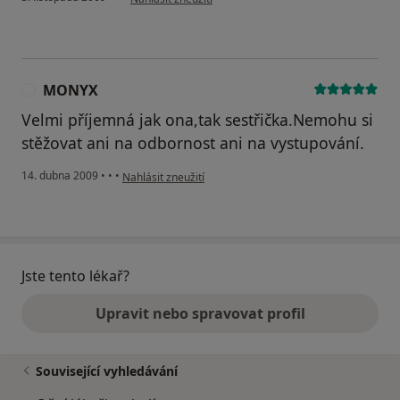
MONYX
M
Velmi příjemná jak ona,tak sestřička.Nemohu si
stěžovat ani na odbornost ani na vystupování.
podle názoru uživatele MONYX
14. dubna 2009
•
•
•
Nahlásit zneužití
Jste tento lékař?
Upravit nebo spravovat profil
Související vyhledávání