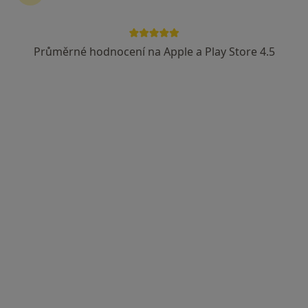
Průměrné hodnocení na Apple a Play Store 4.5
MUDr. Zenon Lasota
·
Více
Hematolog, Imunolog, Pediatr
12 názorů
Purkyňova 2138/16, Nový Jičín
•
Mapa
Tnasfuzní oddělení, Nemocnice Nový Jičín
Tento specialista nenabízí online rezervaci termínu na této adrese.
Rezervovat termín