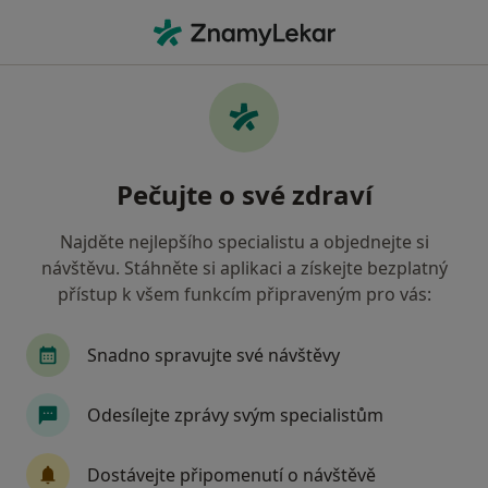
Hla
Nový Jičín, moravskoslezský
Filtry
Mapa
Nový Jičín
Pečujte o své zdraví
Jak řadíme výsledky vyhledávání?
Najděte nejlepšího specialistu a objednejte si
návštěvu. Stáhněte si aplikaci a získejte bezplatný
Jakého specialistu hledáte?
přístup k všem funkcím připraveným pro vás:
Zubař
Praktický lékař
Pediatr
Intern
Snadno spravujte své návštěvy
Odesílejte zprávy svým specialistům
Dostávejte připomenutí o návštěvě