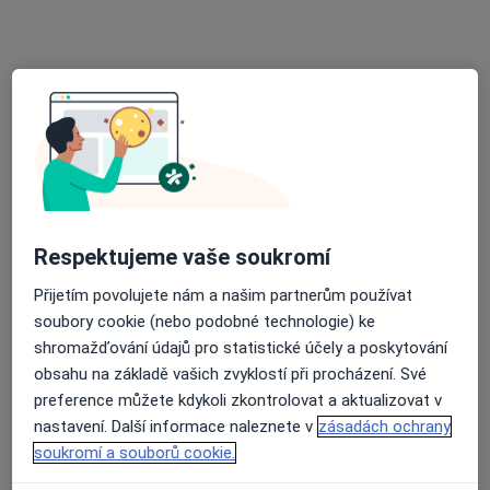
MUDr. Ivo Vaněček
Ortoped
20 názorů
Adresa 1
Adresa 2
Wolkerova 3, Nový Jičín
•
Mapa
Ortopedická ambulance + rázové vlny
Tento specialista nenabízí online rezervaci termínu na této adrese.
Respektujeme vaše soukromí
Rezervovat termín
Přijetím povolujete nám a našim partnerům používat
soubory cookie (nebo podobné technologie) ke
shromažďování údajů pro statistické účely a poskytování
obsahu na základě vašich zvyklostí při procházení. Své
preference můžete kdykoli zkontrolovat a aktualizovat v
nastavení. Další informace naleznete v
zásadách ochrany
soukromí a souborů cookie.