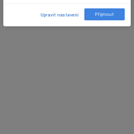
MDDr. et MUDr. Miloš Pastelák
Přijmout
Upravit nastavení
Zubař
42 názorů
Černovice 49,
•
Mapa
PeMi Molarius s.r.o.
Tento specialista nenabízí online rezervaci termínu na této adrese.
Rezervovat termín