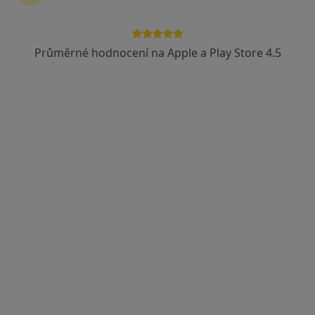
Průměrné hodnocení na Apple a Play Store 4.5
MDDr. Martin Vomela
·
Více
Zubař
2 názory
Merhautova 224, Brno
•
Mapa
ALTADENT - stomatologické centrum
Tento specialista nenabízí online rezervaci termínu na této adrese.
Rezervovat termín