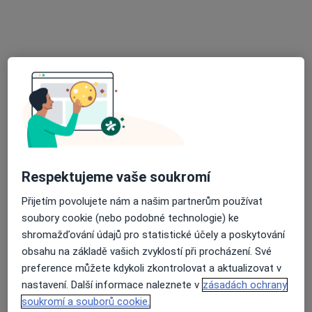
ALTADENT - stomatologické centrum
Dentální hygienistka, hygienista, Zubař
19 názorů
Merhautova 224, Brno
•
Mapa
ALTADENT - stomatologické centrum
Komplexní vstupní vyšetření (vč. RTG dokumentace)
Tato klinika nemá specialisty s dostupnými termíny v online kalendáři
Respektujeme vaše soukromí
Zobrazit profil
Přijetím povolujete nám a našim partnerům používat
soubory cookie (nebo podobné technologie) ke
shromažďování údajů pro statistické účely a poskytování
obsahu na základě vašich zvyklostí při procházení. Své
preference můžete kdykoli zkontrolovat a aktualizovat v
nastavení. Další informace naleznete v
zásadách ochrany
soukromí a souborů cookie.