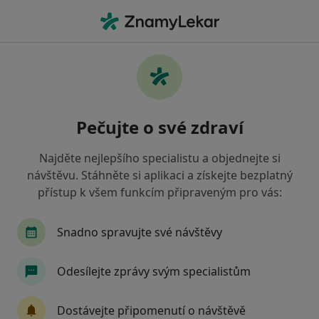
Hla
Skvrny Na Zubech • Brno, jihomoravský
Filtry
• 1
Mapa
Skvrny na zubech Brno
Pečujte o své zdraví
Jak řadíme výsledky vyhledávání?
Najděte nejlepšího specialistu a objednejte si
návštěvu. Stáhněte si aplikaci a získejte bezplatný
Jakého specialistu hledáte?
přístup k všem funkcím připraveným pro vás:
Zubař
Dentální hygienistka, hygienista
S
Snadno spravujte své návštěvy
Odesílejte zprávy svým specialistům
Dostávejte připomenutí o návštěvě