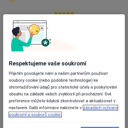
zahájení nebo pokračování léčby. Pokud to
potřebujete, můžete si také objednat návštěvu v
ordinaci.
Průměrné hodnocení na Apple a Play Store 4.5
Zobrazit profily specialistů
Jak to funguje?
Respektujeme vaše soukromí
Odborníci
Přijetím povolujete nám a našim partnerům používat
soubory cookie (nebo podobné technologie) ke
shromažďování údajů pro statistické účely a poskytování
Kateřina Tandlerová
obsahu na základě vašich zvyklostí při procházení. Své
preference můžete kdykoli zkontrolovat a aktualizovat v
Veterinář
nastavení. Další informace naleznete v
zásadách ochrany
Praha
soukromí a souborů cookie.