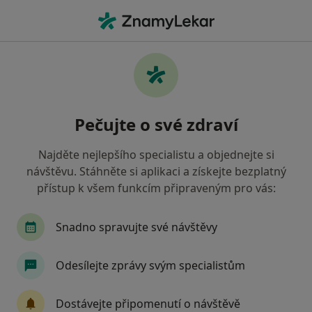
Hla
Co hledáte?
Hlavní Stránka
Nemoci
Diabetes U Zvířat
Diabetes u zvířat - informace,
Pečujte o své zdraví
specialisté, otázky a odpovědi
Najděte nejlepšího specialistu a objednejte si
návštěvu. Stáhněte si aplikaci a získejte bezplatný
přístup k všem funkcím připraveným pro vás:
Informace
Snadno spravujte své návštěvy
Odesílejte zprávy svým specialistům
Dbejte o své zdraví
Zůstaňte doma a vyberte online konzultaci pro
Dostávejte připomenutí o návštěvě