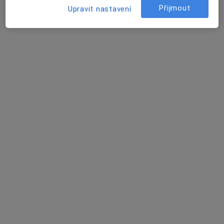
Petra Daňková
Přijmout
Upravit nastavení
Veterinář
Černošice
Aneta Křesalová
Veterinář
Brno
Ivo Hylák
Veterinář
Vyškov
Jan Zlatohlavý
Ortoped, Chirurg