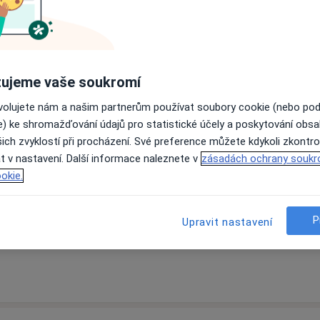
ujeme vaše soukromí
ovolujete nám a našim partnerům používat soubory cookie (nebo po
e) ke shromažďování údajů pro statistické účely a poskytování obs
ich zvyklostí při procházení. Své preference můžete kdykoli zkontro
Logoped České Budějovice
t v nastavení. Další informace naleznete v
zásadách ochrany soukr
okie.
P
Upravit nastavení