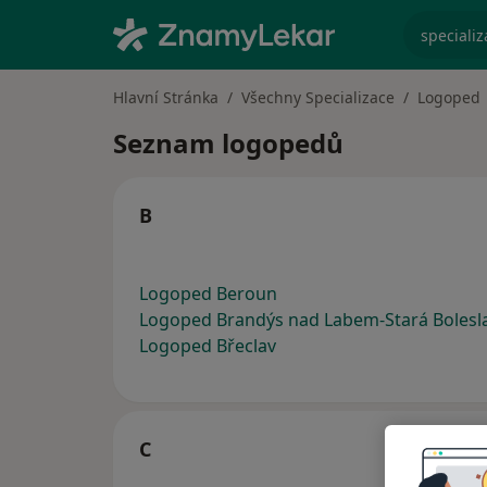
specializ
Hlavní Stránka
Všechny Specializace
Logoped
Seznam logopedů
B
Logoped Beroun
Logoped Brandýs nad Labem-Stará Bolesl
Logoped Břeclav
C