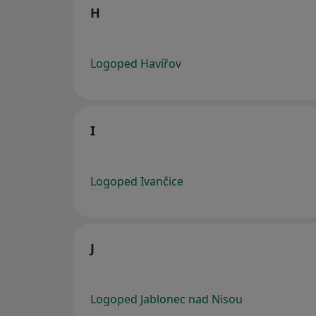
H
Logoped Havířov
I
Logoped Ivančice
J
Logoped Jablonec nad Nisou