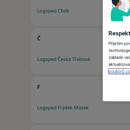
Logoped Cheb
Respekt
Č
Přijetím p
technologi
základě vaš
Logoped Česká Třebová
aktualizova
souborů co
F
Logoped Frýdek-Místek