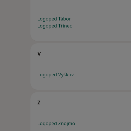
Logoped Tábor
Logoped Třinec
V
Logoped Vyškov
Z
Logoped Znojmo