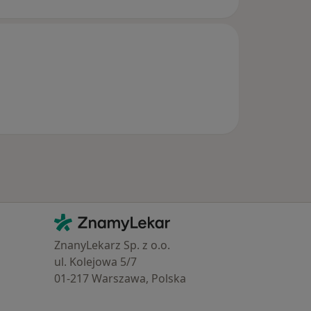
Kontakt
ZnamyLekar - Hlavní stránka
ZnanyLekarz Sp. z o.o.
ul. Kolejowa 5/7
01-217 Warszawa, Polska