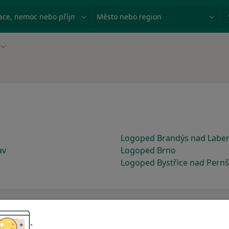
ace, nemoc nebo příjmení
Město nebo region
Změna města
Logoped Brandýs nad Lab
av
Logoped Brno
Logoped Bystřice nad Pern