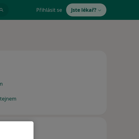
Přihlásit se
Jste lékař?
em
štejnem