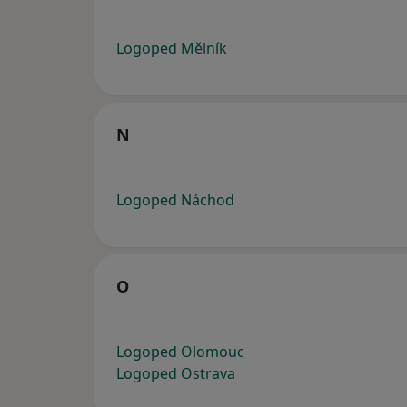
Logoped Mělník
N
Logoped Náchod
O
Logoped Olomouc
Logoped Ostrava