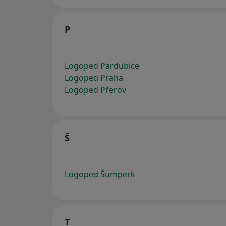
P
Logoped Pardubice
Logoped Praha
Logoped Přerov
Š
Logoped Šumperk
T