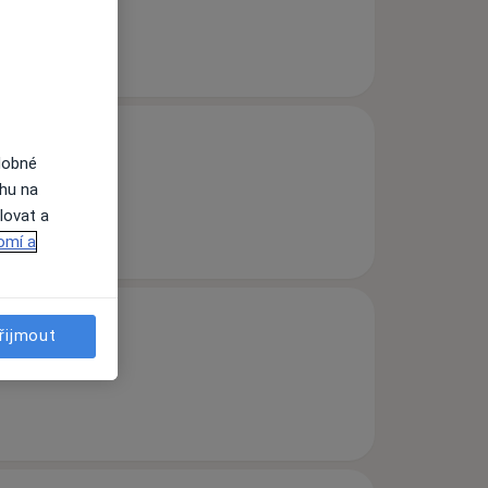
dobné
ahu na
lovat a
omí a
řijmout