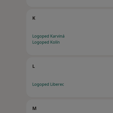
K
Logoped Karviná
Logoped Kolín
L
Logoped Liberec
M