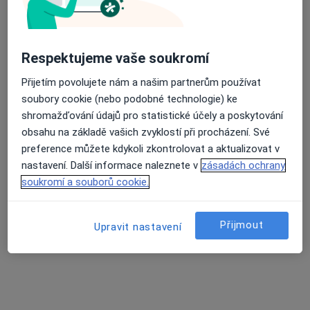
Průměrné hodnocení na Apple a Play Store 4.5
Mgr. Pavla Blahová
Respektujeme vaše soukromí
Logoped
Přijetím povolujete nám a našim partnerům používat
9. května 678 - Slovan, Tábor
•
Mapa
soubory cookie (nebo podobné technologie) ke
Klinická logopedie
shromažďování údajů pro statistické účely a poskytování
Tento specialista nenabízí online rezervaci termínu na této adrese.
obsahu na základě vašich zvyklostí při procházení. Své
preference můžete kdykoli zkontrolovat a aktualizovat v
Rezervovat termín
nastavení. Další informace naleznete v
zásadách ochrany
soukromí a souborů cookie.
Přijmout
Upravit nastavení