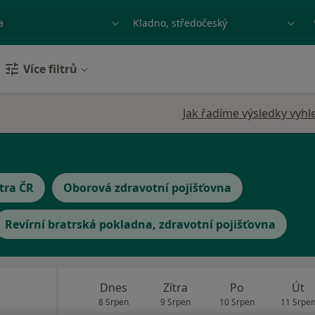
ace, nemoc nebo příjmení
Město nebo region
Více filtrů
Jak řadíme výsledky vyhl
tra ČR
Oborová zdravotní pojišťovna
Revírní bratrská pokladna, zdravotní pojišťovna
Dnes
Zítra
Po
Út
8 Srpen
9 Srpen
10 Srpen
11 Srpe