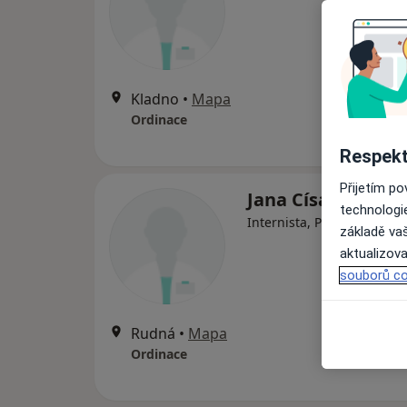
Kladno
•
Mapa
Ordinace
Respekt
Přijetím p
Jana Císařová
technologi
Internista, Praktický lékař
základě vaš
aktualizova
souborů co
Rudná
•
Mapa
Ordinace