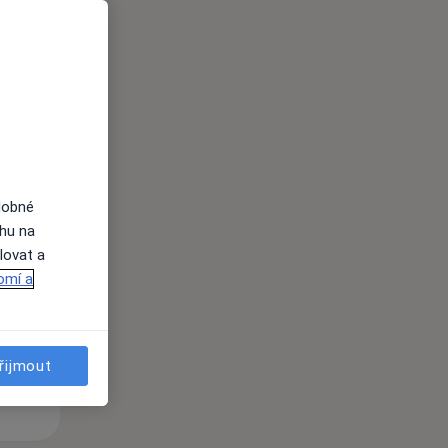
i
dobné
St
Čt
Pá
ahu na
n
12 Srpen
13 Srpen
14 Srpen
lovat a
omí a
i
řijmout