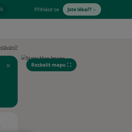
Přihlásit se
Jste lékař?
edávání?
Rozbalit mapu
St
Čt
Pá
n
12 Srpen
13 Srpen
14 Srpen