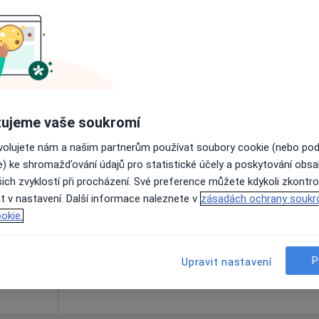
Online rezervace termínu není k dispozic
Rezervovat termín
ujeme vaše soukromí
ovolujete nám a našim partnerům používat soubory cookie (nebo po
Dnes
Zítra
Po
Út
e) ke shromažďování údajů pro statistické účely a poskytování obs
8 Srpen
9 Srpen
10 Srpen
11 Srpe
ich zvyklostí při procházení. Své preference můžete kdykoli zkontro
t v nastavení. Další informace naleznete v
zásadách ochrany soukr
okie.
Online rezervace termínu není k dispozic
Rezervovat termín
P
Upravit nastavení